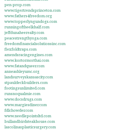
pen-prop.com
www.tigertrendsprinceton.com
www.fathers4freedom.org
www.topperlyngundogs.com
runningoftheelkhalf.com
jeffdunaheerealty.com
peacestrengthyoga.com
freedomfinancialsolutionsinc.com
flexfoldtraps.com
amendsracingengines.com
www.kortormorthai.com
www.fatandqueer.com
anneashleyumc.org
landsurveyskansascity.com
stpauldeckbuilders.com
footingsunlimited.com
runsnoqualmie.com
www.docsdrugs.com
www.margiesdiner.com
fdlchowder.com
www.needlepointsltd.com
bullandbirdsteakhouse.com
lascolinasplasticsurgery.com