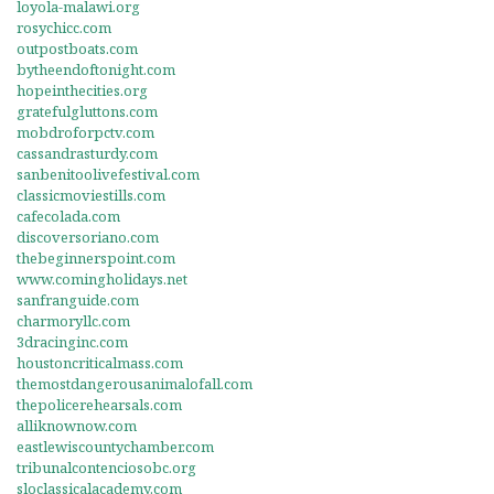
loyola-malawi.org
rosychicc.com
outpostboats.com
bytheendoftonight.com
hopeinthecities.org
gratefulgluttons.com
mobdroforpctv.com
cassandrasturdy.com
sanbenitoolivefestival.com
classicmoviestills.com
cafecolada.com
discoversoriano.com
thebeginnerspoint.com
www.comingholidays.net
sanfranguide.com
charmoryllc.com
3dracinginc.com
houstoncriticalmass.com
themostdangerousanimalofall.com
thepolicerehearsals.com
alliknownow.com
eastlewiscountychamber.com
tribunalcontenciosobc.org
sloclassicalacademy.com