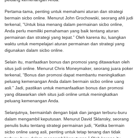
Pertama-tama, penting untuk memahami aturan dan strategi
bermain sicbo online. Menurut John Grochowski, seorang ahli judi
terkenal, “Untuk bisa menang dalam permainan sicbo online,
Anda perlu memiliki pemahaman yang baik tentang aturan
permainan dan strategi yang tepat.” Oleh karena itu, luangkan
waktu untuk mempelajari aturan permainan dan strategi yang
digunakan dalam sicbo online.
Selain itu, manfaatkan bonus dan promosi yang ditawarkan oleh
situs judi online. Menurut Chris Moneymaker, seorang juara poker
terkenal, “Bonus dan promosi dapat membantu meningkatkan
peluang kemenangan Anda dalam bermain sicbo online uang
asli.” Jadi, pastikan untuk memanfaatkan bonus dan promosi
yang ditawarkan oleh situs judi online untuk meningkatkan
peluang kemenangan Anda.
Selanjutnya, bermainlah dengan bijak dan jangan terburu-buru
dalam mengambil keputusan. Menurut David Sklansky, seorang
penulis buku tentang strategi permainan judi, “Ketika bermain
sicbo online uang asli, penting untuk tetap tenang dan tidak