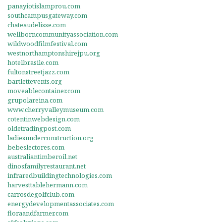
panayiotislamprou.com
southcampusgateway.com
chateaudelisse.com
wellborncommunityassociation.com
wildwoodfilmfestival.com
westnorthamptonshirejpu.org
hotelbrasile.com
fultonstreetjazz.com
bartlettevents.org
moveablecontainer.com
grupolareina.com
www.cherryvalleymuseum.com
cotentinwebdesign.com
oldetradingpost.com
ladiesunderconstruction.org
bebeslectores.com
australiantimberoil.net
dinosfamilyrestaurant.net
infraredbuildingtechnologies.com
harvesttablehermann.com
carrosdegolfclub.com
energydevelopmentassociates.com
floraandfarmer.com