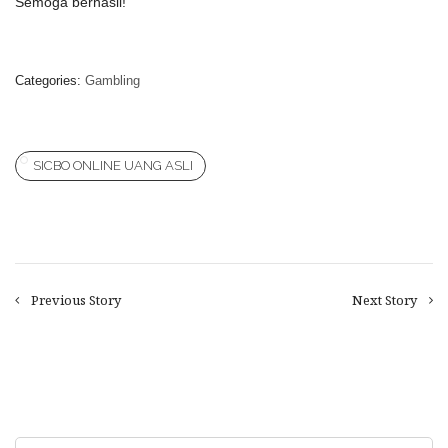
Semoga berhasil!
Categories:
Gambling
SICBO ONLINE UANG ASLI
Previous Story
Next Story