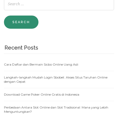
Recent Posts
Cara Daftar dan Bermain Sicbo Online Uang Asli
Langkah-langkah Mudah Login Sbobet: Akses Situs Taruhan Online
dengan Cepat
Download Game Poker Online Gratis di Indonesia
Perbedaan Antara Slot Online dan Slot Tradisional: Mana yang Lebih
Menguntungkan?