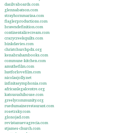
dasilvaboards.com
glennabatson.com
strayhornmarina.com
flaglerproductions.com
brawndefinition.com
continentalicecream.com
crazycreekquilts.com
binkdavies.com
christchurchpdx.org
kenabrahambooks.com
commune-kitchen.com
amuthefilm.com
lustforlovefilm.com
nicolasjolly.net
infinitasymphonia.com
africanlegalcentre.org
katsusushihouse.com
greelycommunity.org
ruedumainerestaurant.com
rosetzsky.com
glonojad.com
revistanuevagrecia.com
stjames-church.com