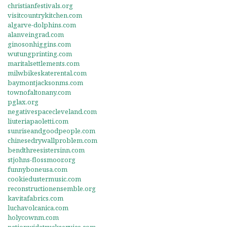
christianfestivals.org
visitcountrykitchen.com
algarve-dolphins.com
alanveingrad.com
ginosonhiggins.com
wutungprinting.com
maritalsettlements.com
milwbikeskaterental.com
baymontjacksonms.com
townofaltonany.com
pglax.org
negativespacecleveland.com
liuteriapaoletti.com
sunriseandgoodpeople.com
chinesedrywallproblem.com
bendthreesistersinn.com
stjohns-flossmoor.org
funnyboneusa.com
cookiedustermusic.com
reconstructionensemble.org
kavitafabrics.com
luchavolcanica.com
holycownm.com