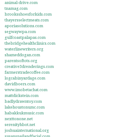
animal-drive.com
tnamag.com
brooksshoesforkids.com
thayersselectmeats.com
aporiasolutions.com
segwaywpa.com
gulfcoastpalapas.com
thebridgehealthclinics.com
waterlinewriters.org
shameddogan.com
parentsoftots.org
creative3drenderings.com
farmerstradecoffee.com
logcabinyardage.com
davidboers.com
www.imobetachat.com
mattdickstein.com
badlydrawntoy.com
lakehoustonumc.com
habakkukmusic.com
nexttonone.net
serenityhbot.net
joshuainternational.org
susansnailandfacial.com