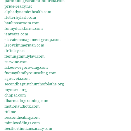
parasailingvacadestinflorida.com
pride-realty.net
alphadynamicshealth.com
flutterbylash.com
hanlintearoom.com
funnyduckfarms.com
jenwaite.com
elevatemanagementgroup.com
leroyzimmerman.com
drfinley.net
flemingfamilylaw.com
rnrwine.com
lakeoswegorowing.com
fuquayfamilycounseling.com
agouveia.com
secondbaptistchurchofolathe.org
mymseo.org
chhpac.com
dharmadogtraining.com
motionaudiotx.com
rttl.me
rescomheating.com
mimiweddings.com
besthostinnkansascity.com