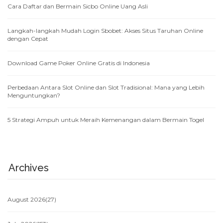
Cara Daftar dan Bermain Sicbo Online Uang Asli
Langkah-langkah Mudah Login Sbobet: Akses Situs Taruhan Online
dengan Cepat
Download Game Poker Online Gratis di Indonesia
Perbedaan Antara Slot Online dan Slot Tradisional: Mana yang Lebih
Menguntungkan?
5 Strategi Ampuh untuk Meraih Kemenangan dalam Bermain Togel
Archives
August 2026
(27)