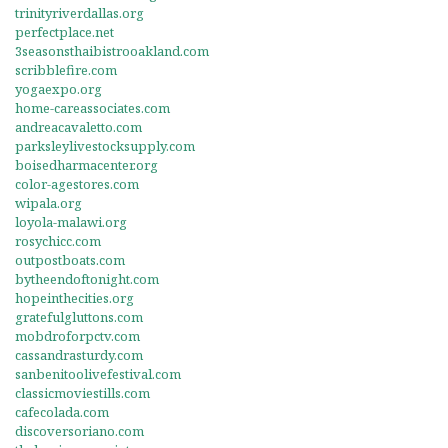
trinityriverdallas.org
perfectplace.net
3seasonsthaibistrooakland.com
scribblefire.com
yogaexpo.org
home-careassociates.com
andreacavaletto.com
parksleylivestocksupply.com
boisedharmacenter.org
color-agestores.com
wipala.org
loyola-malawi.org
rosychicc.com
outpostboats.com
bytheendoftonight.com
hopeinthecities.org
gratefulgluttons.com
mobdroforpctv.com
cassandrasturdy.com
sanbenitoolivefestival.com
classicmoviestills.com
cafecolada.com
discoversoriano.com