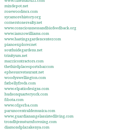
www.cinemabuzz.com
mixdepot.net
rosewoodmcs.com
sycamorehistory.org
cornerstonerealty.net
www.consciousnessandbiofeedback.org
www.iamzowilliams.com
www.hastingsgardencenter.com
pianoexplorer.net
southsidegardens.net
trinityum.net
mazzicontractors.com
thethirdplacesportsbar.com
ephesusrestaurant.net
woodyswellington.com
fatbellyfreds.com
www.elpatiodesigns.com
hudsonquarteryork.com
fibota.com
www.cdgerba.com
parunocentraldemusica.com
www.guardianangelassistedliving.com
trondhjemsturnforening.com
diamondplazakenya.com