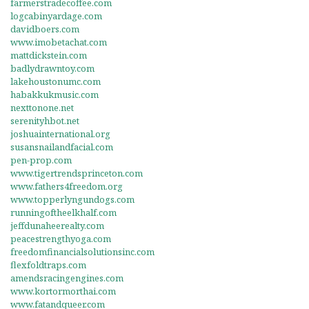
farmerstradecoffee.com
logcabinyardage.com
davidboers.com
www.imobetachat.com
mattdickstein.com
badlydrawntoy.com
lakehoustonumc.com
habakkukmusic.com
nexttonone.net
serenityhbot.net
joshuainternational.org
susansnailandfacial.com
pen-prop.com
www.tigertrendsprinceton.com
www.fathers4freedom.org
www.topperlyngundogs.com
runningoftheelkhalf.com
jeffdunaheerealty.com
peacestrengthyoga.com
freedomfinancialsolutionsinc.com
flexfoldtraps.com
amendsracingengines.com
www.kortormorthai.com
www.fatandqueer.com