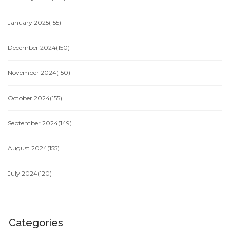
January 2025
(155)
December 2024
(150)
November 2024
(150)
October 2024
(155)
September 2024
(149)
August 2024
(155)
July 2024
(120)
Categories