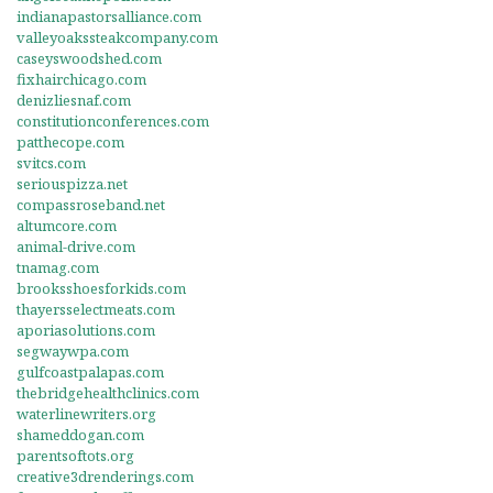
indianapastorsalliance.com
valleyoakssteakcompany.com
caseyswoodshed.com
fixhairchicago.com
denizliesnaf.com
constitutionconferences.com
patthecope.com
svitcs.com
seriouspizza.net
compassroseband.net
altumcore.com
animal-drive.com
tnamag.com
brooksshoesforkids.com
thayersselectmeats.com
aporiasolutions.com
segwaywpa.com
gulfcoastpalapas.com
thebridgehealthclinics.com
waterlinewriters.org
shameddogan.com
parentsoftots.org
creative3drenderings.com