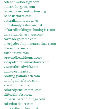
cotentinwebdesign.com
oldetradingpost.com
ladiesunderconstruction.org
bebeslectores.com
australiantimberoil.net
dinosfamilyrestaurant.net
infraredbuildingtechnologies.com
harvesttablehermann.com
carrosdegolfclub.com
energydevelopmentassociates.com
floraandfarmer.com
s3fsolutions.com
brevardbeachhomes.com
escapefromtheivorytower.com
743southchadwick.com
india-northeast.com
roofing-palmbeach.com
dontfightthefuture.com
arnoldhomesltd.com
coloredpencilcentral.com
cliftonfilmfest.com
imperialbarandlounge.com
raisedoutdoors.com
thinkwithyourheart.net