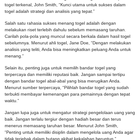
togel terkenal, John Smith, “Kunci utama untuk sukses dalam
togel adalah strategi dan analisis yang tepat.”
Salah satu rahasia sukses menang togel adalah dengan
melakukan riset terlebih dahulu sebelum memasang taruhan.
Carilah pola-pola yang muncul secara berkala dalam hasil togel
sebelumnya. Menurut ahli togel, Jane Doe, “Dengan melakukan
analisis yang teliti, Anda bisa meningkatkan peluang Anda untuk
menang.”
Selain itu, penting juga untuk memilih bandar togel yang
terpercaya dan memiliki reputasi baik. Jangan sampai tertipu
dengan bandar togel abal-abal yang bisa merugikan Anda.
Menurut sumber terpercaya, “Pilihlah bandar togel yang sudah
terbukti membayar kemenangan para pemainnya dengan tepat
waktu.”
Jangan lupa juga untuk mengatur strategi pengelolaan uang yang
baik. Jangan terlalu tergiur dengan hadiah besar dan terus
menerus memasang taruhan besar. Menurut John Smith,
“Penting untuk memiliki disiplin dalam mengelola uang Anda agar
tidak terjebak dalam hutang akibat kekalahan beruntun.”