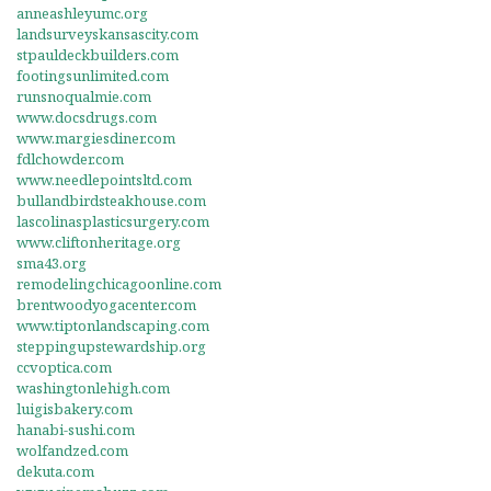
anneashleyumc.org
landsurveyskansascity.com
stpauldeckbuilders.com
footingsunlimited.com
runsnoqualmie.com
www.docsdrugs.com
www.margiesdiner.com
fdlchowder.com
www.needlepointsltd.com
bullandbirdsteakhouse.com
lascolinasplasticsurgery.com
www.cliftonheritage.org
sma43.org
remodelingchicagoonline.com
brentwoodyogacenter.com
www.tiptonlandscaping.com
steppingupstewardship.org
ccvoptica.com
washingtonlehigh.com
luigisbakery.com
hanabi-sushi.com
wolfandzed.com
dekuta.com