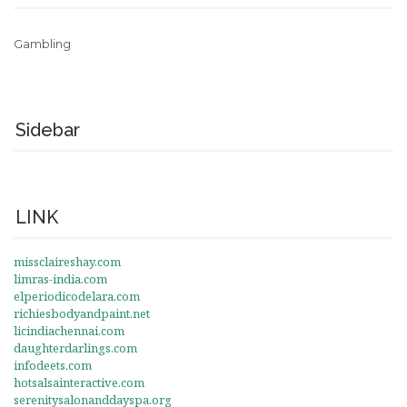
Gambling
Sidebar
LINK
missclaireshay.com
limras-india.com
elperiodicodelara.com
richiesbodyandpaint.net
licindiachennai.com
daughterdarlings.com
infodeets.com
hotsalsainteractive.com
serenitysalonanddayspa.org