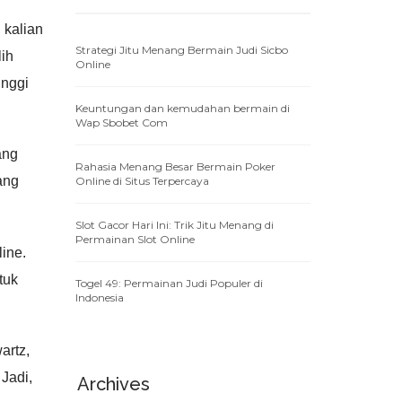
 kalian
Strategi Jitu Menang Bermain Judi Sicbo
lih
Online
inggi
Keuntungan dan kemudahan bermain di
Wap Sbobet Com
ang
Rahasia Menang Besar Bermain Poker
ang
Online di Situs Terpercaya
Slot Gacor Hari Ini: Trik Jitu Menang di
Permainan Slot Online
ine.
tuk
Togel 49: Permainan Judi Populer di
Indonesia
artz,
Jadi,
Archives