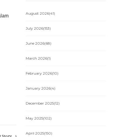
August 2026
(41)
alam
July 2026
(153)
June 2026
(68)
March 2026
(1)
February 2026
(10)
January 2026
(4)
December 2025
(12)
May 2025
(102)
April 2025
(150)
 Story