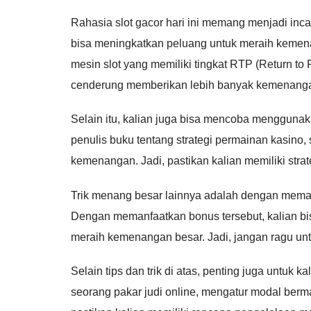
Rahasia slot gacor hari ini memang menjadi inca
bisa meningkatkan peluang untuk meraih kemenan
mesin slot yang memiliki tingkat RTP (Return to P
cenderung memberikan lebih banyak kemenang
Selain itu, kalian juga bisa mencoba menggunak
penulis buku tentang strategi permainan kasino
kemenangan. Jadi, pastikan kalian memiliki str
Trik menang besar lainnya adalah dengan memanf
Dengan memanfaatkan bonus tersebut, kalian b
meraih kemenangan besar. Jadi, jangan ragu un
Selain tips dan trik di atas, penting juga untuk
seorang pakar judi online, mengatur modal berm