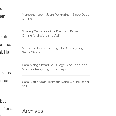
tu
Mengenal Lebih Jauh Permainan Sicbo Dadu
ain
Online
Strategi Terbaik untuk Bermain Poker
Online Android Uang Asli
kuti
nline,
Mitos dan Fakta tentang Slot Gacor yang
i. Hal
Perlu Diketahui
Cara Menghindari Situs Togel Abal-abal dan
Menemukan yang Terpercaya
 situs
bonus
Cara Daftar dan Bermain Sicbo Online Uang
Asli
but.
r. Jane
Archives