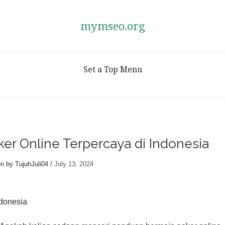
mymseo.org
Set a Top Menu
r Online Terpercaya di Indonesia
en by
TujuhJuli04
July 13, 2024
ndonesia