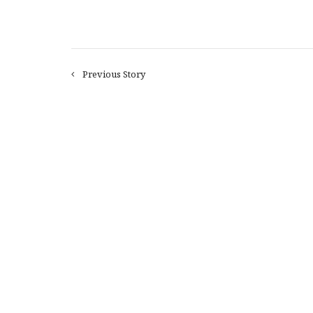
Previous Story