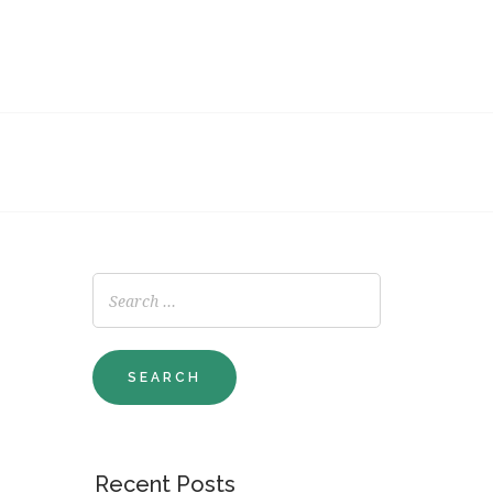
Recent Posts