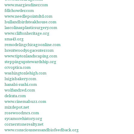
www.margiesdiner.com
fdlchowder.com
www.needlepointsltd.com
bullandbirdsteakhouse.com
lascolinasplasticsurgery.com
www.cliftonheritage.org
sma43.org
remodelingchicagoonline.com
brentwoodyogacenter.com
www.tiptonlandscaping.com
steppingupstewardship.org
ccvoptica.com
washingtonlehigh.com
luigisbakery.com
hanabi-sushi.com
wolfandzed.com
dekuta.com
www.cinemabuzz.com
mixdepot.net
rosewoodmcs.com
sycamorehistory.org
cornerstonerealty.net
www.consciousnessandbiofeedback.org