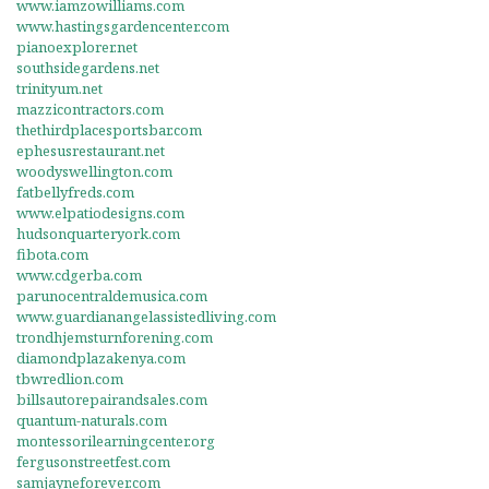
www.iamzowilliams.com
www.hastingsgardencenter.com
pianoexplorer.net
southsidegardens.net
trinityum.net
mazzicontractors.com
thethirdplacesportsbar.com
ephesusrestaurant.net
woodyswellington.com
fatbellyfreds.com
www.elpatiodesigns.com
hudsonquarteryork.com
fibota.com
www.cdgerba.com
parunocentraldemusica.com
www.guardianangelassistedliving.com
trondhjemsturnforening.com
diamondplazakenya.com
tbwredlion.com
billsautorepairandsales.com
quantum-naturals.com
montessorilearningcenter.org
fergusonstreetfest.com
samjayneforever.com