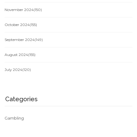
November 2024
(150)
October 2024
(155)
September 2024
(149)
August 2024
(155)
July 2024
(120)
Categories
Gambling