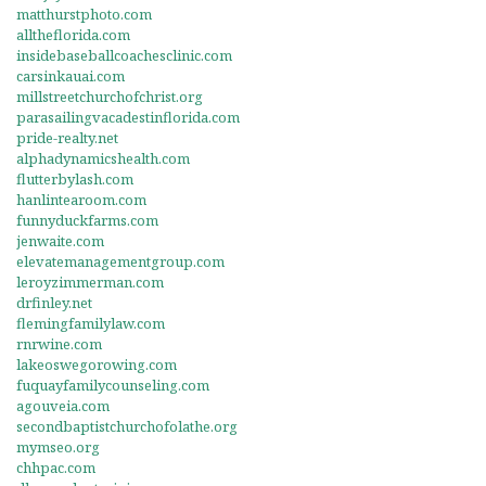
matthurstphoto.com
alltheflorida.com
insidebaseballcoachesclinic.com
carsinkauai.com
millstreetchurchofchrist.org
parasailingvacadestinflorida.com
pride-realty.net
alphadynamicshealth.com
flutterbylash.com
hanlintearoom.com
funnyduckfarms.com
jenwaite.com
elevatemanagementgroup.com
leroyzimmerman.com
drfinley.net
flemingfamilylaw.com
rnrwine.com
lakeoswegorowing.com
fuquayfamilycounseling.com
agouveia.com
secondbaptistchurchofolathe.org
mymseo.org
chhpac.com