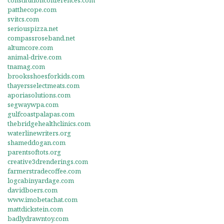
patthecope.com
svitcs.com
seriouspizza.net
compassroseband.net
altumcore.com
animal-drive.com
tnamag.com
brooksshoesforkids.com
thayersselectmeats.com
aporiasolutions.com
segwaywpa.com
gulfcoastpalapas.com
thebridgehealthclinics.com
waterlinewriters.org
shameddogan.com
parentsoftots.org
creative3drenderings.com
farmerstradecoffee.com
logcabinyardage.com
davidboers.com
www.imobetachat.com
mattdickstein.com
badlydrawntoy.com