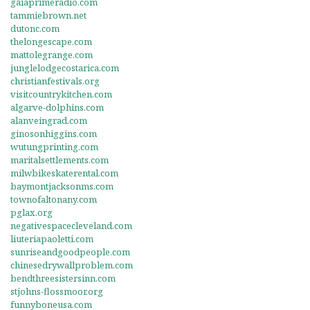
gaiaprimeradio.com
tammiebrown.net
dutonc.com
thelongescape.com
mattolegrange.com
junglelodgecostarica.com
christianfestivals.org
visitcountrykitchen.com
algarve-dolphins.com
alanveingrad.com
ginosonhiggins.com
wutungprinting.com
maritalsettlements.com
milwbikeskaterental.com
baymontjacksonms.com
townofaltonany.com
pglax.org
negativespacecleveland.com
liuteriapaoletti.com
sunriseandgoodpeople.com
chinesedrywallproblem.com
bendthreesistersinn.com
stjohns-flossmoor.org
funnyboneusa.com