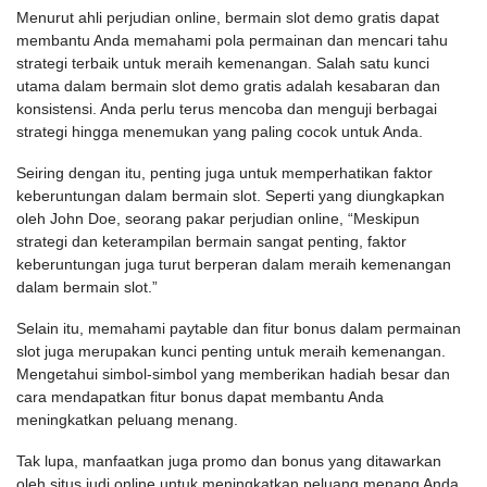
Menurut ahli perjudian online, bermain slot demo gratis dapat
membantu Anda memahami pola permainan dan mencari tahu
strategi terbaik untuk meraih kemenangan. Salah satu kunci
utama dalam bermain slot demo gratis adalah kesabaran dan
konsistensi. Anda perlu terus mencoba dan menguji berbagai
strategi hingga menemukan yang paling cocok untuk Anda.
Seiring dengan itu, penting juga untuk memperhatikan faktor
keberuntungan dalam bermain slot. Seperti yang diungkapkan
oleh John Doe, seorang pakar perjudian online, “Meskipun
strategi dan keterampilan bermain sangat penting, faktor
keberuntungan juga turut berperan dalam meraih kemenangan
dalam bermain slot.”
Selain itu, memahami paytable dan fitur bonus dalam permainan
slot juga merupakan kunci penting untuk meraih kemenangan.
Mengetahui simbol-simbol yang memberikan hadiah besar dan
cara mendapatkan fitur bonus dapat membantu Anda
meningkatkan peluang menang.
Tak lupa, manfaatkan juga promo dan bonus yang ditawarkan
oleh situs judi online untuk meningkatkan peluang menang Anda.