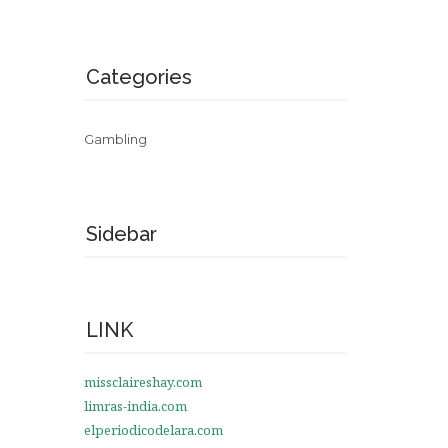
Categories
Gambling
Sidebar
LINK
missclaireshay.com
limras-india.com
elperiodicodelara.com