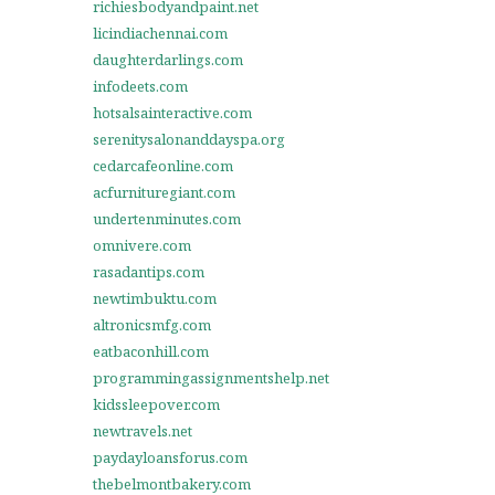
richiesbodyandpaint.net
licindiachennai.com
daughterdarlings.com
infodeets.com
hotsalsainteractive.com
serenitysalonanddayspa.org
cedarcafeonline.com
acfurnituregiant.com
undertenminutes.com
omnivere.com
rasadantips.com
newtimbuktu.com
altronicsmfg.com
eatbaconhill.com
programmingassignmentshelp.net
kidssleepover.com
newtravels.net
paydayloansforus.com
thebelmontbakery.com