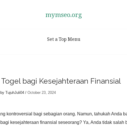
mymseo.org
Set a Top Menu
Togel bagi Kesejahteraan Finansial
n by
TujuhJuli04
October 23, 2024
ng kontroversial bagi sebagian orang. Namun, tahukah Anda 
bagi kesejahteraan finansial seseorang? Ya, Anda tidak salah 