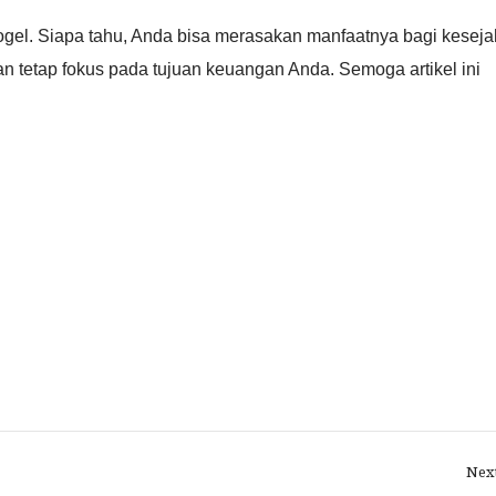
ogel. Siapa tahu, Anda bisa merasakan manfaatnya bagi keseja
an tetap fokus pada tujuan keuangan Anda. Semoga artikel ini
.
Next