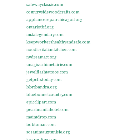
safewayclassic.com
countrysidewoodcrafts.com
appliancerepairchicagoil.org
ontariotbf.org
instalegendary.com
keepworkershealthyandsafe.com
noodlesitaliankitchen.com
nydreamact.org
unagisushimetairie.com
jewelflashtattoos.com
getpcfixtoday.com
bbrtbandra.org
bluebonnetcountry.com
epicclipart.com
pearlmanilahotel.com
maintdrop.com
bobtoman.com
sosanimauxtunisie.org
kogroofing.com