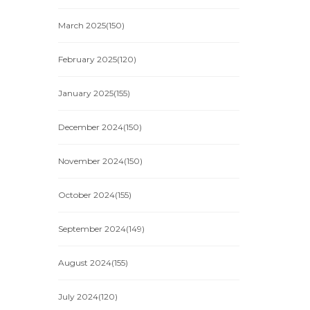
March 2025
(150)
February 2025
(120)
January 2025
(155)
December 2024
(150)
November 2024
(150)
October 2024
(155)
September 2024
(149)
August 2024
(155)
July 2024
(120)