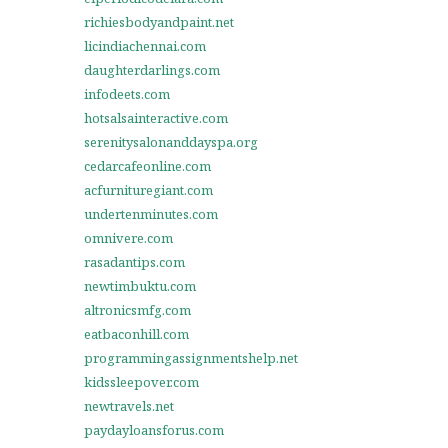
richiesbodyandpaint.net
licindiachennai.com
daughterdarlings.com
infodeets.com
hotsalsainteractive.com
serenitysalonanddayspa.org
cedarcafeonline.com
acfurnituregiant.com
undertenminutes.com
omnivere.com
rasadantips.com
newtimbuktu.com
altronicsmfg.com
eatbaconhill.com
programmingassignmentshelp.net
kidssleepover.com
newtravels.net
paydayloansforus.com