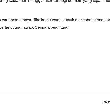
ring keluar dan menggunakan strategi bermain yang tepat unt
an cara bermainnya. Jika kamu tertarik untuk mencoba permainan
n bertanggung jawab. Semoga beruntung!
Next