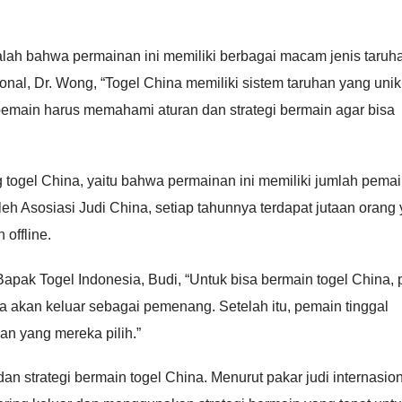
dalah bahwa permainan ini memiliki berbagai macam jenis taruh
ional, Dr. Wong, “Togel China memiliki sistem taruhan yang uni
pemain harus memahami aturan dan strategi bermain agar bisa
ng togel China, yaitu bahwa permainan ini memiliki jumlah pema
eh Asosiasi Judi China, setiap tahunnya terdapat jutaan orang
offline.
pak Togel Indonesia, Budi, “Untuk bisa bermain togel China,
 akan keluar sebagai pemenang. Setelah itu, pemain tinggal
n yang mereka pilih.”
an strategi bermain togel China. Menurut pakar judi internasion