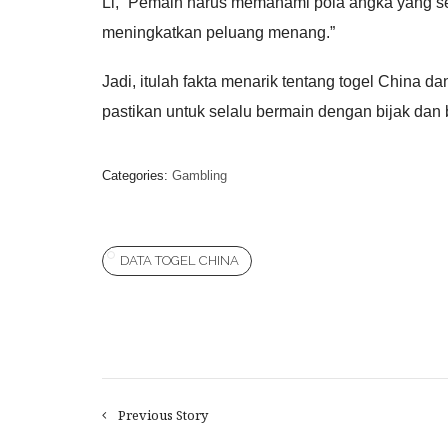
Li, “Pemain harus memahami pola angka yang se
meningkatkan peluang menang.”
Jadi, itulah fakta menarik tentang togel China d
pastikan untuk selalu bermain dengan bijak da
Categories:
Gambling
DATA TOGEL CHINA
Previous Story