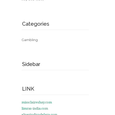
Categories
Gambling
Sidebar
LINK
missclaireshay.com
limras-india.com
elperiodicodelara.com