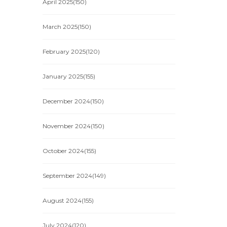
April 2025
(150)
March 2025
(150)
February 2025
(120)
January 2025
(155)
December 2024
(150)
November 2024
(150)
October 2024
(155)
September 2024
(149)
August 2024
(155)
July 2024
(120)