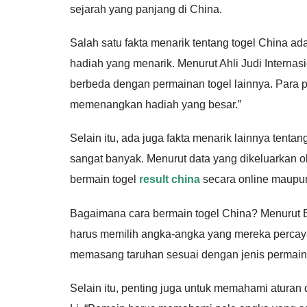
sejarah yang panjang di China.
Salah satu fakta menarik tentang togel China a
hadiah yang menarik. Menurut Ahli Judi Internas
berbeda dengan permainan togel lainnya. Para 
memenangkan hadiah yang besar.”
Selain itu, ada juga fakta menarik lainnya tenta
sangat banyak. Menurut data yang dikeluarkan ol
bermain togel
result china
secara online maupun 
Bagaimana cara bermain togel China? Menurut Ba
harus memilih angka-angka yang mereka percaya
memasang taruhan sesuai dengan jenis permaina
Selain itu, penting juga untuk memahami aturan d