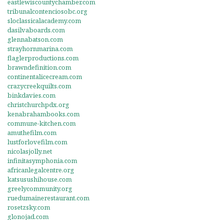
eastlewiscountychamber.com
tribunalcontenciosobc.org
sloclassicalacademy.com
dasilvaboards.com
glennabatson.com
strayhornmarina.com
flaglerproductions.com
brawndefinition.com
continentalicecream.com
crazycreekquilts.com
binkdavies.com
christchurchpdx.org
kenabrahambooks.com
commune-kitchen.com
amuthefilm.com
lustforlovefilm.com
nicolasjolly.net
infinitasymphonia.com
africanlegalcentre.org
katsusushihouse.com
greelycommunity.org
ruedumainerestaurant.com
rosetzsky.com
glonojad.com