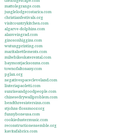
thelongescape.com
mattolegrange.com
junglelodgecostarica.com
christianfestivals.org
visitcountrykitchen.com
algarve-dolphins.com
alanveingrad.com
ginosonhiggins.com
wutungprinting.com
maritalsettlements.com
milwbikeskaterental.com
baymontjacksonms.com
townofaltonany.com
pglax.org
negativespacecleveland.com
liuteriapaoletti.com
sunriseandgoodpeople.com
chinesedrywallproblem.com
bendthreesistersinn.com
stjohns-flossmoor.org
funnyboneusa.com
cookiedustermusic.com
reconstructionensemble.org
kavitafabrics.com