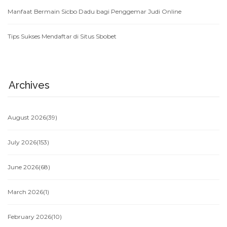
Manfaat Bermain Sicbo Dadu bagi Penggemar Judi Online
Tips Sukses Mendaftar di Situs Sbobet
Archives
August 2026
(39)
July 2026
(153)
June 2026
(68)
March 2026
(1)
February 2026
(10)