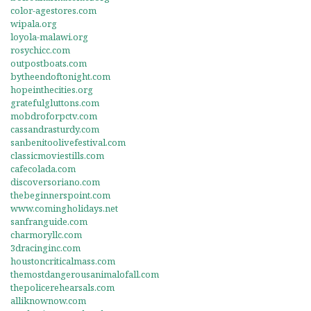
color-agestores.com
wipala.org
loyola-malawi.org
rosychicc.com
outpostboats.com
bytheendoftonight.com
hopeinthecities.org
gratefulgluttons.com
mobdroforpctv.com
cassandrasturdy.com
sanbenitoolivefestival.com
classicmoviestills.com
cafecolada.com
discoversoriano.com
thebeginnerspoint.com
www.comingholidays.net
sanfranguide.com
charmoryllc.com
3dracinginc.com
houstoncriticalmass.com
themostdangerousanimalofall.com
thepolicerehearsals.com
alliknownow.com