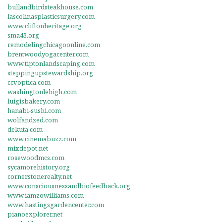
bullandbirdsteakhouse.com
lascolinasplasticsurgery.com
www.cliftonheritage.org
sma43.org
remodelingchicagoonline.com
brentwoodyogacenter.com
www.tiptonlandscaping.com
steppingupstewardship.org
ccvoptica.com
washingtonlehigh.com
luigisbakery.com
hanabi-sushi.com
wolfandzed.com
dekuta.com
www.cinemabuzz.com
mixdepot.net
rosewoodmcs.com
sycamorehistory.org
cornerstonerealty.net
www.consciousnessandbiofeedback.org
www.iamzowilliams.com
www.hastingsgardencenter.com
pianoexplorer.net