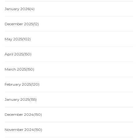
January 2026
(4)
December 2025
(12)
May 2025
(102)
April 2025
(150)
March 2025
(150)
February 2025
(120)
January 2025
(155)
December 2024
(150)
November 2024
(150)