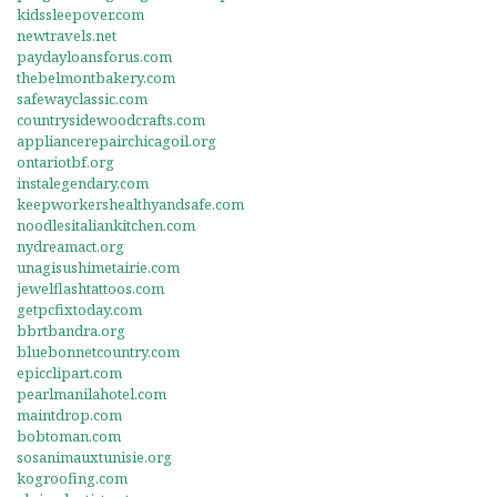
kidssleepover.com
newtravels.net
paydayloansforus.com
thebelmontbakery.com
safewayclassic.com
countrysidewoodcrafts.com
appliancerepairchicagoil.org
ontariotbf.org
instalegendary.com
keepworkershealthyandsafe.com
noodlesitaliankitchen.com
nydreamact.org
unagisushimetairie.com
jewelflashtattoos.com
getpcfixtoday.com
bbrtbandra.org
bluebonnetcountry.com
epicclipart.com
pearlmanilahotel.com
maintdrop.com
bobtoman.com
sosanimauxtunisie.org
kogroofing.com