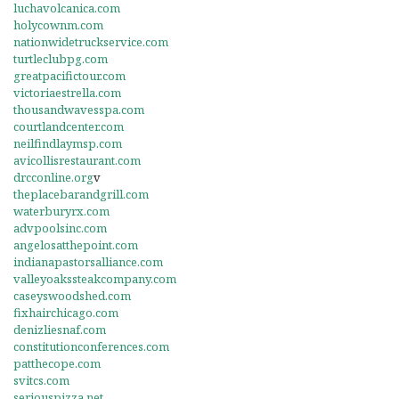
luchavolcanica.com
holycownm.com
nationwidetruckservice.com
turtleclubpg.com
greatpacifictour.com
victoriaestrella.com
thousandwavesspa.com
courtlandcenter.com
neilfindlaymsp.com
avicollisrestaurant.com
drcconline.org
v
theplacebarandgrill.com
waterburyrx.com
advpoolsinc.com
angelosatthepoint.com
indianapastorsalliance.com
valleyoakssteakcompany.com
caseyswoodshed.com
fixhairchicago.com
denizliesnaf.com
constitutionconferences.com
patthecope.com
svitcs.com
seriouspizza.net