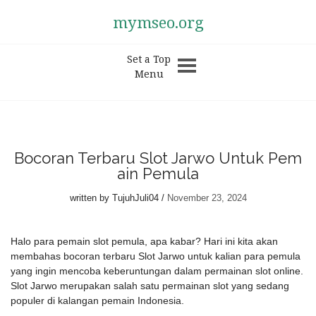
mymseo.org
Set a Top
Menu
Bocoran Terbaru Slot Jarwo Untuk Pem
ain Pemula
written by
TujuhJuli04
November 23, 2024
Halo para pemain slot pemula, apa kabar? Hari ini kita akan
membahas bocoran terbaru Slot Jarwo untuk kalian para pemula
yang ingin mencoba keberuntungan dalam permainan slot online.
Slot Jarwo merupakan salah satu permainan slot yang sedang
populer di kalangan pemain Indonesia.