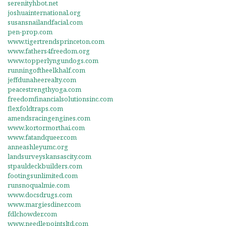
serenityhbot.net
joshuainternational.org
susansnailandfacial.com
pen-prop.com
www.tigertrendsprinceton.com
www.fathers4freedom.org
www.topperlyngundogs.com
runningoftheelkhalf.com
jeffdunaheerealty.com
peacestrengthyoga.com
freedomfinancialsolutionsinc.com
flexfoldtraps.com
amendsracingengines.com
www.kortormorthai.com
www.fatandqueer.com
anneashleyumc.org
landsurveyskansascity.com
stpauldeckbuilders.com
footingsunlimited.com
runsnoqualmie.com
www.docsdrugs.com
www.margiesdiner.com
fdlchowder.com
www.needlepointsltd.com