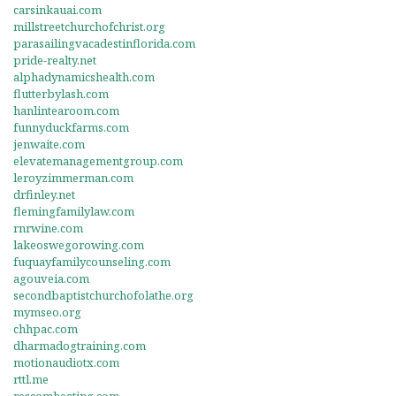
carsinkauai.com
millstreetchurchofchrist.org
parasailingvacadestinflorida.com
pride-realty.net
alphadynamicshealth.com
flutterbylash.com
hanlintearoom.com
funnyduckfarms.com
jenwaite.com
elevatemanagementgroup.com
leroyzimmerman.com
drfinley.net
flemingfamilylaw.com
rnrwine.com
lakeoswegorowing.com
fuquayfamilycounseling.com
agouveia.com
secondbaptistchurchofolathe.org
mymseo.org
chhpac.com
dharmadogtraining.com
motionaudiotx.com
rttl.me
rescomheating.com