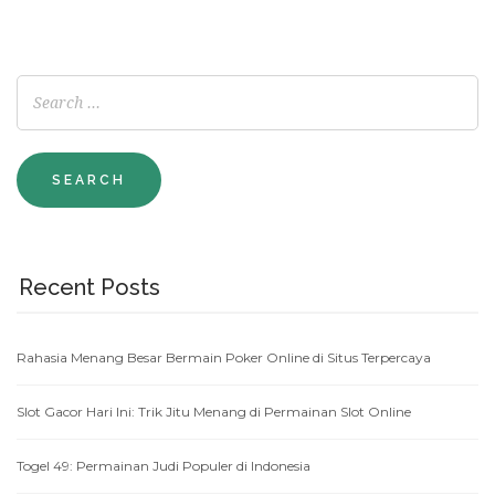
Recent Posts
Rahasia Menang Besar Bermain Poker Online di Situs Terpercaya
Slot Gacor Hari Ini: Trik Jitu Menang di Permainan Slot Online
Togel 49: Permainan Judi Populer di Indonesia