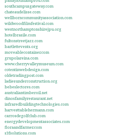
panayiotislamprou.com
southcampusgateway.com
chateaudelisse.com
wellborncommunityassociation.com
wildwoodfilmfestival.com
westnorthamptonshirejpu.org
hotelbrasile.com
fultonstreetjazz.com
bartlettevents.org
moveablecontainer.com
grupolareina.com
www.cherryvalleymuseum.com
cotentinwebdesign.com
oldetradingpost.com
ladiesunderconstruction.org
bebeslectores.com
australiantimberoil.net
dinosfamilyrestaurant.net
infraredbuildingtechnologies.com
harvesttablehermann.com
carrosdegolfclub.com
energydevelopmentassociates.com
floraandfarmer.com
s3fsolutions.com