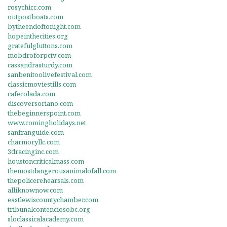
rosychicc.com
outpostboats.com
bytheendoftonight.com
hopeinthecities.org
gratefulgluttons.com
mobdroforpctv.com
cassandrasturdy.com
sanbenitoolivefestival.com
classicmoviestills.com
cafecolada.com
discoversoriano.com
thebeginnerspoint.com
www.comingholidays.net
sanfranguide.com
charmoryllc.com
3dracinginc.com
houstoncriticalmass.com
themostdangerousanimalofall.com
thepolicerehearsals.com
alliknownow.com
eastlewiscountychamber.com
tribunalcontenciosobc.org
sloclassicalacademy.com