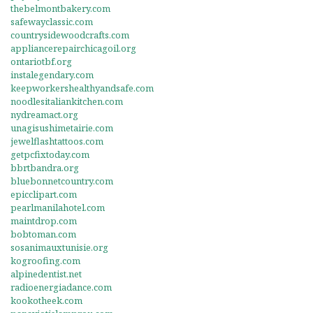
thebelmontbakery.com
safewayclassic.com
countrysidewoodcrafts.com
appliancerepairchicagoil.org
ontariotbf.org
instalegendary.com
keepworkershealthyandsafe.com
noodlesitaliankitchen.com
nydreamact.org
unagisushimetairie.com
jewelflashtattoos.com
getpcfixtoday.com
bbrtbandra.org
bluebonnetcountry.com
epicclipart.com
pearlmanilahotel.com
maintdrop.com
bobtoman.com
sosanimauxtunisie.org
kogroofing.com
alpinedentist.net
radioenergiadance.com
kookotheek.com