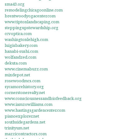
sma43.org
remodelingchicagoonline.com
brentwoodyogacenter.com
www.tiptonlandscaping.com
steppingupstewardship.org
ccvoptica.com
washingtonlehigh.com
luigisbakery.com
hanabi-sushi.com
wolfandzed.com
dekuta.com
www.cinemabuzz.com
mixdepot.net
rosewoodmcs.com
sycamorehistory.org
cornerstonerealty.net
www.consciousnessandbiofeedback.org
www.iamzowilliams.com
www.hastingsgardencenter.com
pianoexplorer.net
southsidegardens.net
trinityum.net
mazzicontractors.com