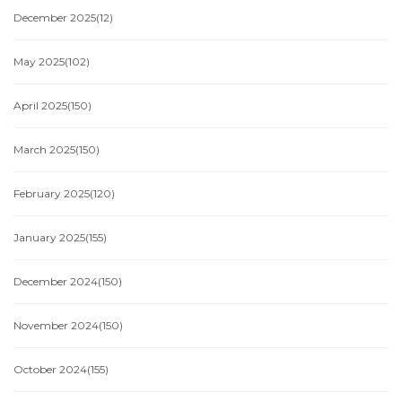
December 2025
(12)
May 2025
(102)
April 2025
(150)
March 2025
(150)
February 2025
(120)
January 2025
(155)
December 2024
(150)
November 2024
(150)
October 2024
(155)