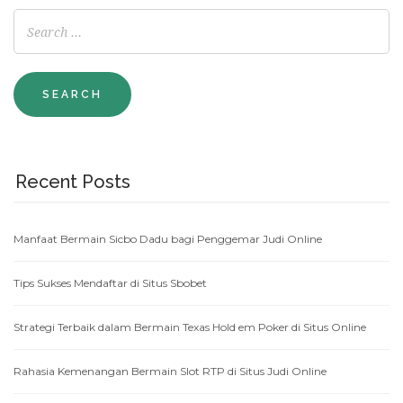
Recent Posts
Manfaat Bermain Sicbo Dadu bagi Penggemar Judi Online
Tips Sukses Mendaftar di Situs Sbobet
Strategi Terbaik dalam Bermain Texas Hold em Poker di Situs Online
Rahasia Kemenangan Bermain Slot RTP di Situs Judi Online