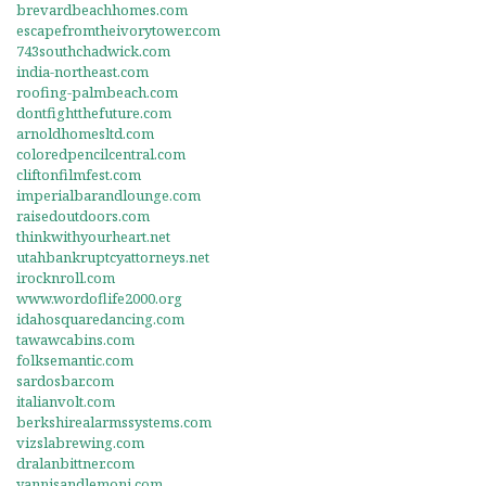
brevardbeachhomes.com
escapefromtheivorytower.com
743southchadwick.com
india-northeast.com
roofing-palmbeach.com
dontfightthefuture.com
arnoldhomesltd.com
coloredpencilcentral.com
cliftonfilmfest.com
imperialbarandlounge.com
raisedoutdoors.com
thinkwithyourheart.net
utahbankruptcyattorneys.net
irocknroll.com
www.wordoflife2000.org
idahosquaredancing.com
tawawcabins.com
folksemantic.com
sardosbar.com
italianvolt.com
berkshirealarmssystems.com
vizslabrewing.com
dralanbittner.com
yannisandlemoni.com