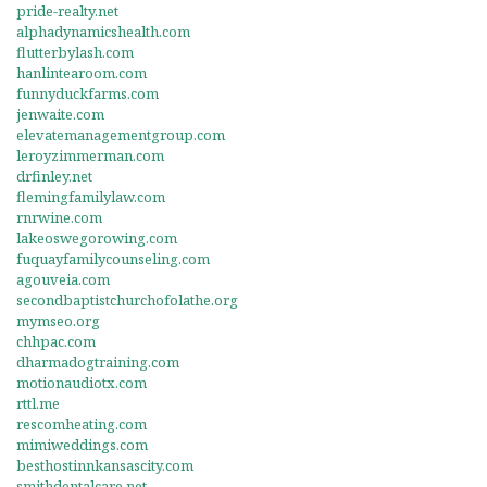
pride-realty.net
alphadynamicshealth.com
flutterbylash.com
hanlintearoom.com
funnyduckfarms.com
jenwaite.com
elevatemanagementgroup.com
leroyzimmerman.com
drfinley.net
flemingfamilylaw.com
rnrwine.com
lakeoswegorowing.com
fuquayfamilycounseling.com
agouveia.com
secondbaptistchurchofolathe.org
mymseo.org
chhpac.com
dharmadogtraining.com
motionaudiotx.com
rttl.me
rescomheating.com
mimiweddings.com
besthostinnkansascity.com
smithdentalcare.net