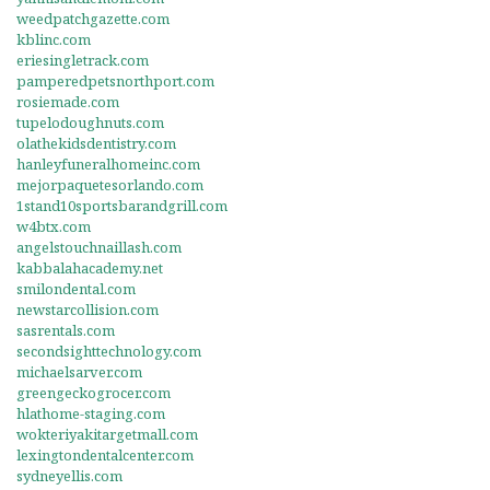
weedpatchgazette.com
kblinc.com
eriesingletrack.com
pamperedpetsnorthport.com
rosiemade.com
tupelodoughnuts.com
olathekidsdentistry.com
hanleyfuneralhomeinc.com
mejorpaquetesorlando.com
1stand10sportsbarandgrill.com
w4btx.com
angelstouchnaillash.com
kabbalahacademy.net
smilondental.com
newstarcollision.com
sasrentals.com
secondsighttechnology.com
michaelsarver.com
greengeckogrocer.com
hlathome-staging.com
wokteriyakitargetmall.com
lexingtondentalcenter.com
sydneyellis.com