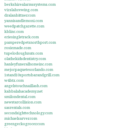
berkshirealarmssystems.com
vizslabrewing.com
dralanbittner.com
yannisandlemoni.com
weedpatchgazette.com
kblinc.com
eriesingletrack.com
pamperedpetsnorthport.com
rosiemade.com
tupelodoughnuts.com
olathekidsdentistry.com
hanleyfuneralhomeinc.com
mejorpaquetesorlando.com
1stand10sportsbarandgrill.com
w4btx.com
angelstouchnaillash.com
kabbalahacademy.net
smilondental.com
newstarcollision.com
sasrentals.com
secondsighttechnology.com
michaelsarver.com
greengeckogrocer.com