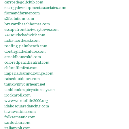
carrosdegolfclub.com
energydevelopmentassociates.com
floraandfarmer.com
s3fsolutions.com
brevardbeachhomes.com
escapefromtheivorytower.com
743southchadwick.com
india-northeast.com
roofing-palmbeach.com
dontfightthefuture.com
arnoldhomesltd.com
coloredpencilcentral.com
cliftonfilmfest.com
imperialbarandlounge.com
raisedoutdoors.com
thinkwithyourheart.net
utahbankruptcyattorneys.net
irocknroll.com
www.wordoflife2000.org
idahosquaredancing.com
tawawcabins.com
folksemantic.com
sardosbar.com
italianvolt.com