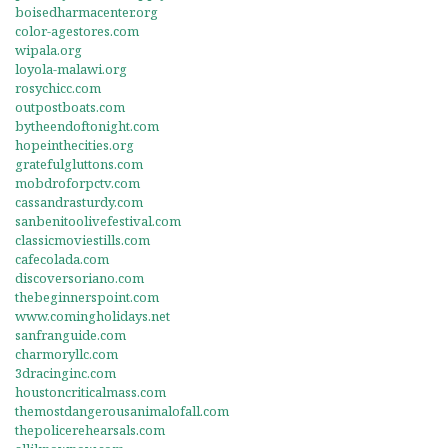
boisedharmacenter.org
color-agestores.com
wipala.org
loyola-malawi.org
rosychicc.com
outpostboats.com
bytheendoftonight.com
hopeinthecities.org
gratefulgluttons.com
mobdroforpctv.com
cassandrasturdy.com
sanbenitoolivefestival.com
classicmoviestills.com
cafecolada.com
discoversoriano.com
thebeginnerspoint.com
www.comingholidays.net
sanfranguide.com
charmoryllc.com
3dracinginc.com
houstoncriticalmass.com
themostdangerousanimalofall.com
thepolicerehearsals.com