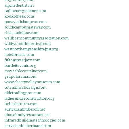
alpinedentist.net
radioenergiadance.com
kookotheek.com
panayiotislamprou.com
southcampusgateway.com
chateaudelisse.com
wellborncommunityassociation.com
wildwoodfilmfestival.com
westnorthamptonshirejpu.org
hotelbrasile.com
fultonstreetjazz.com
bartlettevents.org
moveablecontainer.com
grupolareina.com
www.cherryvalleymuseum.com
cotentinwebdesign.com
oldetradingpost.com
ladiesunderconstruction.org
bebeslectores.com
australiantimberoil.net
dinosfamilyrestaurant.net
infraredbuildingtechnologies.com
harvesttablehermann.com