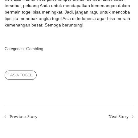
tersebut, peluang Anda untuk mendapatkan kemenangan dalam
bermain togel bisa meningkat. Jadi, jangan ragu untuk mencoba
tips jitu menebak angka togel Asia di Indonesia agar bisa meraih
kemenangan besar. Semoga beruntung!
Categories:
Gambling
ASIA TOGEL
Previous Story
Next Story