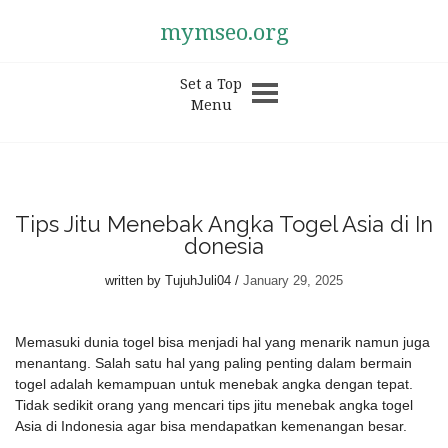
mymseo.org
Set a Top
Menu
Tips Jitu Menebak Angka Togel Asia di In
donesia
written by
TujuhJuli04
January 29, 2025
Memasuki dunia togel bisa menjadi hal yang menarik namun juga
menantang. Salah satu hal yang paling penting dalam bermain
togel adalah kemampuan untuk menebak angka dengan tepat.
Tidak sedikit orang yang mencari tips jitu menebak angka togel
Asia di Indonesia agar bisa mendapatkan kemenangan besar.