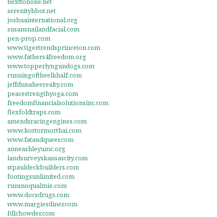
nexttonone.net
serenityhbot.net
joshuainternational.org
susansnailandfacial.com
pen-prop.com
www.tigertrendsprinceton.com
www.fathers4freedom.org
www.topperlyngundogs.com
runningoftheelkhalf.com
jeffdunaheerealty.com
peacestrengthyoga.com
freedomfinancialsolutionsinc.com
flexfoldtraps.com
amendsracingengines.com
www.kortormorthai.com
www.fatandqueer.com
anneashleyumc.org
landsurveyskansascity.com
stpauldeckbuilders.com
footingsunlimited.com
runsnoqualmie.com
www.docsdrugs.com
www.margiesdiner.com
fdlchowder.com