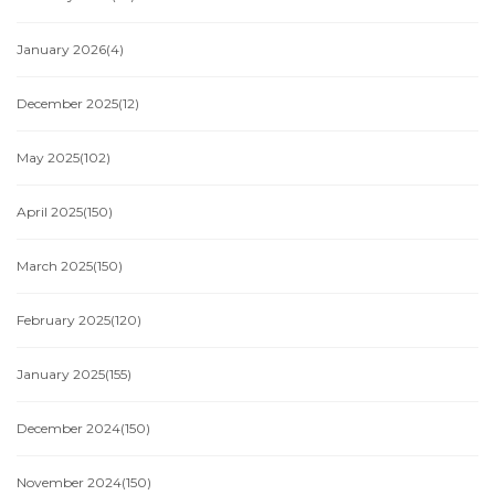
January 2026
(4)
December 2025
(12)
May 2025
(102)
April 2025
(150)
March 2025
(150)
February 2025
(120)
January 2025
(155)
December 2024
(150)
November 2024
(150)