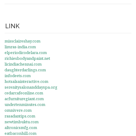
LINK
missclaireshay.com
limras-india.com
elperiodicodelara.com
richiesbodyandpaint.net
licindiachennai.com
daughterdarlings.com
infodeets.com
hotsalsainteractive.com
serenitysalonanddayspa.org
cedarcafeonline.com
acfurnituregiant.com
undertenminutes.com
omnivere.com
rasadantips.com
newtimbuktu.com
altronicsmfg.com
eatbaconhill.com