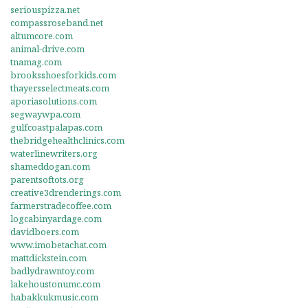
seriouspizza.net
compassroseband.net
altumcore.com
animal-drive.com
tnamag.com
brooksshoesforkids.com
thayersselectmeats.com
aporiasolutions.com
segwaywpa.com
gulfcoastpalapas.com
thebridgehealthclinics.com
waterlinewriters.org
shameddogan.com
parentsoftots.org
creative3drenderings.com
farmerstradecoffee.com
logcabinyardage.com
davidboers.com
www.imobetachat.com
mattdickstein.com
badlydrawntoy.com
lakehoustonumc.com
habakkukmusic.com