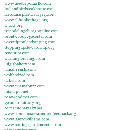
www.needlepointsltd.com
bullandbirdsteakhouse.com
lascolinasplasticsurgery.com
www.cliftonheritage.org
sma43.org
remodelingchicagoonline.com
brentwoodyogacenter.com
www.tiptonlandscaping.com
steppingupstewardship.org
ccvoptica.com
washingtonlehigh.com
luigisbakery.com
hanabi-sushi.com
wolfandzed.com
dekuta.com
www.cinemabuzz.com
mixdepot.net
rosewoodmcs.com
sycamorehistory.org
cornerstonerealty.net
www.consciousnessandbiofeedback.org
www.iamzowilliams.com
www.hastingsgardencenter.com
pianoexplorer.net