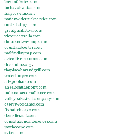
kavitafabrics.com
luchavolcanica.com
holycownm.com
nationwidetruckservice.com
turtleclubpg.com
greatpacifictour.com
victoriaestrella.com
thousandwavesspa.com
courtlandcenter.com
neilfindlaymsp.com
avicollisrestaurant.com
drcconline.org
v
theplacebarandgrill.com
waterburyrx.com
advpoolsinc.com
angelosatthepoint.com
indianapastorsalliance.com
valleyoakssteakcompany.com
caseyswoodshed.com
fixhairchicago.com
denizliesnaf.com
constitutionconferences.com
patthecope.com
svitcs.com