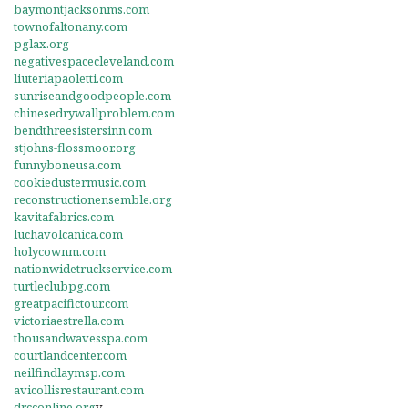
baymontjacksonms.com
townofaltonany.com
pglax.org
negativespacecleveland.com
liuteriapaoletti.com
sunriseandgoodpeople.com
chinesedrywallproblem.com
bendthreesistersinn.com
stjohns-flossmoor.org
funnyboneusa.com
cookiedustermusic.com
reconstructionensemble.org
kavitafabrics.com
luchavolcanica.com
holycownm.com
nationwidetruckservice.com
turtleclubpg.com
greatpacifictour.com
victoriaestrella.com
thousandwavesspa.com
courtlandcenter.com
neilfindlaymsp.com
avicollisrestaurant.com
drcconline.org
v