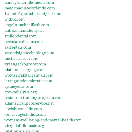
hanleyfuneralhomeinc.com
mejorpaquetesorlando.com
1stand10sportsbarandgrill.com
w4btx.com
angelstouchnaillash.com
kabbalahacademy.net
smilondental.com
newstarcollision.com
sasrentals.com
secondsighttechnology.com
michaelsarver.com
greengeckogrocer.com
hlathome-staging.com
wokteriyakitargetmall.com
lexingtondentalcenter.com
sydneyellis.com
crowndialysis.org
restauranttrainingprogram.com
allamericanpoolservice.net
jewishpenicillin.com
tomsavagestudios.com
womens-wellbeing-and-mental-health.com
virginiafolkmusic.org
ovationsdance.com