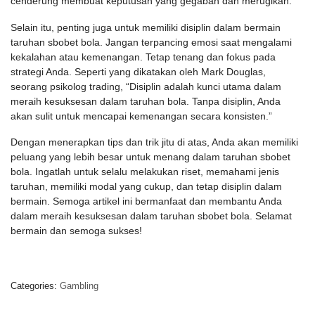
cenderung membuat keputusan yang gegabah dan merugikan.”
Selain itu, penting juga untuk memiliki disiplin dalam bermain
taruhan sbobet bola. Jangan terpancing emosi saat mengalami
kekalahan atau kemenangan. Tetap tenang dan fokus pada
strategi Anda. Seperti yang dikatakan oleh Mark Douglas,
seorang psikolog trading, “Disiplin adalah kunci utama dalam
meraih kesuksesan dalam taruhan bola. Tanpa disiplin, Anda
akan sulit untuk mencapai kemenangan secara konsisten.”
Dengan menerapkan tips dan trik jitu di atas, Anda akan memiliki
peluang yang lebih besar untuk menang dalam taruhan sbobet
bola. Ingatlah untuk selalu melakukan riset, memahami jenis
taruhan, memiliki modal yang cukup, dan tetap disiplin dalam
bermain. Semoga artikel ini bermanfaat dan membantu Anda
dalam meraih kesuksesan dalam taruhan sbobet bola. Selamat
bermain dan semoga sukses!
Categories:
Gambling