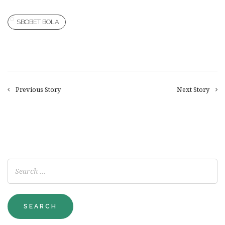
SBOBET BOLA
Previous Story
Next Story