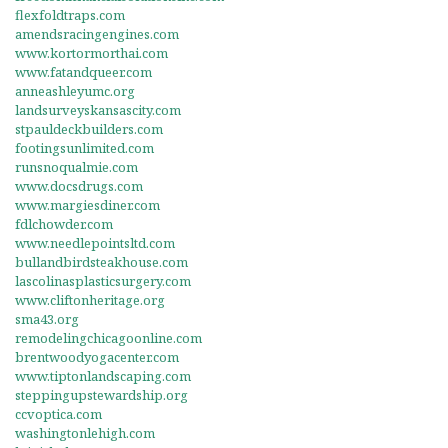
flexfoldtraps.com
amendsracingengines.com
www.kortormorthai.com
www.fatandqueer.com
anneashleyumc.org
landsurveyskansascity.com
stpauldeckbuilders.com
footingsunlimited.com
runsnoqualmie.com
www.docsdrugs.com
www.margiesdiner.com
fdlchowder.com
www.needlepointsltd.com
bullandbirdsteakhouse.com
lascolinasplasticsurgery.com
www.cliftonheritage.org
sma43.org
remodelingchicagoonline.com
brentwoodyogacenter.com
www.tiptonlandscaping.com
steppingupstewardship.org
ccvoptica.com
washingtonlehigh.com