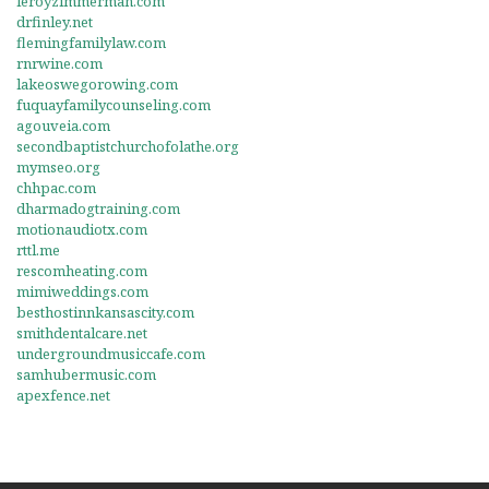
leroyzimmerman.com
drfinley.net
flemingfamilylaw.com
rnrwine.com
lakeoswegorowing.com
fuquayfamilycounseling.com
agouveia.com
secondbaptistchurchofolathe.org
mymseo.org
chhpac.com
dharmadogtraining.com
motionaudiotx.com
rttl.me
rescomheating.com
mimiweddings.com
besthostinnkansascity.com
smithdentalcare.net
undergroundmusiccafe.com
samhubermusic.com
apexfence.net