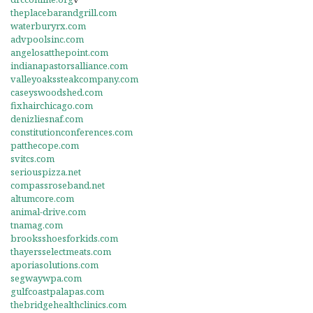
theplacebarandgrill.com
waterburyrx.com
advpoolsinc.com
angelosatthepoint.com
indianapastorsalliance.com
valleyoakssteakcompany.com
caseyswoodshed.com
fixhairchicago.com
denizliesnaf.com
constitutionconferences.com
patthecope.com
svitcs.com
seriouspizza.net
compassroseband.net
altumcore.com
animal-drive.com
tnamag.com
brooksshoesforkids.com
thayersselectmeats.com
aporiasolutions.com
segwaywpa.com
gulfcoastpalapas.com
thebridgehealthclinics.com