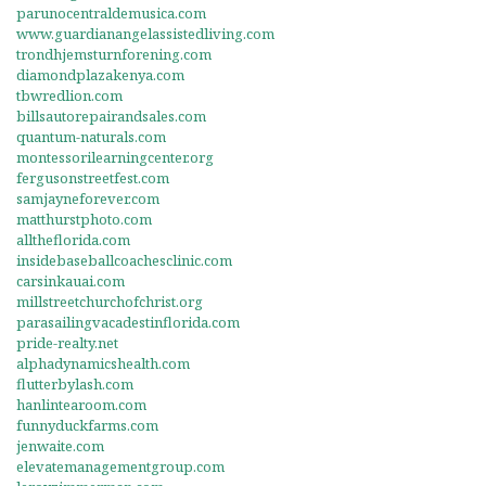
parunocentraldemusica.com
www.guardianangelassistedliving.com
trondhjemsturnforening.com
diamondplazakenya.com
tbwredlion.com
billsautorepairandsales.com
quantum-naturals.com
montessorilearningcenter.org
fergusonstreetfest.com
samjayneforever.com
matthurstphoto.com
alltheflorida.com
insidebaseballcoachesclinic.com
carsinkauai.com
millstreetchurchofchrist.org
parasailingvacadestinflorida.com
pride-realty.net
alphadynamicshealth.com
flutterbylash.com
hanlintearoom.com
funnyduckfarms.com
jenwaite.com
elevatemanagementgroup.com