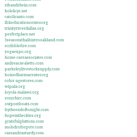
ribandrhein.com
kolekcje.net
catolicanto.com
lbkeducationcenter.org
trinityriverdallas.org
perfectplace.net
3seasonsthaibistrooakland.com
scribblefire.com
yogaexpo.org
home-careassociates.com
andreacavaletto.com
parksleylivestocksupply.com
boisedharmacenter.org
color-agestores.com
wipala.org
loyola-malawi.org
rosychicc.com
outpostboats.com
bytheendoftonight.com
hopeinthecities.org
gratefulgluttons.com
mobdroforpctv.com
cassandrasturdy.com