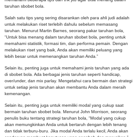
taruhan sbobet bola.
Salah satu tips yang sering disarankan oleh para ahli judi adalah
untuk melakukan riset terlebih dahulu sebelum memasang
taruhan. Menurut Martin Barnes, seorang pakar taruhan bola,
“Untuk bisa menang dalam taruhan sbobet bola, penting untuk
memahami statistik, formasi tim, dan performa pemain. Dengan
melakukan riset yang baik, Anda akan memiliki peluang yang
lebih besar untuk memenangkan taruhan Anda.”
Selain itu, penting juga untuk memahami jenis taruhan yang ada
di sbobet bola. Ada berbagai jenis taruhan seperti handicap,
over/under, dan mix parlay. Mengetahui cara bermain dan strategi
untuk setiap jenis taruhan akan membantu Anda dalam meraih
kemenangan.
Selain itu, penting juga untuk memiliki modal yang cukup saat
bermain taruhan sbobet bola. Menurut John Morrison, seorang
penulis buku tentang strategi taruhan bola, “Modal yang cukup
akan memungkinkan Anda untuk bertaruh dengan lebih tenang
dan tidak terburu-buru. Jika modal Anda terlalu kecil, Anda akan