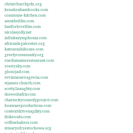
christchurchpdx.org
kenabrahambooks.com
commune-kitchen.com
amuthefilm.com
lustforlovefilm.com
nicolasjolly.net
infinitasymphonia.com
africanlegalcentre.org
katsusushihouse.com
greelycommunity.org
ruedumainerestaurant.com
rosetzsky.com
glonojad.com
revistanuevagrecia.com
stjames-church.com
scotty2naughty.com
doreeshafrir.com
charmcitycomedyproject.com
beawareproductions.com
contextdrivenagility.com
ibikeoulu.com
coffinshakers.com
stmaryofczestochowa.org