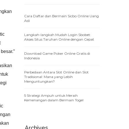
angkan
Cara Daftar dan Bermain Sicbo Online Uang
Asli
tic
Langkah-langkah Mudah Login Sbobet:
Akses Situs Taruhan Online dengan Cepat
t
besar.”
Download Game Poker Online Gratis di
Indonesia
asikan
Perbedaan Antara Slot Online dan Slot
ntuk
Tradisional: Mana yang Lebih
Menguntungkan?
tegi
5 Strategi Ampuh untuk Meraih
Kemenangan dalam Bermain Togel
ic
angan
iakan
Archives