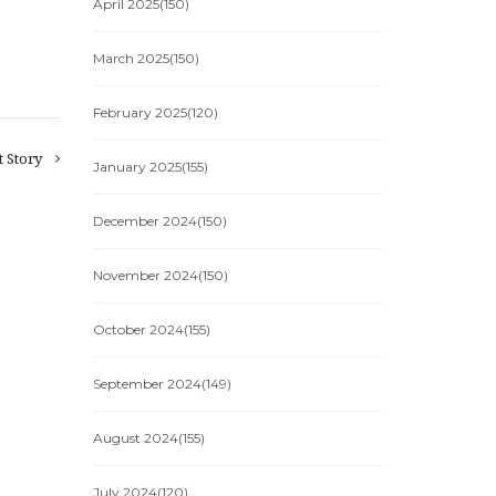
April 2025
(150)
March 2025
(150)
February 2025
(120)
 Story
January 2025
(155)
December 2024
(150)
November 2024
(150)
October 2024
(155)
September 2024
(149)
August 2024
(155)
July 2024
(120)