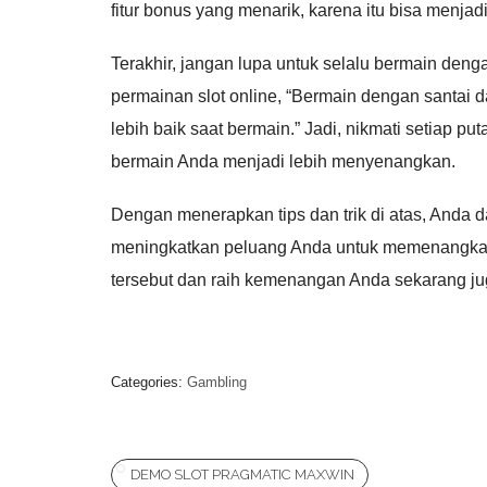
fitur bonus yang menarik, karena itu bisa menja
Terakhir, jangan lupa untuk selalu bermain denga
permainan slot online, “Bermain dengan santai
lebih baik saat bermain.” Jadi, nikmati setiap
bermain Anda menjadi lebih menyenangkan.
Dengan menerapkan tips dan trik di atas, Anda 
meningkatkan peluang Anda untuk memenangkan h
tersebut dan raih kemenangan Anda sekarang ju
Categories:
Gambling
DEMO SLOT PRAGMATIC MAXWIN