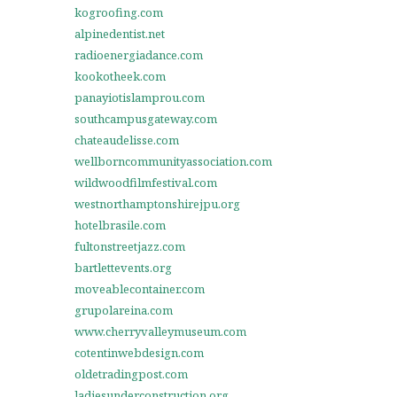
kogroofing.com
alpinedentist.net
radioenergiadance.com
kookotheek.com
panayiotislamprou.com
southcampusgateway.com
chateaudelisse.com
wellborncommunityassociation.com
wildwoodfilmfestival.com
westnorthamptonshirejpu.org
hotelbrasile.com
fultonstreetjazz.com
bartlettevents.org
moveablecontainer.com
grupolareina.com
www.cherryvalleymuseum.com
cotentinwebdesign.com
oldetradingpost.com
ladiesunderconstruction.org