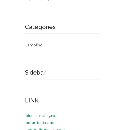
Categories
Gambling
Sidebar
LINK
missclaireshay.com
limras-india.com
elperiodicodelara.com