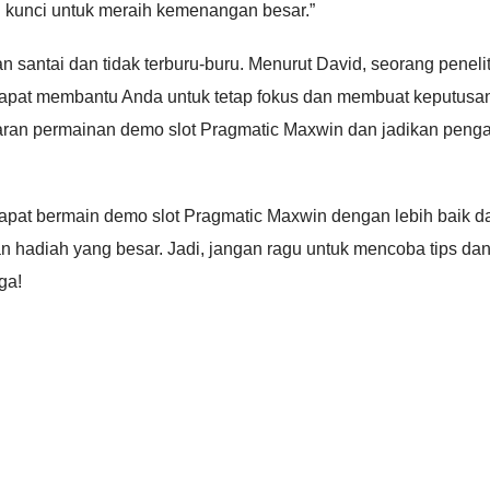
di kunci untuk meraih kemenangan besar.”
n santai dan tidak terburu-buru. Menurut David, seorang penelit
 dapat membantu Anda untuk tetap fokus dan membuat keputusa
 putaran permainan demo slot Pragmatic Maxwin dan jadikan pen
dapat bermain demo slot Pragmatic Maxwin dengan lebih baik d
adiah yang besar. Jadi, jangan ragu untuk mencoba tips dan 
ga!