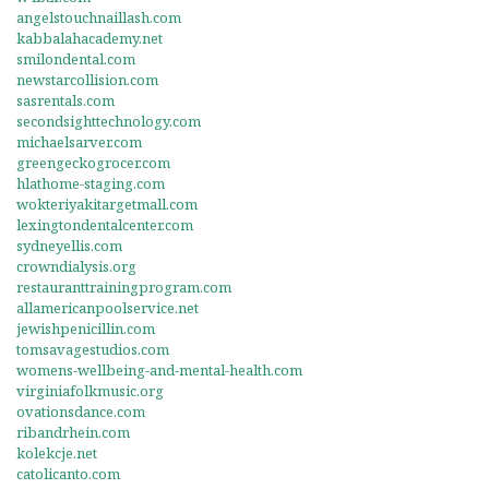
angelstouchnaillash.com
kabbalahacademy.net
smilondental.com
newstarcollision.com
sasrentals.com
secondsighttechnology.com
michaelsarver.com
greengeckogrocer.com
hlathome-staging.com
wokteriyakitargetmall.com
lexingtondentalcenter.com
sydneyellis.com
crowndialysis.org
restauranttrainingprogram.com
allamericanpoolservice.net
jewishpenicillin.com
tomsavagestudios.com
womens-wellbeing-and-mental-health.com
virginiafolkmusic.org
ovationsdance.com
ribandrhein.com
kolekcje.net
catolicanto.com