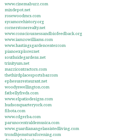
www.cinemabuzz.com
mixdepot.net
rosewoodmcs.com
sycamorehistory.org
cornerstonerealty.net
www.consciousnessandbiofeedback.org
www.iamzowilliams.com
www.hastingsgardencenter.com
pianoexplorer.net
southsidegardens.net
trinityum.net
mazzicontractors.com
thethirdplacesportsbar.com
ephesusrestaurant.net
woodyswellington.com
fatbellyfreds.com
www.elpatiodesigns.com
hudsonquarteryork.com
fibota.com
www.cdgerba.com
parunocentraldemusica.com
www.guardianangelassistedliving.com
trondhjemsturnforening.com