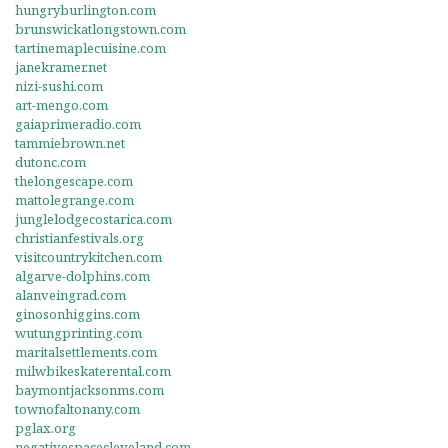
hungryburlington.com
brunswickatlongstown.com
tartinemaplecuisine.com
janekramer.net
nizi-sushi.com
art-mengo.com
gaiaprimeradio.com
tammiebrown.net
dutonc.com
thelongescape.com
mattolegrange.com
junglelodgecostarica.com
christianfestivals.org
visitcountrykitchen.com
algarve-dolphins.com
alanveingrad.com
ginosonhiggins.com
wutungprinting.com
maritalsettlements.com
milwbikeskaterental.com
baymontjacksonms.com
townofaltonany.com
pglax.org
negativespacecleveland.com