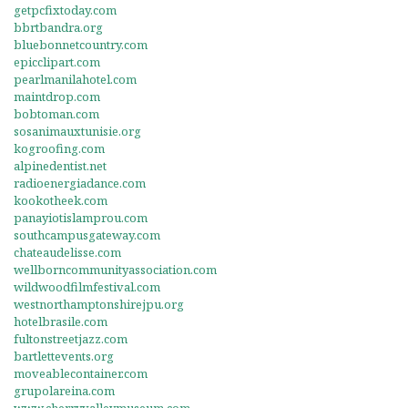
getpcfixtoday.com
bbrtbandra.org
bluebonnetcountry.com
epicclipart.com
pearlmanilahotel.com
maintdrop.com
bobtoman.com
sosanimauxtunisie.org
kogroofing.com
alpinedentist.net
radioenergiadance.com
kookotheek.com
panayiotislamprou.com
southcampusgateway.com
chateaudelisse.com
wellborncommunityassociation.com
wildwoodfilmfestival.com
westnorthamptonshirejpu.org
hotelbrasile.com
fultonstreetjazz.com
bartlettevents.org
moveablecontainer.com
grupolareina.com