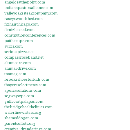
angelosatthepoint.com
indianapastorsalliance.com
valleyoakssteakcompany.com
caseyswoodshed.com
fixhairchicago.com
denizliesnaf.com
constitutionconferences.com
patthecope.com
svitcs.com
seriouspizza.net
compassroseband.net
altumcore.com
animal-drive.com
tnamag.com
brooksshoesforkids.com
thayersselectmeats.com
aporiasolutions.com
segwaywpa.com
gulfcoastpalapas.com
thebridgehealthclinics.com
waterlinewriters.org
shameddogan.com
parentsoftots.org
creative3drenderings.com