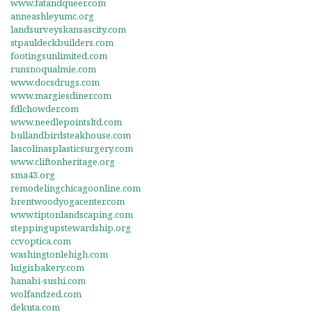
www.fatandqueer.com
anneashleyumc.org
landsurveyskansascity.com
stpauldeckbuilders.com
footingsunlimited.com
runsnoqualmie.com
www.docsdrugs.com
www.margiesdiner.com
fdlchowder.com
www.needlepointsltd.com
bullandbirdsteakhouse.com
lascolinasplasticsurgery.com
www.cliftonheritage.org
sma43.org
remodelingchicagoonline.com
brentwoodyogacenter.com
www.tiptonlandscaping.com
steppingupstewardship.org
ccvoptica.com
washingtonlehigh.com
luigisbakery.com
hanabi-sushi.com
wolfandzed.com
dekuta.com