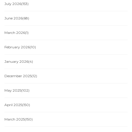
July 2026
(153)
June 2026
(68)
March 2026
(1)
February 2026
(10)
January 2026
(4)
December 2025
(12)
May 2025
(102)
April 2025
(150)
March 2025
(150)