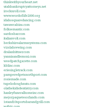
thinkwithyourheart.net
utahbankruptcyattorneys.net
irocknroll.com
www.wordoflife2000.org
idahosquaredancing.com
tawawcabins.com
folksemantic.com
sardosbar.com
italianvolt.com
berkshirealarmssystems.com
vizslabrewing.com
dralanbittner.com
yannisandlemoni.com
weedpatchgazette.com
kblinc.com
eriesingletrack.com
pamperedpetsnorthport.com
rosiemade.com
tupelodoughnuts.com
olathekidsdentistry.com
hanleyfuneralhomeinc.com
mejorpaquetesorlando.com
1stand10sportsbarandgrill.com
w4btx.com