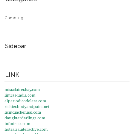
Gambling
Sidebar
LINK
missclaireshay.com
limras-india.com
elperiodicodelara.com
richiesbodyandpaint.net
licindiachennai.com
daughterdarlings.com
infodeets.com
hotsalsainteractive.com