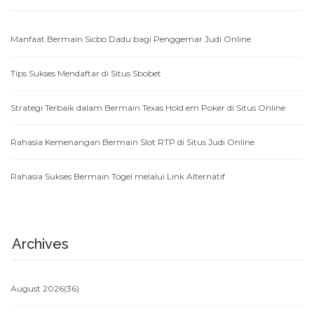
Manfaat Bermain Sicbo Dadu bagi Penggemar Judi Online
Tips Sukses Mendaftar di Situs Sbobet
Strategi Terbaik dalam Bermain Texas Hold em Poker di Situs Online
Rahasia Kemenangan Bermain Slot RTP di Situs Judi Online
Rahasia Sukses Bermain Togel melalui Link Alternatif
Archives
August 2026
(36)