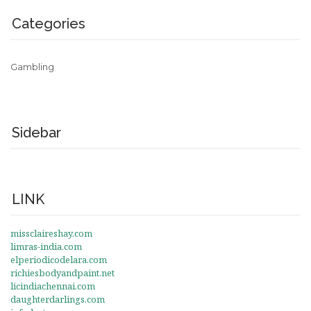
Categories
Gambling
Sidebar
LINK
missclaireshay.com
limras-india.com
elperiodicodelara.com
richiesbodyandpaint.net
licindiachennai.com
daughterdarlings.com