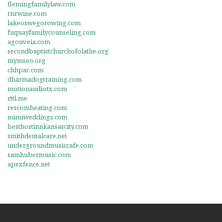
flemingfamilylaw.com
rnrwine.com
lakeoswegorowing.com
fuquayfamilycounseling.com
agouveia.com
secondbaptistchurchofolathe.org
mymseo.org
chhpac.com
dharmadogtraining.com
motionaudiotx.com
rttl.me
rescomheating.com
mimiweddings.com
besthostinnkansascity.com
smithdentalcare.net
undergroundmusiccafe.com
samhubermusic.com
apexfence.net