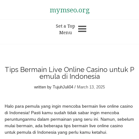
mymseo.org
Set a Top
Menu
Tips Bermain Live Online Casino untuk P
emula di Indonesia
written by
TujuhJuli04
March 13, 2025
Halo para pemula yang ingin mencoba bermain live online casino
di Indonesia! Pasti kamu sudah tidak sabar ingin mencoba
peruntunganmu dalam permainan yang seru ini. Namun, sebelum
mulai bermain, ada beberapa tips bermain live online casino
untuk pemula di Indonesia yang perlu kamu ketahui.