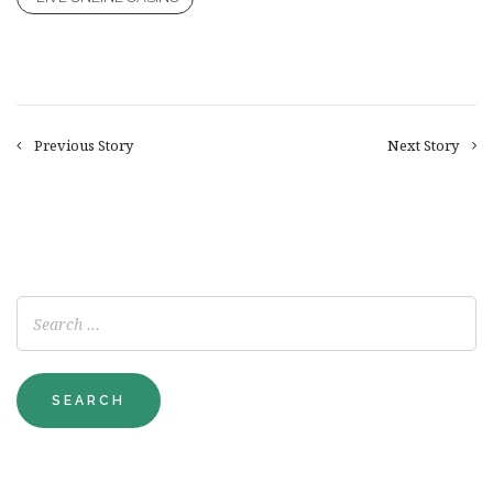
Previous Story
Next Story