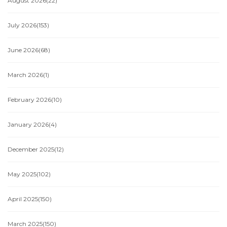
August 2026
(22)
July 2026
(153)
June 2026
(68)
March 2026
(1)
February 2026
(10)
January 2026
(4)
December 2025
(12)
May 2025
(102)
April 2025
(150)
March 2025
(150)