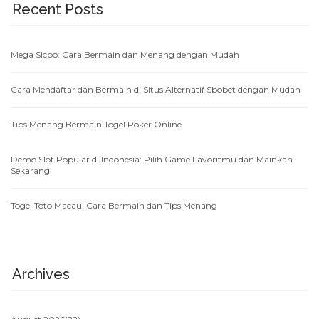
Recent Posts
Mega Sicbo: Cara Bermain dan Menang dengan Mudah
Cara Mendaftar dan Bermain di Situs Alternatif Sbobet dengan Mudah
Tips Menang Bermain Togel Poker Online
Demo Slot Popular di Indonesia: Pilih Game Favoritmu dan Mainkan
Sekarang!
Togel Toto Macau: Cara Bermain dan Tips Menang
Archives