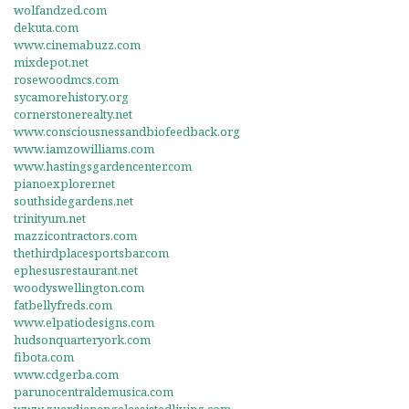
wolfandzed.com
dekuta.com
www.cinemabuzz.com
mixdepot.net
rosewoodmcs.com
sycamorehistory.org
cornerstonerealty.net
www.consciousnessandbiofeedback.org
www.iamzowilliams.com
www.hastingsgardencenter.com
pianoexplorer.net
southsidegardens.net
trinityum.net
mazzicontractors.com
thethirdplacesportsbar.com
ephesusrestaurant.net
woodyswellington.com
fatbellyfreds.com
www.elpatiodesigns.com
hudsonquarteryork.com
fibota.com
www.cdgerba.com
parunocentraldemusica.com