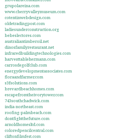
grupolareina.com
www.cherryvalleymuseum.com
cotentinwebdesign.com
oldetradingpost.com
ladiesunderconstruction.org
bebeslectores.com
australiantimberoil.net
dinosfamilyrestaurant.net
infraredbuildingtechnologies.com
harvesttablehermann.com
carrosdegolfclub.com
energydevelopmentassociates.com
floraandfarmer.com
s3fsolutions.com
brevardbeachhomes.com
escapefromtheivorytower.com
743southchadwick.com
india-northeast.com
roofing-palmbeach.com
dontfightthefuture.com
arnoldhomesltd.com
coloredpencilcentral.com
cliftonfilmfest.com