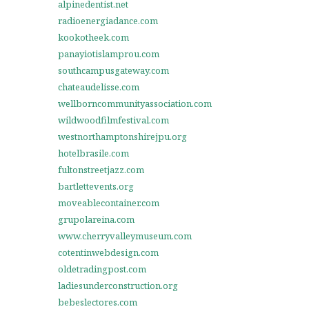
alpinedentist.net
radioenergiadance.com
kookotheek.com
panayiotislamprou.com
southcampusgateway.com
chateaudelisse.com
wellborncommunityassociation.com
wildwoodfilmfestival.com
westnorthamptonshirejpu.org
hotelbrasile.com
fultonstreetjazz.com
bartlettevents.org
moveablecontainer.com
grupolareina.com
www.cherryvalleymuseum.com
cotentinwebdesign.com
oldetradingpost.com
ladiesunderconstruction.org
bebeslectores.com