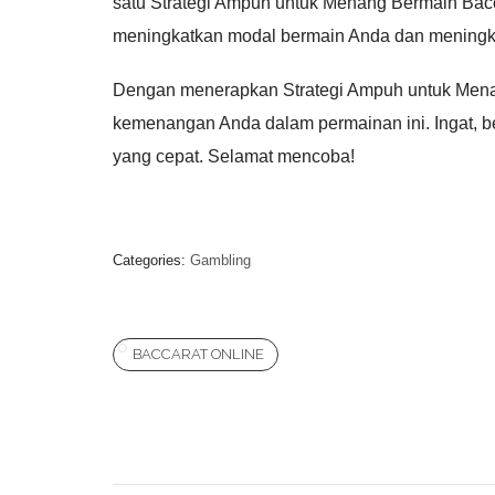
satu Strategi Ampuh untuk Menang Bermain Bac
meningkatkan modal bermain Anda dan mening
Dengan menerapkan Strategi Ampuh untuk Mena
kemenangan Anda dalam permainan ini. Ingat, b
yang cepat. Selamat mencoba!
Categories:
Gambling
BACCARAT ONLINE