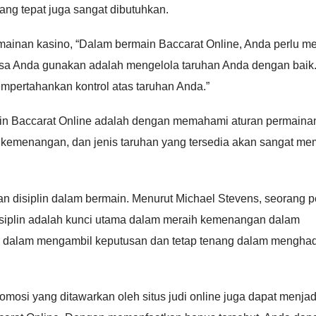
ng tepat juga sangat dibutuhkan.
rmainan kasino, “Dalam bermain Baccarat Online, Anda perlu me
 bisa Anda gunakan adalah mengelola taruhan Anda dengan baik
empertahankan kontrol atas taruhan Anda.”
in Baccarat Online adalah dengan memahami aturan permaina
 kemenangan, dan jenis taruhan yang tersedia akan sangat m
dan disiplin dalam bermain. Menurut Michael Stevens, seorang p
isiplin adalah kunci utama dalam meraih kemenangan dalam
ru dalam mengambil keputusan dan tetap tenang dalam mengha
si yang ditawarkan oleh situs judi online juga dapat menjad