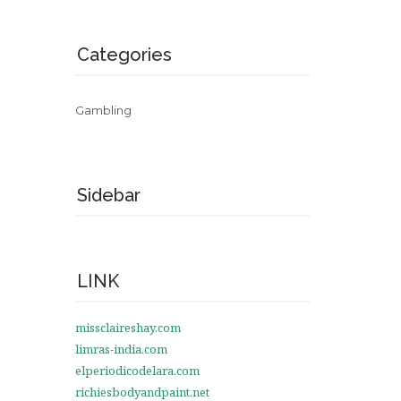
Categories
Gambling
Sidebar
LINK
missclaireshay.com
limras-india.com
elperiodicodelara.com
richiesbodyandpaint.net