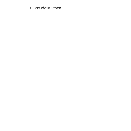
Previous Story