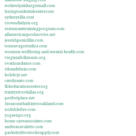
wokteriyakitargetmall.com
lexingtondentalcenter.com
sydneyellis.com
crowndialysis.org
restauranttrainingprogram.com
allamericanpoolservice.net
jewishpenicillin.com
tomsavagestudios.com
womens-wellbeing-and-mental-health.com
virginiafolkmusic.org
ovationsdance.com
ribandrhein.com
kolekcje.net
catolicanto.com
lbkeducationcenter.org
trinityriverdallas.org
perfectplace.net
3seasonsthaibistrooakland.com
scribblefire.com
yogaexpo.org
home-careassociates.com
andreacavaletto.com
parksleylivestocksupply.com