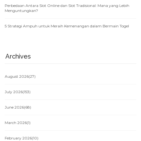
Perbedaan Antara Slot Online dan Slot Tradisional: Mana yang Lebih
Menguntungkan?
5 Strategi Ampuh untuk Meraih Kemenangan dalam Bermain Togel
Archives
August 2026
(27)
July 2026
(153)
June 2026
(68)
March 2026
(1)
February 2026
(10)