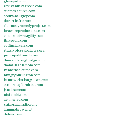
glonojad.com
revistanuevagrecia.com
stjames-church.com
scotty2naughty.com
doreeshafrir.com
charmcitycomedyproject.com
beawareproductions.com
contextdrivenagility.com
ibikeoulu.com
coffinshakers.com
stmaryofczestochowa.org
justicejudifrench.com
thewanderingbridge.com
themalleablemom.com
kennethcoletime.com
hungryburlington.com
brunswickatlongstown.com
tartinemaplecuisine.com
janekramer.net
nizi-sushi.com
art-mengo.com
gaiaprimeradio.com
tammiebrown.net
dutonc.com