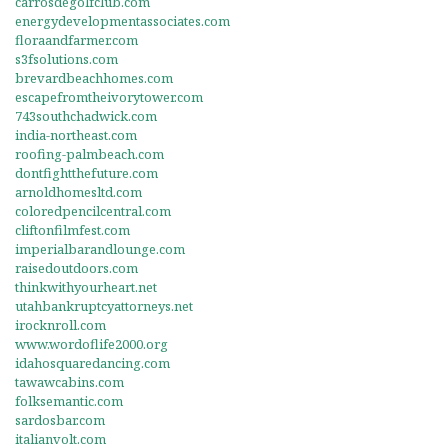
carrosdegolfclub.com
energydevelopmentassociates.com
floraandfarmer.com
s3fsolutions.com
brevardbeachhomes.com
escapefromtheivorytower.com
743southchadwick.com
india-northeast.com
roofing-palmbeach.com
dontfightthefuture.com
arnoldhomesltd.com
coloredpencilcentral.com
cliftonfilmfest.com
imperialbarandlounge.com
raisedoutdoors.com
thinkwithyourheart.net
utahbankruptcyattorneys.net
irocknroll.com
www.wordoflife2000.org
idahosquaredancing.com
tawawcabins.com
folksemantic.com
sardosbar.com
italianvolt.com