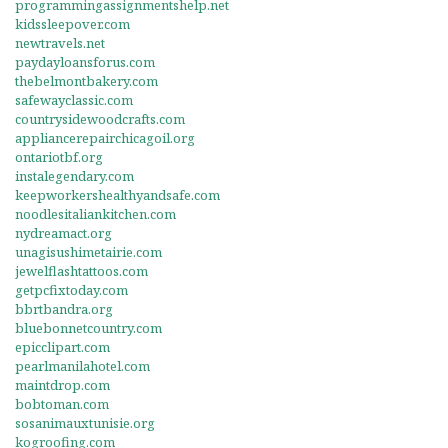
programmingassignmentshelp.net
kidssleepover.com
newtravels.net
paydayloansforus.com
thebelmontbakery.com
safewayclassic.com
countrysidewoodcrafts.com
appliancerepairchicagoil.org
ontariotbf.org
instalegendary.com
keepworkershealthyandsafe.com
noodlesitaliankitchen.com
nydreamact.org
unagisushimetairie.com
jewelflashtattoos.com
getpcfixtoday.com
bbrtbandra.org
bluebonnetcountry.com
epicclipart.com
pearlmanilahotel.com
maintdrop.com
bobtoman.com
sosanimauxtunisie.org
kogroofing.com