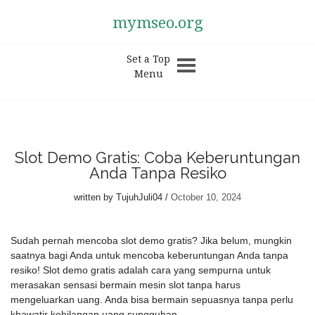
mymseo.org
Set a Top
Menu
Slot Demo Gratis: Coba Keberuntungan
Anda Tanpa Resiko
written by
TujuhJuli04
October 10, 2024
Sudah pernah mencoba slot demo gratis? Jika belum, mungkin
saatnya bagi Anda untuk mencoba keberuntungan Anda tanpa
resiko! Slot demo gratis adalah cara yang sempurna untuk
merasakan sensasi bermain mesin slot tanpa harus
mengeluarkan uang. Anda bisa bermain sepuasnya tanpa perlu
khawatir kehilangan uang sungguhan.