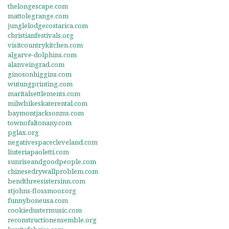
thelongescape.com
mattolegrange.com
junglelodgecostarica.com
christianfestivals.org
visitcountrykitchen.com
algarve-dolphins.com
alanveingrad.com
ginosonhiggins.com
wutungprinting.com
maritalsettlements.com
milwbikeskaterental.com
baymontjacksonms.com
townofaltonany.com
pglax.org
negativespacecleveland.com
liuteriapaoletti.com
sunriseandgoodpeople.com
chinesedrywallproblem.com
bendthreesistersinn.com
stjohns-flossmoor.org
funnyboneusa.com
cookiedustermusic.com
reconstructionensemble.org