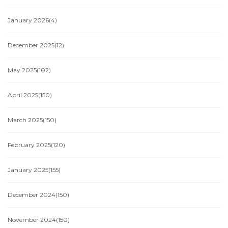
January 2026
(4)
December 2025
(12)
May 2025
(102)
April 2025
(150)
March 2025
(150)
February 2025
(120)
January 2025
(155)
December 2024
(150)
November 2024
(150)