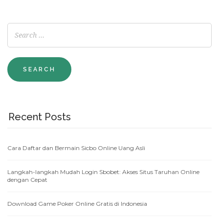
Recent Posts
Cara Daftar dan Bermain Sicbo Online Uang Asli
Langkah-langkah Mudah Login Sbobet: Akses Situs Taruhan Online
dengan Cepat
Download Game Poker Online Gratis di Indonesia