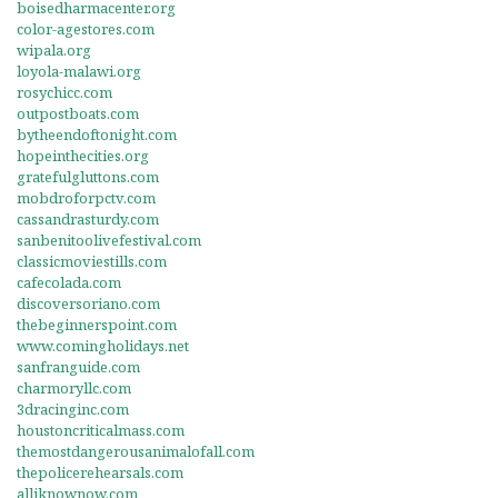
boisedharmacenter.org
color-agestores.com
wipala.org
loyola-malawi.org
rosychicc.com
outpostboats.com
bytheendoftonight.com
hopeinthecities.org
gratefulgluttons.com
mobdroforpctv.com
cassandrasturdy.com
sanbenitoolivefestival.com
classicmoviestills.com
cafecolada.com
discoversoriano.com
thebeginnerspoint.com
www.comingholidays.net
sanfranguide.com
charmoryllc.com
3dracinginc.com
houstoncriticalmass.com
themostdangerousanimalofall.com
thepolicerehearsals.com
alliknownow.com