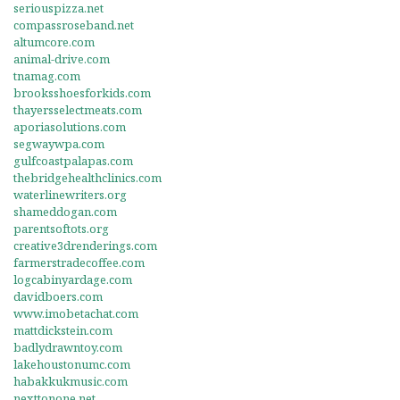
seriouspizza.net
compassroseband.net
altumcore.com
animal-drive.com
tnamag.com
brooksshoesforkids.com
thayersselectmeats.com
aporiasolutions.com
segwaywpa.com
gulfcoastpalapas.com
thebridgehealthclinics.com
waterlinewriters.org
shameddogan.com
parentsoftots.org
creative3drenderings.com
farmerstradecoffee.com
logcabinyardage.com
davidboers.com
www.imobetachat.com
mattdickstein.com
badlydrawntoy.com
lakehoustonumc.com
habakkukmusic.com
nexttonone.net