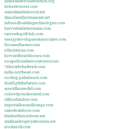
ladiesunderconstruction.org
bebeslectores.com
australiantimberoil.net
dinosfamilyrestaurant.net
infraredbuildingtechnologies.com
harvesttablehermann.com
carrosdegolfclub.com
energydevelopmentassociates.com
floraandfarmer.com
s3fsolutions.com
brevardbeachhomes.com
escapefromtheivorytower.com
743southchadwick.com
india-northeast.com
roofing-palmbeach.com
dontfightthefuture.com
arnoldhomesltd.com
coloredpencilcentral.com
cliftonfilmfest.com
imperialbarandlounge.com
raisedoutdoors.com
thinkwithyourheart.net
utahbankruptcyattorneys.net
irocknroll.com