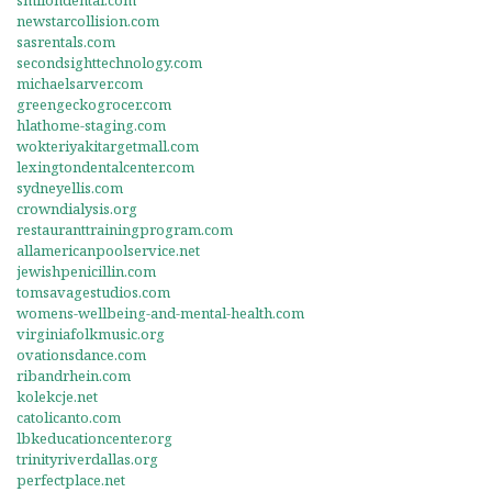
newstarcollision.com
sasrentals.com
secondsighttechnology.com
michaelsarver.com
greengeckogrocer.com
hlathome-staging.com
wokteriyakitargetmall.com
lexingtondentalcenter.com
sydneyellis.com
crowndialysis.org
restauranttrainingprogram.com
allamericanpoolservice.net
jewishpenicillin.com
tomsavagestudios.com
womens-wellbeing-and-mental-health.com
virginiafolkmusic.org
ovationsdance.com
ribandrhein.com
kolekcje.net
catolicanto.com
lbkeducationcenter.org
trinityriverdallas.org
perfectplace.net