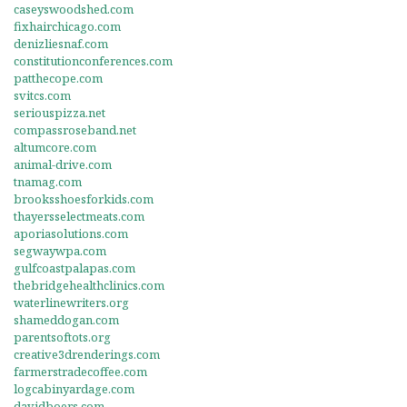
caseyswoodshed.com
fixhairchicago.com
denizliesnaf.com
constitutionconferences.com
patthecope.com
svitcs.com
seriouspizza.net
compassroseband.net
altumcore.com
animal-drive.com
tnamag.com
brooksshoesforkids.com
thayersselectmeats.com
aporiasolutions.com
segwaywpa.com
gulfcoastpalapas.com
thebridgehealthclinics.com
waterlinewriters.org
shameddogan.com
parentsoftots.org
creative3drenderings.com
farmerstradecoffee.com
logcabinyardage.com
davidboers.com