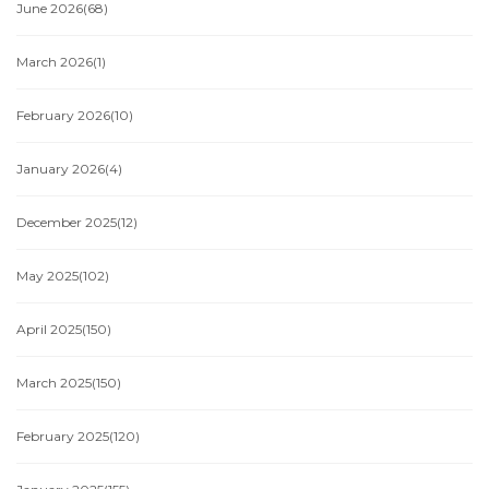
June 2026
(68)
March 2026
(1)
February 2026
(10)
January 2026
(4)
December 2025
(12)
May 2025
(102)
April 2025
(150)
March 2025
(150)
February 2025
(120)