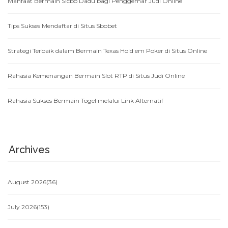
Manfaat Bermain Sicbo Dadu bagi Penggemar Judi Online
Tips Sukses Mendaftar di Situs Sbobet
Strategi Terbaik dalam Bermain Texas Hold em Poker di Situs Online
Rahasia Kemenangan Bermain Slot RTP di Situs Judi Online
Rahasia Sukses Bermain Togel melalui Link Alternatif
Archives
August 2026
(36)
July 2026
(153)