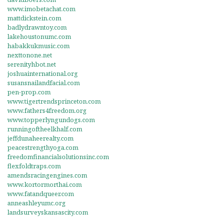
www.imobetachat.com
mattdickstein.com
badlydrawntoy.com
lakehoustonumc.com
habakkukmusic.com
nexttonone.net
serenityhbot.net
joshuainternational.org
susansnailandfacial.com
pen-prop.com
www.tigertrendsprinceton.com
www.fathers4freedom.org
www.topperlyngundogs.com
runningoftheelkhalf.com
jeffdunaheerealty.com
peacestrengthyoga.com
freedomfinancialsolutionsinc.com
flexfoldtraps.com
amendsracingengines.com
www.kortormorthai.com
www.fatandqueer.com
anneashleyumc.org
landsurveyskansascity.com