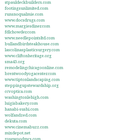
stpauldeckbuilders.com
footingsunlimited.com
runsnoqualmie.com
www.docsdrugs.com
www.margiesdiner.com
fdlchowder.com
www.needlepointsltd.com
bullandbirdsteakhouse.com
lascolinasplasticsurgery.com
www.cliftonheritage.org
sma43.org
remodelingchicagoonline.com
brentwoodyogacenter.com
www.tiptonlandscaping.com
steppingupstewardship.org
ccvoptica.com
washingtonlehigh.com
luigisbakery.com
hanabi-sushi.com
wolfandzed.com
dekuta.com
www.cinemabuzz.com
mixdepot.net
rosewoodmcs.com