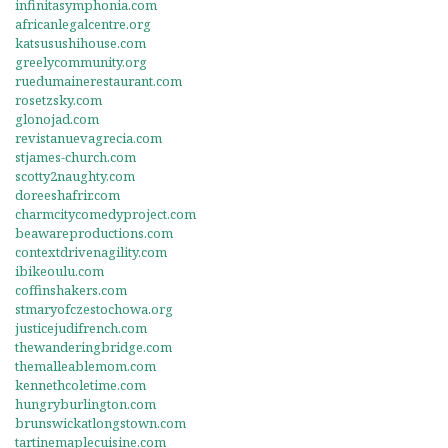
infinitasymphonia.com
africanlegalcentre.org
katsusushihouse.com
greelycommunity.org
ruedumainerestaurant.com
rosetzsky.com
glonojad.com
revistanuevagrecia.com
stjames-church.com
scotty2naughty.com
doreeshafrir.com
charmcitycomedyproject.com
beawareproductions.com
contextdrivenagility.com
ibikeoulu.com
coffinshakers.com
stmaryofczestochowa.org
justicejudifrench.com
thewanderingbridge.com
themalleablemom.com
kennethcoletime.com
hungryburlington.com
brunswickatlongstown.com
tartinemaplecuisine.com