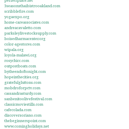
perfectplace.net
3seasonsthaibistrooakland.com
scribblefire.com
yogaexpo.org
home-careassociates.com
andreacavaletto.com
parksleylivestocksupply.com
boisedharmacenter.org
color-agestores.com
wipala.org
loyola-malawi.org
rosychicc.com
outpostboats.com
bytheendoftonight.com
hopeinthecities.org
gratefulgluttons.com
mobdroforpctv.com
cassandrasturdy.com
sanbenitoolivefestival.com
classicmoviestills.com
cafecolada.com
discoversoriano.com
thebeginnerspoint.com
www.comingholidays.net