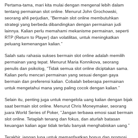
Pertama-tama, mari kita mulai dengan mengenal lebih dalam
tentang permainan slot online. Menurut John Grochowski,
seorang ahli perjudian, “Bermain slot online membutuhkan
strategi yang berbeda dibandingkan dengan permainan judi
lainnya. Kalian perlu memahami mekanisme permainan, seperti
RTP (Return to Player) dan volatilitas, untuk meningkatkan
peluang kemenangan kalian.”
Salah satu rahasia sukses bermain slot online adalah memilih
permainan yang tepat. Menurut Maria Konnikova, seorang
penulis dan psikolog, “Tidak semua slot online diciptakan sama.
Kalian perlu mencari permainan yang sesuai dengan gaya
bermain dan preferensi kalian. Cobalah beberapa permainan
untuk mengetahui mana yang paling cocok dengan kalian.”
Selain itu, penting juga untuk mengelola uang kalian dengan bijak
saat bermain slot online. Menurut Chris Moneymaker, seorang
juara World Series of Poker, “Jangan terbawa emosi saat bermain
slot online. Tetaplah tenang dan fokus, dan aturlah batasan
keuangan kalian agar tidak terlalu banyak menghabiskan uang.”
Terakhir, jangan lupa untuk memanfaatkan bonus dan promosi