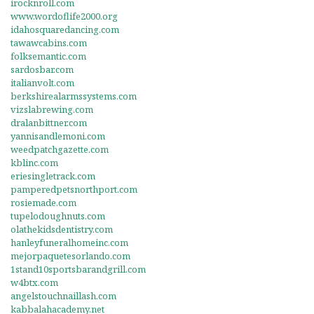
irocknroll.com
www.wordoflife2000.org
idahosquaredancing.com
tawawcabins.com
folksemantic.com
sardosbar.com
italianvolt.com
berkshirealarmssystems.com
vizslabrewing.com
dralanbittner.com
yannisandlemoni.com
weedpatchgazette.com
kblinc.com
eriesingletrack.com
pamperedpetsnorthport.com
rosiemade.com
tupelodoughnuts.com
olathekidsdentistry.com
hanleyfuneralhomeinc.com
mejorpaquetesorlando.com
1stand10sportsbarandgrill.com
w4btx.com
angelstouchnaillash.com
kabbalahacademy.net