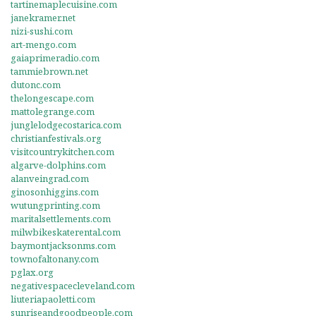
tartinemaplecuisine.com
janekramer.net
nizi-sushi.com
art-mengo.com
gaiaprimeradio.com
tammiebrown.net
dutonc.com
thelongescape.com
mattolegrange.com
junglelodgecostarica.com
christianfestivals.org
visitcountrykitchen.com
algarve-dolphins.com
alanveingrad.com
ginosonhiggins.com
wutungprinting.com
maritalsettlements.com
milwbikeskaterental.com
baymontjacksonms.com
townofaltonany.com
pglax.org
negativespacecleveland.com
liuteriapaoletti.com
sunriseandgoodpeople.com