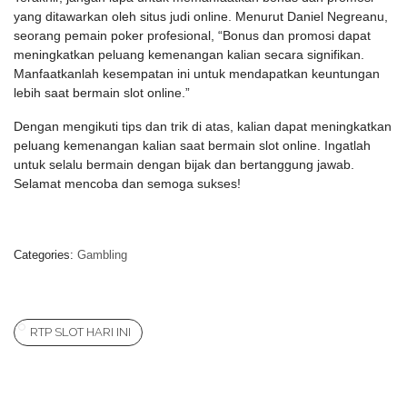
yang ditawarkan oleh situs judi online. Menurut Daniel Negreanu,
seorang pemain poker profesional, “Bonus dan promosi dapat
meningkatkan peluang kemenangan kalian secara signifikan.
Manfaatkanlah kesempatan ini untuk mendapatkan keuntungan
lebih saat bermain slot online.”
Dengan mengikuti tips dan trik di atas, kalian dapat meningkatkan
peluang kemenangan kalian saat bermain slot online. Ingatlah
untuk selalu bermain dengan bijak dan bertanggung jawab.
Selamat mencoba dan semoga sukses!
Categories:
Gambling
RTP SLOT HARI INI