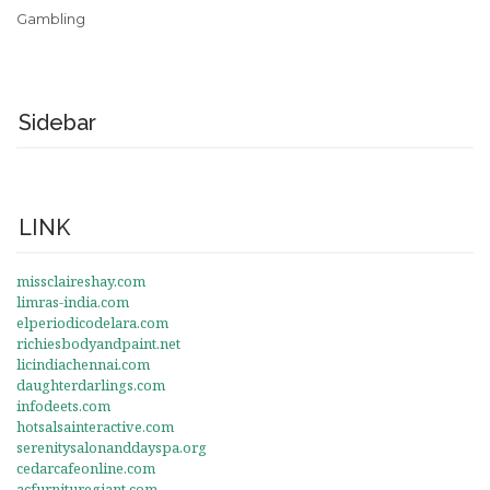
Gambling
Sidebar
LINK
missclaireshay.com
limras-india.com
elperiodicodelara.com
richiesbodyandpaint.net
licindiachennai.com
daughterdarlings.com
infodeets.com
hotsalsainteractive.com
serenitysalonanddayspa.org
cedarcafeonline.com
acfurnituregiant.com