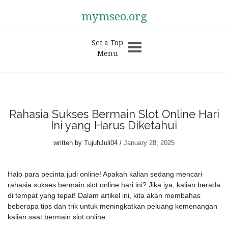
mymseo.org
Set a Top
Menu
Rahasia Sukses Bermain Slot Online Hari
Ini yang Harus Diketahui
written by
TujuhJuli04
January 28, 2025
Halo para pecinta judi online! Apakah kalian sedang mencari
rahasia sukses bermain slot online hari ini? Jika iya, kalian berada
di tempat yang tepat! Dalam artikel ini, kita akan membahas
beberapa tips dan trik untuk meningkatkan peluang kemenangan
kalian saat bermain slot online.