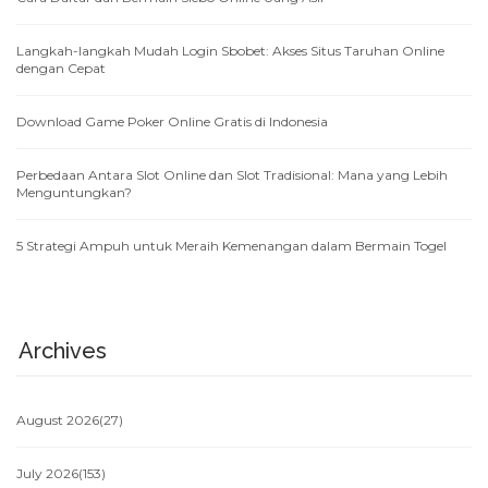
Langkah-langkah Mudah Login Sbobet: Akses Situs Taruhan Online
dengan Cepat
Download Game Poker Online Gratis di Indonesia
Perbedaan Antara Slot Online dan Slot Tradisional: Mana yang Lebih
Menguntungkan?
5 Strategi Ampuh untuk Meraih Kemenangan dalam Bermain Togel
Archives
August 2026
(27)
July 2026
(153)