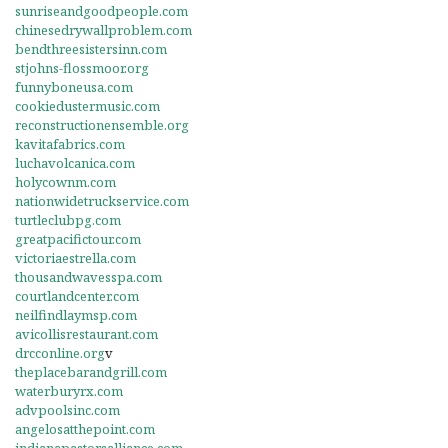
sunriseandgoodpeople.com
chinesedrywallproblem.com
bendthreesistersinn.com
stjohns-flossmoor.org
funnyboneusa.com
cookiedustermusic.com
reconstructionensemble.org
kavitafabrics.com
luchavolcanica.com
holycownm.com
nationwidetruckservice.com
turtleclubpg.com
greatpacifictour.com
victoriaestrella.com
thousandwavesspa.com
courtlandcenter.com
neilfindlaymsp.com
avicollisrestaurant.com
drcconline.org
v
theplacebarandgrill.com
waterburyrx.com
advpoolsinc.com
angelosatthepoint.com
indianapastorsalliance.com