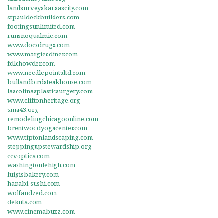
landsurveyskansascity.com
stpauldeckbuilders.com
footingsunlimited.com
runsnoqualmie.com
www.docsdrugs.com
www.margiesdiner.com
fdlchowder.com
www.needlepointsltd.com
bullandbirdsteakhouse.com
lascolinasplasticsurgery.com
www.cliftonheritage.org
sma43.org
remodelingchicagoonline.com
brentwoodyogacenter.com
www.tiptonlandscaping.com
steppingupstewardship.org
ccvoptica.com
washingtonlehigh.com
luigisbakery.com
hanabi-sushi.com
wolfandzed.com
dekuta.com
www.cinemabuzz.com