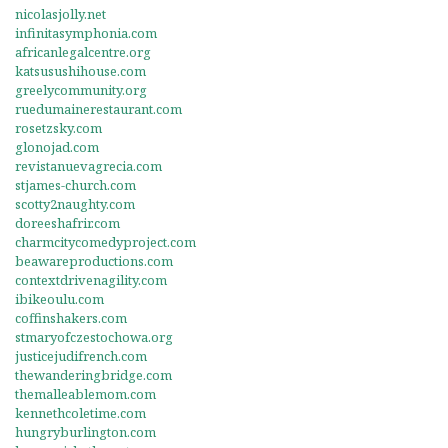
nicolasjolly.net
infinitasymphonia.com
africanlegalcentre.org
katsusushihouse.com
greelycommunity.org
ruedumainerestaurant.com
rosetzsky.com
glonojad.com
revistanuevagrecia.com
stjames-church.com
scotty2naughty.com
doreeshafrir.com
charmcitycomedyproject.com
beawareproductions.com
contextdrivenagility.com
ibikeoulu.com
coffinshakers.com
stmaryofczestochowa.org
justicejudifrench.com
thewanderingbridge.com
themalleablemom.com
kennethcoletime.com
hungryburlington.com