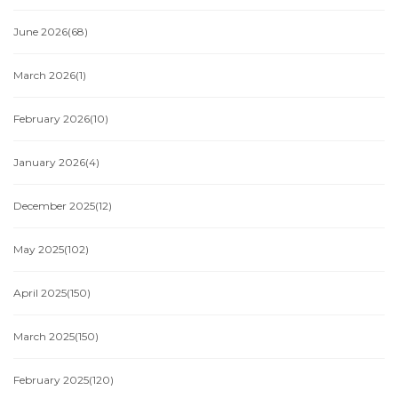
June 2026
(68)
March 2026
(1)
February 2026
(10)
January 2026
(4)
December 2025
(12)
May 2025
(102)
April 2025
(150)
March 2025
(150)
February 2025
(120)