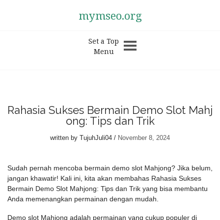
mymseo.org
Set a Top
Menu
Rahasia Sukses Bermain Demo Slot Mahj
ong: Tips dan Trik
written by
TujuhJuli04
November 8, 2024
Sudah pernah mencoba bermain demo slot Mahjong? Jika belum,
jangan khawatir! Kali ini, kita akan membahas Rahasia Sukses
Bermain Demo Slot Mahjong: Tips dan Trik yang bisa membantu
Anda memenangkan permainan dengan mudah.
Demo slot Mahjong adalah permainan yang cukup populer di