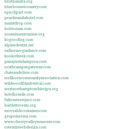
bbrtbandra.org
bluebonnetcountry.com
epicclipart.com
pearlmanilahotel.com
maintdrop.com
bobtoman.com
sosanimauxtunisie.org
kogroofing.com
alpinedentist.net
radioenergiadance.com
kookotheek.com
panayiotislamprou.com
southcampusgateway.com
chateaudelisse.com
wellborncommunityassociation.com
wildwoodfilmfestival.com
westnorthamptonshirejpu.org
hotelbrasile.com
fultonstreetjazz.com
bartlettevents.org
moveablecontainer.com
grupolareina.com
www.cherryvalleymuseum.com
cotentinwebdesign.com