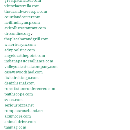
greatpacifictour.com
victoriaestrella.com
thousandwavesspa.com
courtlandcenter.com
neilfindlaymsp.com
avicollisrestaurant.com
drcconline.org
v
theplacebarandgrill.com
waterburyrx.com
advpoolsinc.com
angelosatthepoint.com
indianapastorsalliance.com
valleyoakssteakcompany.com
caseyswoodshed.com
fixhairchicago.com
denizliesnaf.com
constitutionconferences.com
patthecope.com
svitcs.com
seriouspizza.net
compassroseband.net
altumcore.com
animal-drive.com
tnamag.com