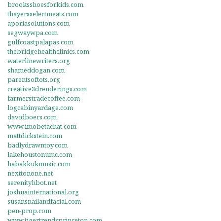
brooksshoesforkids.com
thayersselectmeats.com
aporiasolutions.com
segwaywpa.com
gulfcoastpalapas.com
thebridgehealthclinics.com
waterlinewriters.org
shameddogan.com
parentsoftots.org
creative3drenderings.com
farmerstradecoffee.com
logcabinyardage.com
davidboers.com
www.imobetachat.com
mattdickstein.com
badlydrawntoy.com
lakehoustonumc.com
habakkukmusic.com
nexttonone.net
serenityhbot.net
joshuainternational.org
susansnailandfacial.com
pen-prop.com
www.tigertrendsprinceton.com