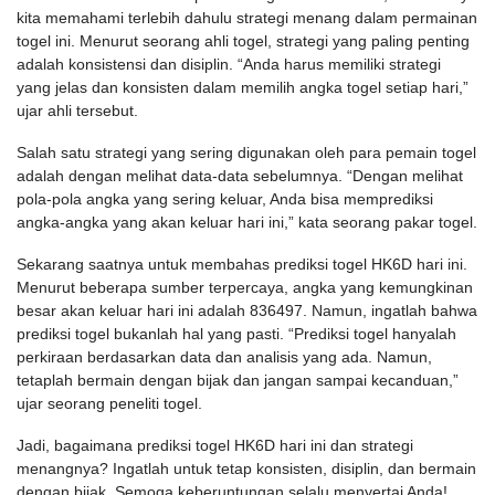
kita memahami terlebih dahulu strategi menang dalam permainan
togel ini. Menurut seorang ahli togel, strategi yang paling penting
adalah konsistensi dan disiplin. “Anda harus memiliki strategi
yang jelas dan konsisten dalam memilih angka togel setiap hari,”
ujar ahli tersebut.
Salah satu strategi yang sering digunakan oleh para pemain togel
adalah dengan melihat data-data sebelumnya. “Dengan melihat
pola-pola angka yang sering keluar, Anda bisa memprediksi
angka-angka yang akan keluar hari ini,” kata seorang pakar togel.
Sekarang saatnya untuk membahas prediksi togel HK6D hari ini.
Menurut beberapa sumber terpercaya, angka yang kemungkinan
besar akan keluar hari ini adalah 836497. Namun, ingatlah bahwa
prediksi togel bukanlah hal yang pasti. “Prediksi togel hanyalah
perkiraan berdasarkan data dan analisis yang ada. Namun,
tetaplah bermain dengan bijak dan jangan sampai kecanduan,”
ujar seorang peneliti togel.
Jadi, bagaimana prediksi togel HK6D hari ini dan strategi
menangnya? Ingatlah untuk tetap konsisten, disiplin, dan bermain
dengan bijak. Semoga keberuntungan selalu menyertai Anda!