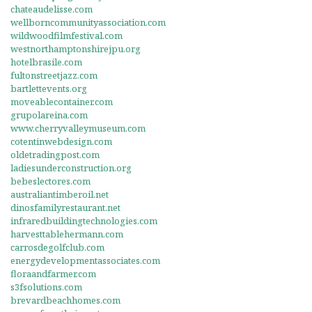
chateaudelisse.com
wellborncommunityassociation.com
wildwoodfilmfestival.com
westnorthamptonshirejpu.org
hotelbrasile.com
fultonstreetjazz.com
bartlettevents.org
moveablecontainer.com
grupolareina.com
www.cherryvalleymuseum.com
cotentinwebdesign.com
oldetradingpost.com
ladiesunderconstruction.org
bebeslectores.com
australiantimberoil.net
dinosfamilyrestaurant.net
infraredbuildingtechnologies.com
harvesttablehermann.com
carrosdegolfclub.com
energydevelopmentassociates.com
floraandfarmer.com
s3fsolutions.com
brevardbeachhomes.com