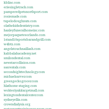
kblinc.com
eriesingletrack.com
pamperedpetsnorthport.com
rosiemade.com
tupelodoughnuts.com
olathekidsdentistry.com
hanleyfuneralhomeinc.com
mejorpaquetesorlando.com
1stand10sportsbarandgrill.com
w4btx.com
angelstouchnaillash.com
kabbalahacademy.net
smilondental.com
newstarcollision.com
sasrentals.com
secondsighttechnology.com
michaelsarver.com
greengeckogrocer.com
hlathome-staging.com
wokteriyakitargetmall.com
lexingtondentalcenter.com
sydneyellis.com
crowndialysis.org
restauranttrainingprogram.com