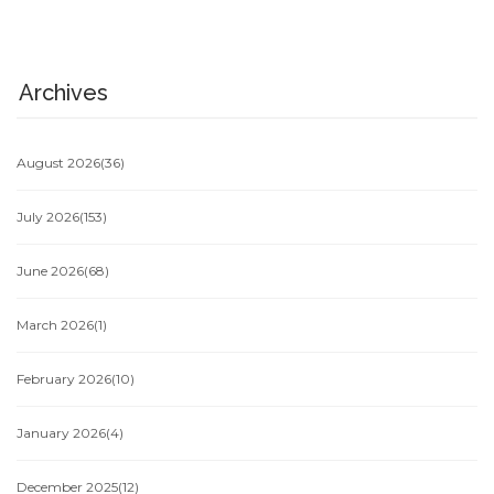
Archives
August 2026
(36)
July 2026
(153)
June 2026
(68)
March 2026
(1)
February 2026
(10)
January 2026
(4)
December 2025
(12)