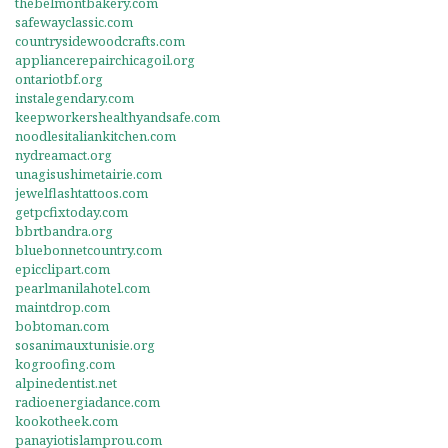
thebelmontbakery.com
safewayclassic.com
countrysidewoodcrafts.com
appliancerepairchicagoil.org
ontariotbf.org
instalegendary.com
keepworkershealthyandsafe.com
noodlesitaliankitchen.com
nydreamact.org
unagisushimetairie.com
jewelflashtattoos.com
getpcfixtoday.com
bbrtbandra.org
bluebonnetcountry.com
epicclipart.com
pearlmanilahotel.com
maintdrop.com
bobtoman.com
sosanimauxtunisie.org
kogroofing.com
alpinedentist.net
radioenergiadance.com
kookotheek.com
panayiotislamprou.com