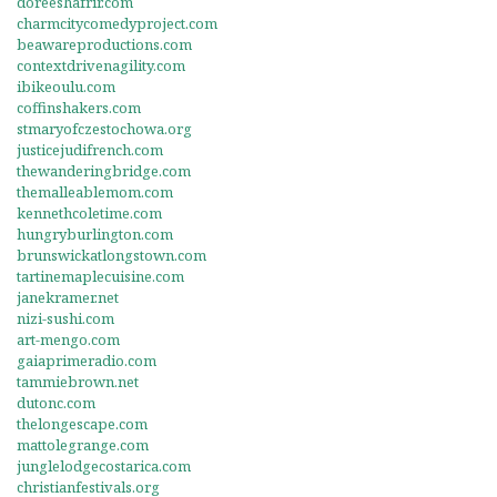
doreeshafrir.com
charmcitycomedyproject.com
beawareproductions.com
contextdrivenagility.com
ibikeoulu.com
coffinshakers.com
stmaryofczestochowa.org
justicejudifrench.com
thewanderingbridge.com
themalleablemom.com
kennethcoletime.com
hungryburlington.com
brunswickatlongstown.com
tartinemaplecuisine.com
janekramer.net
nizi-sushi.com
art-mengo.com
gaiaprimeradio.com
tammiebrown.net
dutonc.com
thelongescape.com
mattolegrange.com
junglelodgecostarica.com
christianfestivals.org