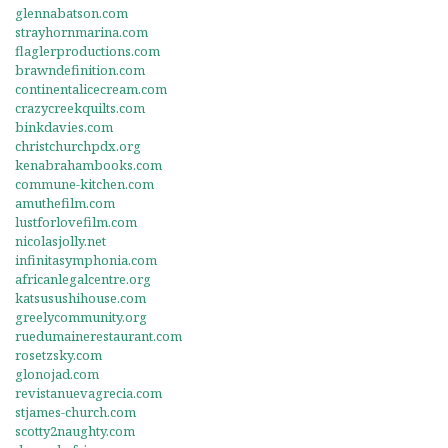
glennabatson.com
strayhornmarina.com
flaglerproductions.com
brawndefinition.com
continentalicecream.com
crazycreekquilts.com
binkdavies.com
christchurchpdx.org
kenabrahambooks.com
commune-kitchen.com
amuthefilm.com
lustforlovefilm.com
nicolasjolly.net
infinitasymphonia.com
africanlegalcentre.org
katsusushihouse.com
greelycommunity.org
ruedumainerestaurant.com
rosetzsky.com
glonojad.com
revistanuevagrecia.com
stjames-church.com
scotty2naughty.com