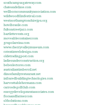
southcampusgateway.com
chateaudelisse.com
wellborncommunityassociation.com
wildwoodfilmfestival.com
westnorthamptonshirejpu.org
hotelbrasile.com
fultonstreetjazz.com
bartlettevents.org
moveablecontainer.com
grupolareina.com
www.cherryvalleymuseum.com
cotentinwebdesign.com
oldetradingpost.com
ladiesunderconstruction.org
bebeslectores.com
australiantimberoil.net
dinosfamilyrestaurant.net
infraredbuildingtechnologies.com
harvesttablehermann.com
carrosdegolfclub.com
energydevelopmentassociates.com
floraandfarmer.com
s3fsolutions.com
brevardbeachhomes.com