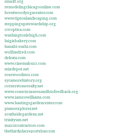
sma43.org
remodelingchicagoonline.com
brentwoodyogacenter.com
www.tiptonlandscaping.com
steppingupstewardship.org
ccvoptica.com
washingtonlehigh.com
luigisbakery.com
hanabi-sushi.com
wolfandzed.com
dekuta.com
www.cinemabuzz.com
mixdepot.net
rosewoodmcs.com
sycamorehistory.org
cornerstonerealty.net
www.consciousnessandbiofeedback.org
www.iamzowilliams.com
www.hastingsgardencenter.com
pianoexplorer.net
southsidegardens.net
trinityum.net
mazzicontractors.com
thethirdplacesportsbar.com