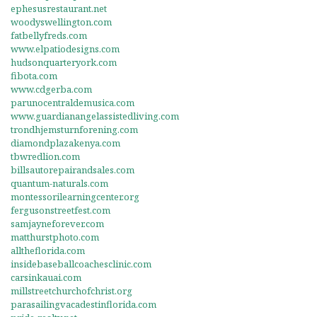
ephesusrestaurant.net
woodyswellington.com
fatbellyfreds.com
www.elpatiodesigns.com
hudsonquarteryork.com
fibota.com
www.cdgerba.com
parunocentraldemusica.com
www.guardianangelassistedliving.com
trondhjemsturnforening.com
diamondplazakenya.com
tbwredlion.com
billsautorepairandsales.com
quantum-naturals.com
montessorilearningcenter.org
fergusonstreetfest.com
samjayneforever.com
matthurstphoto.com
alltheflorida.com
insidebaseballcoachesclinic.com
carsinkauai.com
millstreetchurchofchrist.org
parasailingvacadestinflorida.com