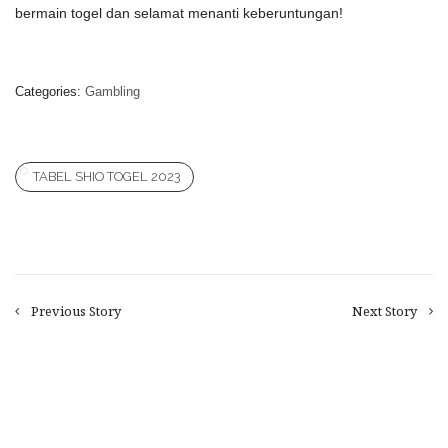
bermain togel dan selamat menanti keberuntungan!
Categories:
Gambling
TABEL SHIO TOGEL 2023
Previous Story
Next Story