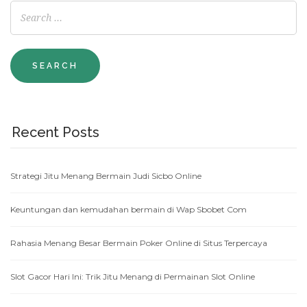
Recent Posts
Strategi Jitu Menang Bermain Judi Sicbo Online
Keuntungan dan kemudahan bermain di Wap Sbobet Com
Rahasia Menang Besar Bermain Poker Online di Situs Terpercaya
Slot Gacor Hari Ini: Trik Jitu Menang di Permainan Slot Online