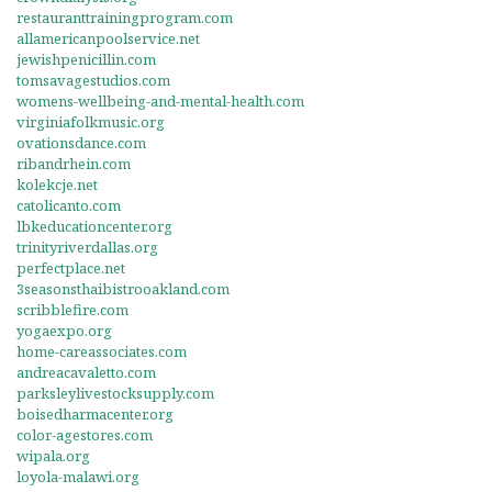
restauranttrainingprogram.com
allamericanpoolservice.net
jewishpenicillin.com
tomsavagestudios.com
womens-wellbeing-and-mental-health.com
virginiafolkmusic.org
ovationsdance.com
ribandrhein.com
kolekcje.net
catolicanto.com
lbkeducationcenter.org
trinityriverdallas.org
perfectplace.net
3seasonsthaibistrooakland.com
scribblefire.com
yogaexpo.org
home-careassociates.com
andreacavaletto.com
parksleylivestocksupply.com
boisedharmacenter.org
color-agestores.com
wipala.org
loyola-malawi.org