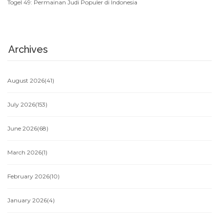
Togel 49: Permainan Judi Populer di Indonesia
Archives
August 2026
(41)
July 2026
(153)
June 2026
(68)
March 2026
(1)
February 2026
(10)
January 2026
(4)