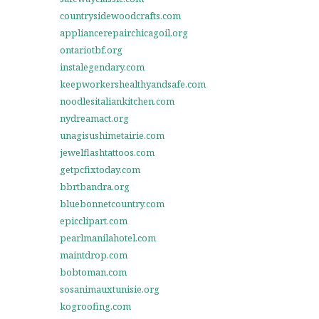
countrysidewoodcrafts.com
appliancerepairchicagoil.org
ontariotbf.org
instalegendary.com
keepworkershealthyandsafe.com
noodlesitaliankitchen.com
nydreamact.org
unagisushimetairie.com
jewelflashtattoos.com
getpcfixtoday.com
bbrtbandra.org
bluebonnetcountry.com
epicclipart.com
pearlmanilahotel.com
maintdrop.com
bobtoman.com
sosanimauxtunisie.org
kogroofing.com