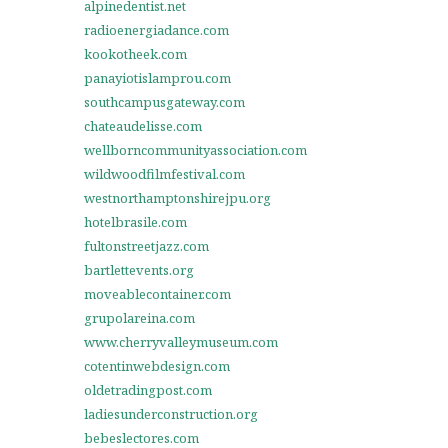
alpinedentist.net
radioenergiadance.com
kookotheek.com
panayiotislamprou.com
southcampusgateway.com
chateaudelisse.com
wellborncommunityassociation.com
wildwoodfilmfestival.com
westnorthamptonshirejpu.org
hotelbrasile.com
fultonstreetjazz.com
bartlettevents.org
moveablecontainer.com
grupolareina.com
www.cherryvalleymuseum.com
cotentinwebdesign.com
oldetradingpost.com
ladiesunderconstruction.org
bebeslectores.com