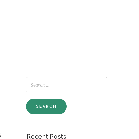
g
Recent Posts