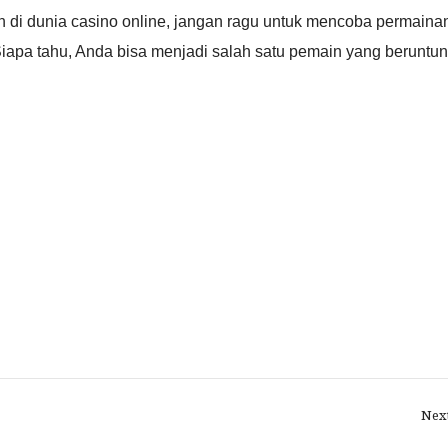
n di dunia casino online, jangan ragu untuk mencoba permaina
. Siapa tahu, Anda bisa menjadi salah satu pemain yang beruntu
Next