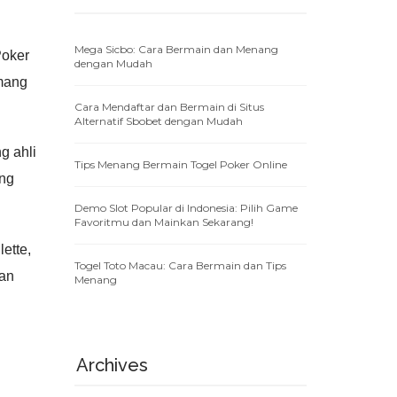
Mega Sicbo: Cara Bermain dan Menang
Poker
dengan Mudah
emang
Cara Mendaftar dan Bermain di Situs
Alternatif Sbobet dengan Mudah
g ahli
Tips Menang Bermain Togel Poker Online
ang
Demo Slot Popular di Indonesia: Pilih Game
Favoritmu dan Mainkan Sekarang!
lette,
Togel Toto Macau: Cara Bermain dan Tips
gan
Menang
Archives