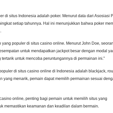
r di situs Indonesia adalah poker. Menurut data dari Asosiasi 
eningkat setiap tahunnya. Hal ini menunjukkan bahwa poker m
.
n yang populer di situs casino online. Menurut John Doe, seoran
 kesempatan untuk mendapatkan jackpot besar dengan modal y
ng tertarik untuk mencoba peruntungannya di permainan ini.”
opuler di situs casino online di Indonesia adalah blackjack, rou
an yang menarik, pemain dapat memilih permainan sesuai den
asino online, penting bagi pemain untuk memilih situs yang
 untuk memastikan keamanan dan keadilan dalam bermain.