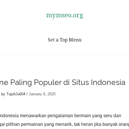
mymseo.org
Set a Top Menu
e Paling Populer di Situs Indonesia
n by
TujuhJuli04
January 8, 2025
us Indonesia menawarkan pengalaman bermain yang seru dan
i pilihan permainan yang menarik, tak heran jika banyak oran