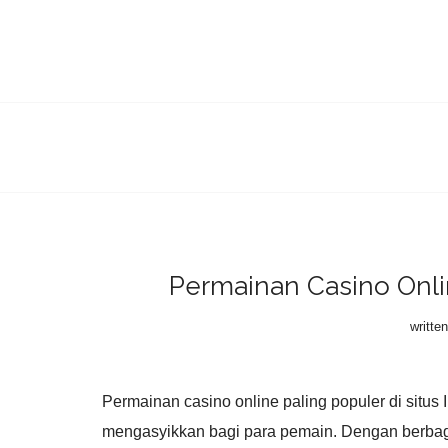
Permainan Casino Onlin
writte
Permainan casino online paling populer di sit
mengasyikkan bagi para pemain. Dengan berbaga