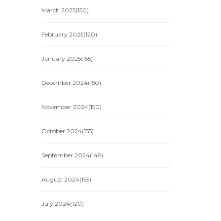
March 2025
(150)
February 2025
(120)
January 2025
(155)
December 2024
(150)
November 2024
(150)
October 2024
(155)
September 2024
(149)
August 2024
(155)
July 2024
(120)