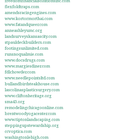
freedomfinancialsolutionsinc.com
flexfoldtraps.com
amendsracingengines.com
www.kortormorthai.com
www.fatandqueer.com
anneashleyumc.org
landsurveyskansascity.com
stpauldeckbuilders.com
footingsunlimited.com
runsnoqualmie.com
www.docsdrugs.com
www.margiesdiner.com
fdlchowder.com
www.needlepointsltd.com
bullandbirdsteakhouse.com
lascolinasplasticsurgery.com
www.cliftonheritage.org
sma43.org
remodelingchicagoonline.com
brentwoodyogacenter.com
www.tiptonlandscaping.com
steppingupstewardship.org
ccvoptica.com
washingtonlehigh.com