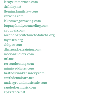
leroyzimmerman.com
drfinley.net
flemingfamilylaw.com
rnrwine.com
lakeoswegorowing.com
fuquayfamilycounseling.com
agouveia.com
secondbaptistchurchofolathe.org
mymseo.org
chhpac.com
dharmadogtraining.com
motionaudiotx.com
rttl.me
rescomheating.com
mimiweddings.com
besthostinnkansascity.com
smithdentalcare.net
undergroundmusiccafe.com
samhubermusic.com
apexfence.net