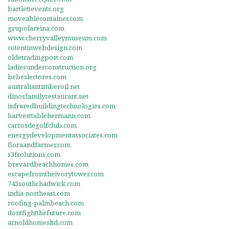
bartlettevents.org
moveablecontainer.com
grupolareina.com
www.cherryvalleymuseum.com
cotentinwebdesign.com
oldetradingpost.com
ladiesunderconstruction.org
bebeslectores.com
australiantimberoil.net
dinosfamilyrestaurant.net
infraredbuildingtechnologies.com
harvesttablehermann.com
carrosdegolfclub.com
energydevelopmentassociates.com
floraandfarmer.com
s3fsolutions.com
brevardbeachhomes.com
escapefromtheivorytower.com
743southchadwick.com
india-northeast.com
roofing-palmbeach.com
dontfightthefuture.com
arnoldhomesltd.com