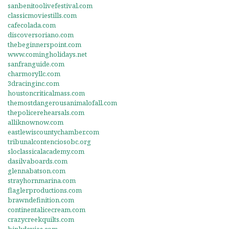
sanbenitoolivefestival.com
classicmoviestills.com
cafecolada.com
discoversoriano.com
thebeginnerspoint.com
www.comingholidays.net
sanfranguide.com
charmoryllc.com
3dracinginc.com
houstoncriticalmass.com
themostdangerousanimalofall.com
thepolicerehearsals.com
alliknownow.com
eastlewiscountychamber.com
tribunalcontenciosobc.org
sloclassicalacademy.com
dasilvaboards.com
glennabatson.com
strayhornmarina.com
flaglerproductions.com
brawndefinition.com
continentalicecream.com
crazycreekquilts.com