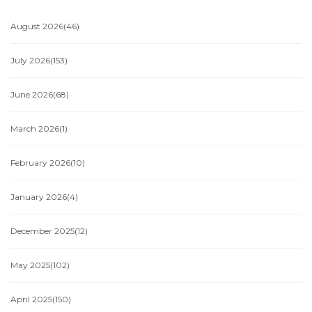
August 2026
(46)
July 2026
(153)
June 2026
(68)
March 2026
(1)
February 2026
(10)
January 2026
(4)
December 2025
(12)
May 2025
(102)
April 2025
(150)