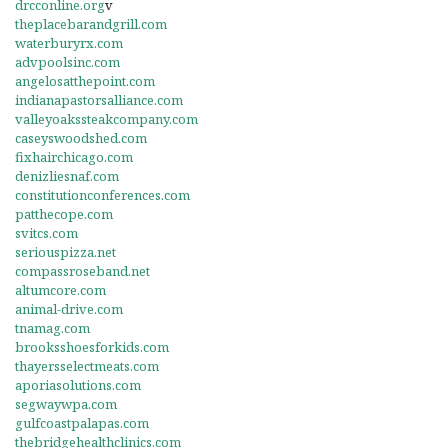
drcconline.org
v
theplacebarandgrill.com
waterburyrx.com
advpoolsinc.com
angelosatthepoint.com
indianapastorsalliance.com
valleyoakssteakcompany.com
caseyswoodshed.com
fixhairchicago.com
denizliesnaf.com
constitutionconferences.com
patthecope.com
svitcs.com
seriouspizza.net
compassroseband.net
altumcore.com
animal-drive.com
tnamag.com
brooksshoesforkids.com
thayersselectmeats.com
aporiasolutions.com
segwaywpa.com
gulfcoastpalapas.com
thebridgehealthclinics.com