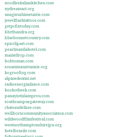
noodlesitaliankitchen.com
nydreamact.org
unagisushimetairie.com
jewelflashtattoos.com
getpcfixtoday.com
bbrtbandra.org
bluebonnetcountry.com
epicclipart.com
pearlmanilahotel.com
maintdrop.com
bobtoman.com
sosanimauxtunisie.org
kogroofing.com
alpinedentist.net
radioenergiadance.com
kookotheek.com
panayiotislamprou.com
southcampusgateway.com
chateaudelisse.com
wellborncommunityassociation.com
wildwoodfilmfestival.com
westnorthamptonshirejpu.org
hotelbrasile.com
fultonstreetjazz.com