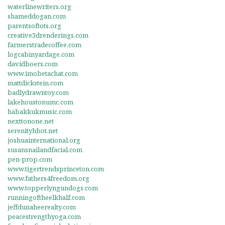
waterlinewriters.org
shameddogan.com
parentsoftots.org
creative3drenderings.com
farmerstradecoffee.com
logcabinyardage.com
davidboers.com
www.imobetachat.com
mattdickstein.com
badlydrawntoy.com
lakehoustonumc.com
habakkukmusic.com
nexttonone.net
serenityhbot.net
joshuainternational.org
susansnailandfacial.com
pen-prop.com
www.tigertrendsprinceton.com
www.fathers4freedom.org
www.topperlyngundogs.com
runningoftheelkhalf.com
jeffdunaheerealty.com
peacestrengthyoga.com