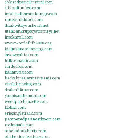
coloredpencilcentral.com
cliftonfilmfest.com
imperialbarandlounge.com
raisedoutdoors.com
thinkwithyourheart.net
utahbankruptcyattorneys.net
irocknroll.com
www.wordoflife2000.org
idahosquaredancing.com
tawawcabins.com
folksemantic.com
sardosbar.com
italianvolt.com
berkshirealarmssystems.com
vizslabrewing.com
dralanbittner.com
yannisandlemoni.com
weedpatchgazette.com
kblinc.com
eriesingletrack.com
pamperedpetsnorthport.com
rosiemade.com
tupelodoughnuts.com
olathekidsdentistry.com