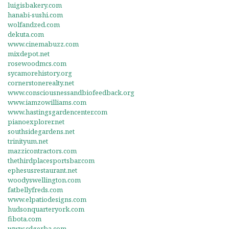
luigisbakery.com
hanabi-sushi.com
wolfandzed.com
dekuta.com
www.cinemabuzz.com
mixdepot.net
rosewoodmcs.com
sycamorehistory.org
cornerstonerealty.net
www.consciousnessandbiofeedback.org
www.iamzowilliams.com
www.hastingsgardencenter.com
pianoexplorer.net
southsidegardens.net
trinityum.net
mazzicontractors.com
thethirdplacesportsbar.com
ephesusrestaurant.net
woodyswellington.com
fatbellyfreds.com
www.elpatiodesigns.com
hudsonquarteryork.com
fibota.com
www.cdgerba.com