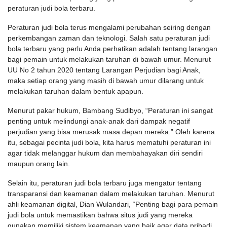
peraturan judi bola terbaru.
Peraturan judi bola terus mengalami perubahan seiring dengan
perkembangan zaman dan teknologi. Salah satu peraturan judi
bola terbaru yang perlu Anda perhatikan adalah tentang larangan
bagi pemain untuk melakukan taruhan di bawah umur. Menurut
UU No 2 tahun 2020 tentang Larangan Perjudian bagi Anak,
maka setiap orang yang masih di bawah umur dilarang untuk
melakukan taruhan dalam bentuk apapun.
Menurut pakar hukum, Bambang Sudibyo, “Peraturan ini sangat
penting untuk melindungi anak-anak dari dampak negatif
perjudian yang bisa merusak masa depan mereka.” Oleh karena
itu, sebagai pecinta judi bola, kita harus mematuhi peraturan ini
agar tidak melanggar hukum dan membahayakan diri sendiri
maupun orang lain.
Selain itu, peraturan judi bola terbaru juga mengatur tentang
transparansi dan keamanan dalam melakukan taruhan. Menurut
ahli keamanan digital, Dian Wulandari, “Penting bagi para pemain
judi bola untuk memastikan bahwa situs judi yang mereka
gunakan memiliki sistem keamanan yang baik agar data pribadi