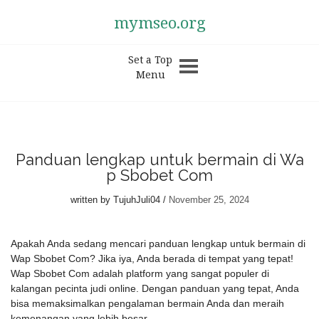
mymseo.org
Set a Top
Menu
Panduan lengkap untuk bermain di Wa
p Sbobet Com
written by
TujuhJuli04
November 25, 2024
Apakah Anda sedang mencari panduan lengkap untuk bermain di
Wap Sbobet Com? Jika iya, Anda berada di tempat yang tepat!
Wap Sbobet Com adalah platform yang sangat populer di
kalangan pecinta judi online. Dengan panduan yang tepat, Anda
bisa memaksimalkan pengalaman bermain Anda dan meraih
kemenangan yang lebih besar.