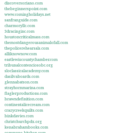
discoversoriano.com
thebeginnerspoint.com
www.comingholidays.net
sanfranguide.com
charmoryllc.com
3dracinginc.com
houstoncriticalmass.com
themostdangerousanimalofall.com
thepolicerehearsals.com
alliknownow.com
eastlewiscountychamber.com
tribunalcontenciosobc.org
sloclassicalacademy.com
dasilvaboards.com
glennabatson.com
strayhornmarina.com
flaglerproductions.com
brawndefinition.com
continentalicecream.com
crazycreekquilts.com
binkdavies.com
christchurchpdx.org
kenabrahambooks.com
commune-kitchen.com