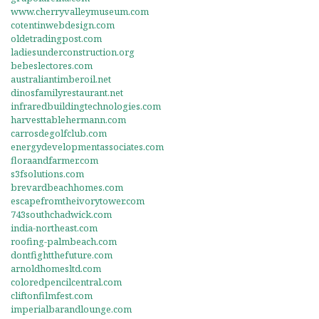
www.cherryvalleymuseum.com
cotentinwebdesign.com
oldetradingpost.com
ladiesunderconstruction.org
bebeslectores.com
australiantimberoil.net
dinosfamilyrestaurant.net
infraredbuildingtechnologies.com
harvesttablehermann.com
carrosdegolfclub.com
energydevelopmentassociates.com
floraandfarmer.com
s3fsolutions.com
brevardbeachhomes.com
escapefromtheivorytower.com
743southchadwick.com
india-northeast.com
roofing-palmbeach.com
dontfightthefuture.com
arnoldhomesltd.com
coloredpencilcentral.com
cliftonfilmfest.com
imperialbarandlounge.com