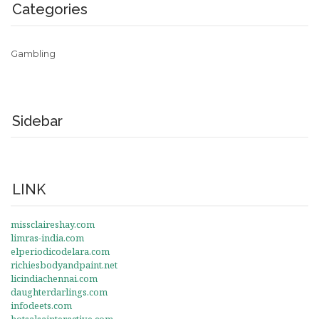
Categories
Gambling
Sidebar
LINK
missclaireshay.com
limras-india.com
elperiodicodelara.com
richiesbodyandpaint.net
licindiachennai.com
daughterdarlings.com
infodeets.com
hotsalsainteractive.com