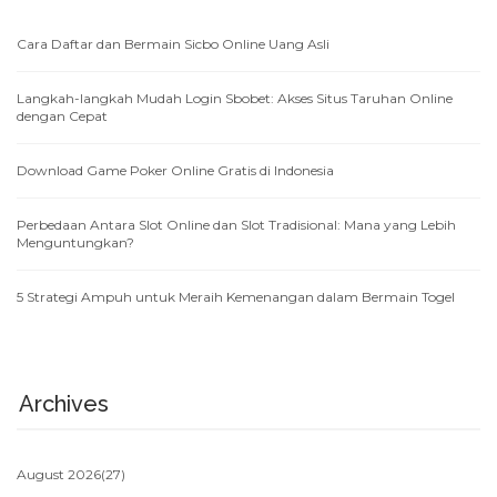
Cara Daftar dan Bermain Sicbo Online Uang Asli
Langkah-langkah Mudah Login Sbobet: Akses Situs Taruhan Online
dengan Cepat
Download Game Poker Online Gratis di Indonesia
Perbedaan Antara Slot Online dan Slot Tradisional: Mana yang Lebih
Menguntungkan?
5 Strategi Ampuh untuk Meraih Kemenangan dalam Bermain Togel
Archives
August 2026
(27)