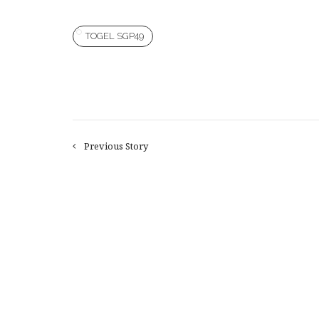
TOGEL SGP49
Previous Story