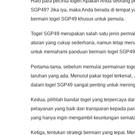
Halo para pecinta togel! Apakah Anda seorang 
SGP49? Jika iya, maka Anda berada di tempat ya
bermain togel SGP49 khusus untuk pemula.
Togel SGP49 merupakan salah satu jenis permain
aturan yang cukup sederhana, namun tetap menan
untuk memahami panduan bermain togel SGP49
Pertama-tama, sebelum memulai permainan togel
taruhan yang ada. Menurut pakar togel terkenal
dalam togel SGP49 sangat penting untuk menin
Kedua, pilihlah bandar togel yang terpercaya d
pelayanan yang baik dan transparan kepada para
yang hanya ingin mengambil keuntungan semata
Ketiga, tentukan strategi bermain yang tepat. Men