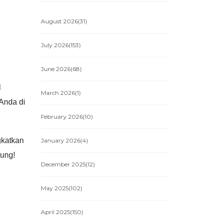
August 2026
(31)
July 2026
(153)
June 2026
(68)
l
March 2026
(1)
Anda di
February 2026
(10)
gkatkan
January 2026
(4)
ung!
December 2025
(12)
May 2025
(102)
April 2025
(150)