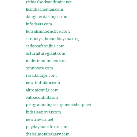
richiesbodyandpaint.net
licindiachennai.com
daughterdarlings.com
infodeets.com
hotsalsainteractive.com
serenitysalonanddayspa.org
cedarcafeonline.com
acfurnituregiant.com
undertenminutes.com
omnivere.com
rasadantips.com
newtimbuktu.com
altronicsmfg.com
eatbaconhill.com
programmingassignmentshelp.net
kidssleepover.com
newtravels.net
paydayloansforus.com
thebelmontbakery.com