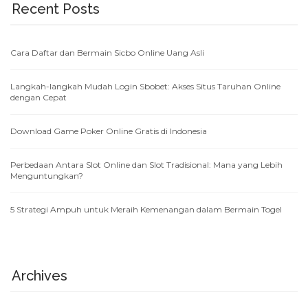
Recent Posts
Cara Daftar dan Bermain Sicbo Online Uang Asli
Langkah-langkah Mudah Login Sbobet: Akses Situs Taruhan Online
dengan Cepat
Download Game Poker Online Gratis di Indonesia
Perbedaan Antara Slot Online dan Slot Tradisional: Mana yang Lebih
Menguntungkan?
5 Strategi Ampuh untuk Meraih Kemenangan dalam Bermain Togel
Archives