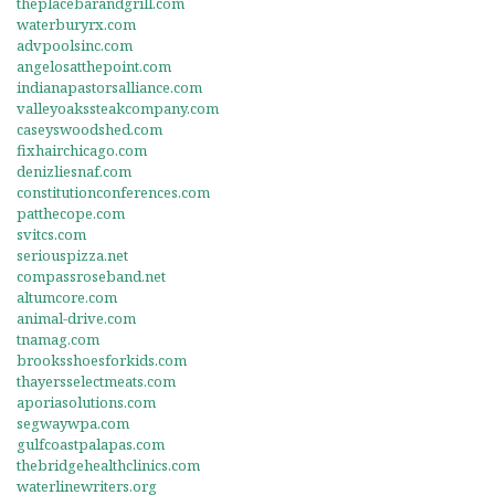
theplacebarandgrill.com
waterburyrx.com
advpoolsinc.com
angelosatthepoint.com
indianapastorsalliance.com
valleyoakssteakcompany.com
caseyswoodshed.com
fixhairchicago.com
denizliesnaf.com
constitutionconferences.com
patthecope.com
svitcs.com
seriouspizza.net
compassroseband.net
altumcore.com
animal-drive.com
tnamag.com
brooksshoesforkids.com
thayersselectmeats.com
aporiasolutions.com
segwaywpa.com
gulfcoastpalapas.com
thebridgehealthclinics.com
waterlinewriters.org