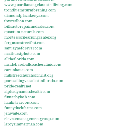
www.guardianangelassistedliving.com
trondhjemsturnforening.com
diamondplazakenya.com
tbwredlion.com
billsautorepairandsales.com
quantum-naturals.com
montessorilearningcenter.org
fergusonstreetfest.com
samjayneforever.com
matthurstphoto.com
alltheflorida.com
insidebaseballcoachesclinic.com
carsinkauai.com
millstreetchurchofchrist.org
parasailingvacadestinflorida.com
pride-realty.net
alphadynamicshealth.com
flutterbylash.com
hanlintearoom.com
funnyduckfarms.com
jenwaite.com
elevatemanagementgroup.com
leroyzimmerman.com