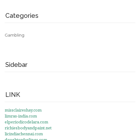
Categories
Gambling
Sidebar
LINK
missclaireshay.com
limras-india.com
elperiodicodelara.com
richiesbodyandpaint.net
licindiachennai.com
daughterdarlings.com