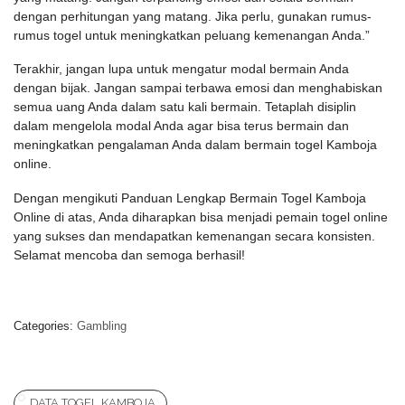
dengan perhitungan yang matang. Jika perlu, gunakan rumus-
rumus togel untuk meningkatkan peluang kemenangan Anda.”
Terakhir, jangan lupa untuk mengatur modal bermain Anda
dengan bijak. Jangan sampai terbawa emosi dan menghabiskan
semua uang Anda dalam satu kali bermain. Tetaplah disiplin
dalam mengelola modal Anda agar bisa terus bermain dan
meningkatkan pengalaman Anda dalam bermain togel Kamboja
online.
Dengan mengikuti Panduan Lengkap Bermain Togel Kamboja
Online di atas, Anda diharapkan bisa menjadi pemain togel online
yang sukses dan mendapatkan kemenangan secara konsisten.
Selamat mencoba dan semoga berhasil!
Categories:
Gambling
DATA TOGEL KAMBOJA