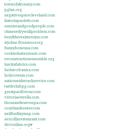
townofaltonany.com
pglax.org
negativespacecleveland.com
liuteriapaoletti.com
sunriseandgoodpeople.com
chinesedrywallproblem.com
bendthreesistersinn.com
stjohns-flossmoor.org
funnyboneusa.com
cookiedustermusic.com
reconstructionensemble.org
kavitafabrics.com
luchavolcanica.com
holycownm.com
nationwidetruckservice.com
turtleclubpg.com
greatpacifictour.com
victoriaestrella.com
thousandwavesspa.com
courtlandcenter.com
neilfindlaymsp.com
avicollisrestaurant.com
drcconline.org
v