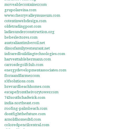
moveablecontainer.com
grupolareina.com
www.cherryvalleymuseum.com
cotentinwebdesign.com
oldetradingpost.com
ladiesunderconstruction.org
bebeslectores.com
australiantimberoil.net
dinosfamilyrestaurant.net
infraredbuildingtechnologies.com
harvesttablehermann.com
carrosdegolfclub.com
energydevelopmentassociates.com
floraandfarmer.com
s3fsolutions.com
brevardbeachhomes.com
escapefromtheivorytower.com
743southchadwick.com
india-northeast.com
roofing-palmbeach.com
dontfightthefuture.com
arnoldhomesltd.com
coloredpencilcentral.com