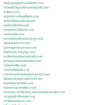
mejorpaquetesorlando.com
1stand10sportsbarandgrill.com
w4btx.com
angelstouchnaillash.com
kabbalahacademy.net
smilondental.com
newstarcollision.com
sasrentals.com
secondsighttechnology.com
michaelsarver.com
greengeckogrocer.com
hlathome-staging.com
wokteriyakitargetmall.com
lexingtondentalcenter.com
sydneyellis.com
crowndialysis.org
restauranttrainingprogram.com
allamericanpoolservice.net
jewishpenicillin.com
tomsavagestudios.com
womens-wellbeing-and-mental-health.com
virginiafolkmusic.org
ovationsdance.com