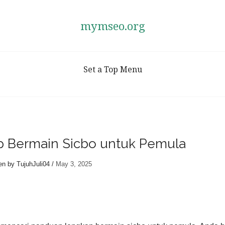
mymseo.org
Set a Top Menu
 Bermain Sicbo untuk Pemula
ten by
TujuhJuli04
May 3, 2025