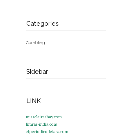
Categories
Gambling
Sidebar
LINK
missclaireshay.com
limras-india.com
elperiodicodelara.com