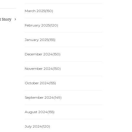
March 2025
(150)
 Story
February 2025
(120)
January 2025
(155)
December 2024
(150)
November 2024
(150)
October 2024
(155)
September 2024
(149)
August 2024
(155)
July 2024
(120)