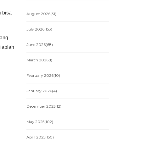
i bisa
August 2026
(31)
July 2026
(153)
yang
June 2026
(68)
iaplah
March 2026
(1)
February 2026
(10)
January 2026
(4)
December 2025
(12)
May 2025
(102)
April 2025
(150)