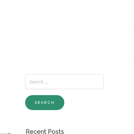
Recent Posts