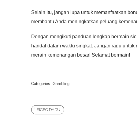
Selain itu, jangan lupa untuk memanfaatkan bonu
membantu Anda meningkatkan peluang kemenan
Dengan mengikuti panduan lengkap bermain sicb
handal dalam waktu singkat. Jangan ragu untuk
meraih kemenangan besar! Selamat bermain!
Categories:
Gambling
SICBO DADU