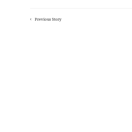
Previous Story