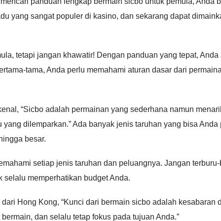
ng mencari panduan lengkap bermain sicbo untuk pemula, Anda 
adu yang sangat populer di kasino, dan sekarang dapat dimain
ula, tetapi jangan khawatir! Dengan panduan yang tepat, Anda
ertama-tama, Anda perlu memahami aturan dasar dari permain
rkenal, “Sicbo adalah permainan yang sederhana namun menarik
u yang dilemparkan.” Ada banyak jenis taruhan yang bisa Anda
hingga besar.
mahami setiap jenis taruhan dan peluangnya. Jangan terburu-
k selalu memperhatikan budget Anda.
dari Hong Kong, “Kunci dari bermain sicbo adalah kesabaran 
 bermain, dan selalu tetap fokus pada tujuan Anda.”