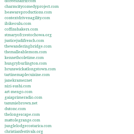
doreeshafrir.com
charmcitycomedyproject.com
beawareproductions.com
contextdrivenagility.com
ibikeoulu.com
coffinshakers.com
stmaryofczestochowa.org
justicejudifrench.com
thewanderingbridge.com
themalleablemom.com
kennethcoletime.com
hungryburlington.com
brunswickatlongstown.com
tartinemaplecuisine.com
janekramer.net
nizi-sushi.com
art-mengo.com
gaiaprimeradio.com
tammiebrown.net
dutonc.com
thelongescape.com
mattolegrange.com
junglelodgecostarica.com
christianfestivals.org