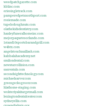
weedpatchgazette.com
kblinc.com
eriesingletrack.com
pamperedpetsnorthport.com
rosiemade.com
tupelodoughnuts.com
olathekidsdentistry.com
hanleyfuneralhomeinc.com
mejorpaquetesorlando.com
1stand10sportsbarandgrill.com
w4btx.com
angelstouchnaillash.com
kabbalahacademy.net
smilondental.com
newstarcollision.com
sasrentals.com
secondsighttechnology.com
michaelsarver.com
greengeckogrocer.com
hlathome-staging.com
wokteriyakitargetmall.com
lexingtondentalcenter.com
sydneyellis.com
crowndialysis.org