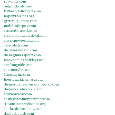
rosychicc.com
outpostboats.com
bytheendoftonight.com
hopeinthecities.org
gratefulgluttons.com
mobdroforpctv.com
cassandrasturdy.com
sanbenitoolivefestival.com
classicmoviestills.com
cafecolada.com
discoversoriano.com
thebeginnerspoint.com
www.comingholidays.net
sanfranguide.com
charmoryllc.com
3dracinginc.com
houstoncriticalmass.com
themostdangerousanimalofall.com
thepolicerehearsals.com
alliknownow.com
eastlewiscountychamber.com
tribunalcontenciosobc.org
sloclassicalacademy.com
dasilvaboards.com