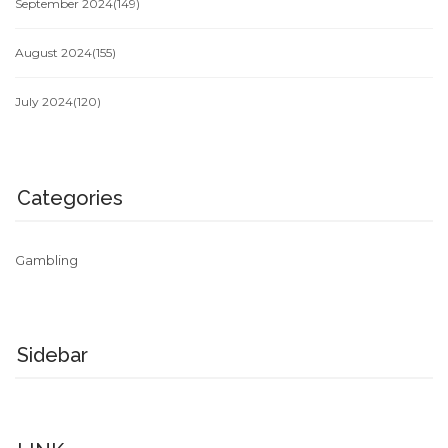
September 2024
(149)
August 2024
(155)
July 2024
(120)
Categories
Gambling
Sidebar