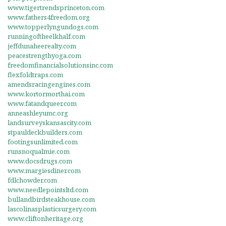
www.tigertrendsprinceton.com
www.fathers4freedom.org
www.topperlyngundogs.com
runningoftheelkhalf.com
jeffdunaheerealty.com
peacestrengthyoga.com
freedomfinancialsolutionsinc.com
flexfoldtraps.com
amendsracingengines.com
www.kortormorthai.com
www.fatandqueer.com
anneashleyumc.org
landsurveyskansascity.com
stpauldeckbuilders.com
footingsunlimited.com
runsnoqualmie.com
www.docsdrugs.com
www.margiesdiner.com
fdlchowder.com
www.needlepointsltd.com
bullandbirdsteakhouse.com
lascolinasplasticsurgery.com
www.cliftonheritage.org