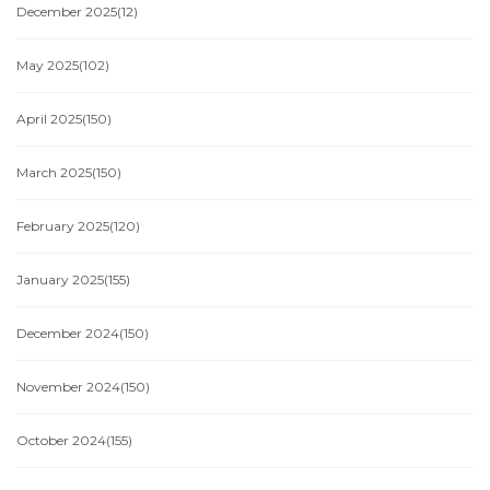
December 2025
(12)
May 2025
(102)
April 2025
(150)
March 2025
(150)
February 2025
(120)
January 2025
(155)
December 2024
(150)
November 2024
(150)
October 2024
(155)