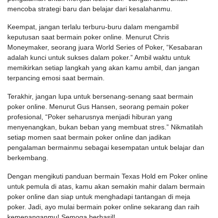
mencoba strategi baru dan belajar dari kesalahanmu.
Keempat, jangan terlalu terburu-buru dalam mengambil
keputusan saat bermain poker online. Menurut Chris
Moneymaker, seorang juara World Series of Poker, “Kesabaran
adalah kunci untuk sukses dalam poker.” Ambil waktu untuk
memikirkan setiap langkah yang akan kamu ambil, dan jangan
terpancing emosi saat bermain.
Terakhir, jangan lupa untuk bersenang-senang saat bermain
poker online. Menurut Gus Hansen, seorang pemain poker
profesional, “Poker seharusnya menjadi hiburan yang
menyenangkan, bukan beban yang membuat stres.” Nikmatilah
setiap momen saat bermain poker online dan jadikan
pengalaman bermainmu sebagai kesempatan untuk belajar dan
berkembang.
Dengan mengikuti panduan bermain Texas Hold em Poker online
untuk pemula di atas, kamu akan semakin mahir dalam bermain
poker online dan siap untuk menghadapi tantangan di meja
poker. Jadi, ayo mulai bermain poker online sekarang dan raih
kemenanganmu! Semoga berhasil!