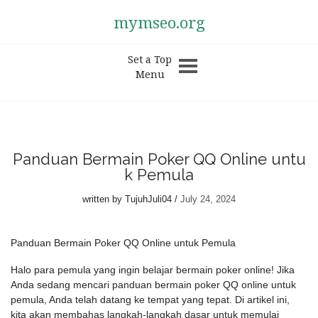
mymseo.org
Set a Top
Menu
Panduan Bermain Poker QQ Online untu
k Pemula
written by
TujuhJuli04
July 24, 2024
Panduan Bermain Poker QQ Online untuk Pemula
Halo para pemula yang ingin belajar bermain poker online! Jika
Anda sedang mencari panduan bermain poker QQ online untuk
pemula, Anda telah datang ke tempat yang tepat. Di artikel ini,
kita akan membahas langkah-langkah dasar untuk memulai