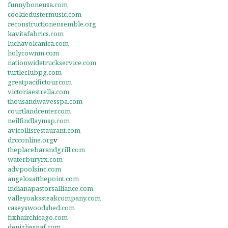
funnyboneusa.com
cookiedustermusic.com
reconstructionensemble.org
kavitafabrics.com
luchavolcanica.com
holycownm.com
nationwidetruckservice.com
turtleclubpg.com
greatpacifictour.com
victoriaestrella.com
thousandwavesspa.com
courtlandcenter.com
neilfindlaymsp.com
avicollisrestaurant.com
drcconline.org
v
theplacebarandgrill.com
waterburyrx.com
advpoolsinc.com
angelosatthepoint.com
indianapastorsalliance.com
valleyoakssteakcompany.com
caseyswoodshed.com
fixhairchicago.com
denizliesnaf.com