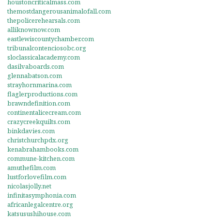
houstoncriticalmass.com
themostdangerousanimalofall.com
thepolicerehearsals.com
alliknownow.com
eastlewiscountychamber.com
tribunalcontenciosobc.org
sloclassicalacademy.com
dasilvaboards.com
glennabatson.com
strayhornmarina.com
flaglerproductions.com
brawndefinition.com
continentalicecream.com
crazycreekquilts.com
binkdavies.com
christchurchpdx.org
kenabrahambooks.com
commune-kitchen.com
amuthefilm.com
lustforlovefilm.com
nicolasjolly.net
infinitasymphonia.com
africanlegalcentre.org
katsusushihouse.com