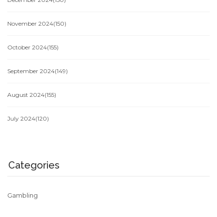
November 2024
(150)
October 2024
(155)
September 2024
(149)
August 2024
(155)
July 2024
(120)
Categories
Gambling