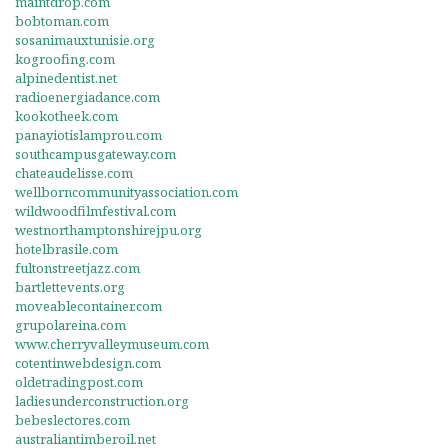
maintdrop.com
bobtoman.com
sosanimauxtunisie.org
kogroofing.com
alpinedentist.net
radioenergiadance.com
kookotheek.com
panayiotislamprou.com
southcampusgateway.com
chateaudelisse.com
wellborncommunityassociation.com
wildwoodfilmfestival.com
westnorthamptonshirejpu.org
hotelbrasile.com
fultonstreetjazz.com
bartlettevents.org
moveablecontainer.com
grupolareina.com
www.cherryvalleymuseum.com
cotentinwebdesign.com
oldetradingpost.com
ladiesunderconstruction.org
bebeslectores.com
australiantimberoil.net