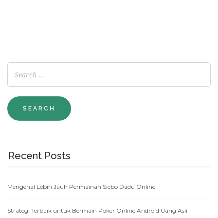
Recent Posts
Mengenal Lebih Jauh Permainan Sicbo Dadu Online
Strategi Terbaik untuk Bermain Poker Online Android Uang Asli