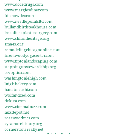
www.docsdrugs.com
www.margiesdiner.com
fdlchowder.com
www.needlepointsltd.com
bullandbirdsteakhouse.com
lascolinasplasticsurgery.com
www.cliftonheritage.org
sma43.org
remodelingchicagoonline.com
brentwoodyogacenter.com
www.tiptonlandscaping.com
steppingupstewardship.org
ccvoptica.com
washingtonlehigh.com
luigisbakery.com
hanabi-sushi.com
wolfandzed.com
dekuta.com
www.cinemabuzz.com
mixdepot.net
rosewoodmcs.com
sycamorehistory.org
cornerstonerealty.net