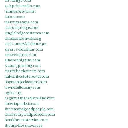
art-mengo.com
gaiaprimeradio.com
tammiebrown.net
dutonc.com
thelongescape.com
mattolegrange.com
junglelodgecostarica.com
christianfestivals.org
visitcountrykitchen.com
algarve-dolphins.com
alanveingrad.com
ginosonhiggins.com
wutungprinting.com
maritalsettlements.com
milwbikeskaterental.com
baymontjacksonms.com
townofaltonany.com
pglax.org
negativespacecleveland.com
liuteriapaoletti.com
sunriseandgoodpeople.com
chinesedrywallproblem.com
bendthreesistersinn.com
stjohns-flossmoor.org