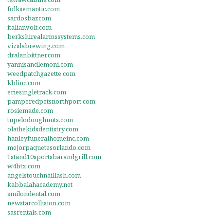
folksemantic.com
sardosbar.com
italianvolt.com
berkshirealarmssystems.com
vizslabrewing.com
dralanbittner.com
yannisandlemoni.com
weedpatchgazette.com
kblinc.com
eriesingletrack.com
pamperedpetsnorthport.com
rosiemade.com
tupelodoughnuts.com
olathekidsdentistry.com
hanleyfuneralhomeinc.com
mejorpaquetesorlando.com
1stand10sportsbarandgrill.com
w4btx.com
angelstouchnaillash.com
kabbalahacademy.net
smilondental.com
newstarcollision.com
sasrentals.com