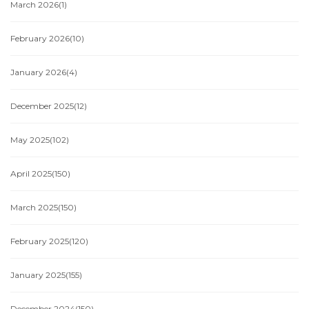
March 2026
(1)
February 2026
(10)
January 2026
(4)
December 2025
(12)
May 2025
(102)
April 2025
(150)
March 2025
(150)
February 2025
(120)
January 2025
(155)
December 2024
(150)