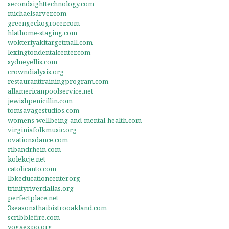
secondsighttechnology.com
michaelsarver.com
greengeckogrocer.com
hlathome-staging.com
wokteriyakitargetmall.com
lexingtondentalcenter.com
sydneyellis.com
crowndialysis.org
restauranttrainingprogram.com
allamericanpoolservice.net
jewishpenicillin.com
tomsavagestudios.com
womens-wellbeing-and-mental-health.com
virginiafolkmusic.org
ovationsdance.com
ribandrhein.com
kolekcje.net
catolicanto.com
lbkeducationcenter.org
trinityriverdallas.org
perfectplace.net
3seasonsthaibistrooakland.com
scribblefire.com
yogaexpo.org