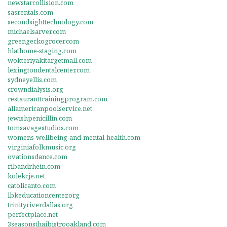
newstarcollision.com
sasrentals.com
secondsighttechnology.com
michaelsarver.com
greengeckogrocer.com
hlathome-staging.com
wokteriyakitargetmall.com
lexingtondentalcenter.com
sydneyellis.com
crowndialysis.org
restauranttrainingprogram.com
allamericanpoolservice.net
jewishpenicillin.com
tomsavagestudios.com
womens-wellbeing-and-mental-health.com
virginiafolkmusic.org
ovationsdance.com
ribandrhein.com
kolekcje.net
catolicanto.com
lbkeducationcenter.org
trinityriverdallas.org
perfectplace.net
3seasonsthaibistrooakland.com