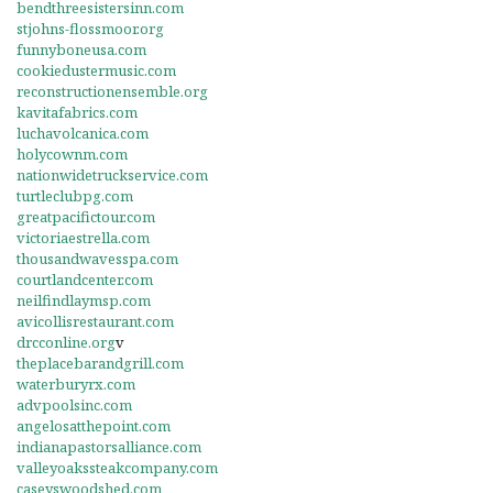
bendthreesistersinn.com
stjohns-flossmoor.org
funnyboneusa.com
cookiedustermusic.com
reconstructionensemble.org
kavitafabrics.com
luchavolcanica.com
holycownm.com
nationwidetruckservice.com
turtleclubpg.com
greatpacifictour.com
victoriaestrella.com
thousandwavesspa.com
courtlandcenter.com
neilfindlaymsp.com
avicollisrestaurant.com
drcconline.org
v
theplacebarandgrill.com
waterburyrx.com
advpoolsinc.com
angelosatthepoint.com
indianapastorsalliance.com
valleyoakssteakcompany.com
caseyswoodshed.com