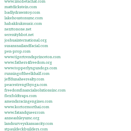
www.imobetachat.com
mattdickstein.com
badlydrawntoy.com
lakehoustonumc.com
habakkukmusic.com
nexttonone.net
serenityhbot.net
joshuainternational.org
susansnailandfacial.com
pen-prop.com
www.tigertrendsprinceton.com
www.fathers4freedom.org
www.topperlyngundogs.com
runningoftheelkhalf.com
jeffdunaheerealty.com
peacestrengthyoga.com
freedomfinancialsolutionsinc.com
flexfoldtraps.com
amendsracingengines.com
www.kortormorthai.com
www.fatandqueer.com
anneashleyumc.org
landsurveyskansascity.com
stpauldeckbuilders.com