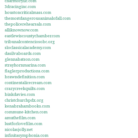
charmoryllc.com
3dracinginc.com
houstoncriticalmass.com
themostdangerousanimalofall.com
thepolicerehearsals.com
alliknownow.com
eastlewiscountychamber.com
tribunalcontenciosobc.org
sloclassicalacademy.com
dasilvaboards.com
glennabatson.com
strayhornmarina.com
flaglerproductions.com
brawndefinition.com
continentalicecream.com
crazycreekquilts.com
binkdavies.com
christchurchpdx.org
kenabrahambooks.com
commune-kitchen.com
amuthefilm.com
lustforlovefilm.com
nicolasjolly.net
infinitasymphonia.com