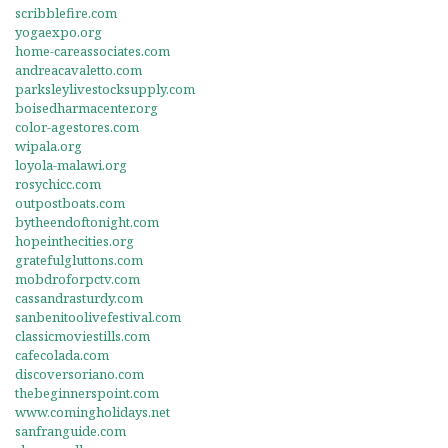
scribblefire.com
yogaexpo.org
home-careassociates.com
andreacavaletto.com
parksleylivestocksupply.com
boisedharmacenter.org
color-agestores.com
wipala.org
loyola-malawi.org
rosychicc.com
outpostboats.com
bytheendoftonight.com
hopeinthecities.org
gratefulgluttons.com
mobdroforpctv.com
cassandrasturdy.com
sanbenitoolivefestival.com
classicmoviestills.com
cafecolada.com
discoversoriano.com
thebeginnerspoint.com
www.comingholidays.net
sanfranguide.com