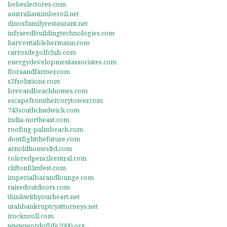
bebeslectores.com
australiantimberoil.net
dinosfamilyrestaurant.net
infraredbuildingtechnologies.com
harvesttablehermann.com
carrosdegolfclub.com
energydevelopmentassociates.com
floraandfarmer.com
s3fsolutions.com
brevardbeachhomes.com
escapefromtheivorytower.com
743southchadwick.com
india-northeast.com
roofing-palmbeach.com
dontfightthefuture.com
arnoldhomesltd.com
coloredpencilcentral.com
cliftonfilmfest.com
imperialbarandlounge.com
raisedoutdoors.com
thinkwithyourheart.net
utahbankruptcyattorneys.net
irocknroll.com
www.wordoflife2000.org