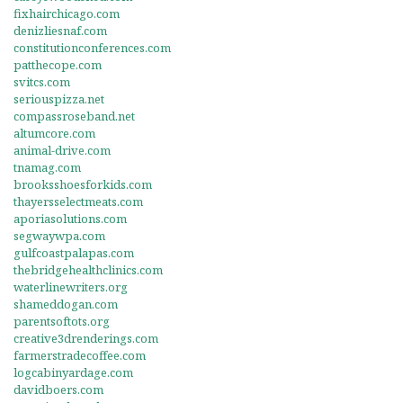
fixhairchicago.com
denizliesnaf.com
constitutionconferences.com
patthecope.com
svitcs.com
seriouspizza.net
compassroseband.net
altumcore.com
animal-drive.com
tnamag.com
brooksshoesforkids.com
thayersselectmeats.com
aporiasolutions.com
segwaywpa.com
gulfcoastpalapas.com
thebridgehealthclinics.com
waterlinewriters.org
shameddogan.com
parentsoftots.org
creative3drenderings.com
farmerstradecoffee.com
logcabinyardage.com
davidboers.com