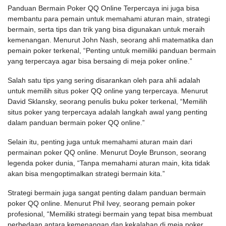
Panduan Bermain Poker QQ Online Terpercaya ini juga bisa
membantu para pemain untuk memahami aturan main, strategi
bermain, serta tips dan trik yang bisa digunakan untuk meraih
kemenangan. Menurut John Nash, seorang ahli matematika dan
pemain poker terkenal, “Penting untuk memiliki panduan bermain
yang terpercaya agar bisa bersaing di meja poker online.”
Salah satu tips yang sering disarankan oleh para ahli adalah
untuk memilih situs poker QQ online yang terpercaya. Menurut
David Sklansky, seorang penulis buku poker terkenal, “Memilih
situs poker yang terpercaya adalah langkah awal yang penting
dalam panduan bermain poker QQ online.”
Selain itu, penting juga untuk memahami aturan main dari
permainan poker QQ online. Menurut Doyle Brunson, seorang
legenda poker dunia, “Tanpa memahami aturan main, kita tidak
akan bisa mengoptimalkan strategi bermain kita.”
Strategi bermain juga sangat penting dalam panduan bermain
poker QQ online. Menurut Phil Ivey, seorang pemain poker
profesional, “Memiliki strategi bermain yang tepat bisa membuat
perbedaan antara kemenangan dan kekalahan di meja poker