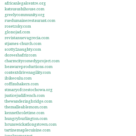
africanlegalcentre.org
katsusushihouse.com
greelycommunity.org
ruedumainerestaurant.com
rosetzsky.com
glonojad.com
revistanuevagrecia.com
stjames-church.com
scotty2naughty.com
doreeshafrir.com
charmcitycomedyproject.com
beawareproductions.com
contextdrivenagility.com
ibikeoulu.com
coffinshakers.com
stmaryofczestochowa.org
justicejudifrench.com
thewanderingbridge.com
themalleablemom.com
kennethcoletime.com
hungryburlington.com
brunswickatlongstown.com
tartinemaplecuisine.com
janekramer.net