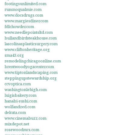
footingsunlimited.com
runsnoqualmie.com
www.docsdrugs.com
www.margiesdiner.com
fdlchowder.com
www.needlepointsltd.com
bullandbirdsteakhouse.com
lascolinasplasticsurgery.com
www.cliftonheritage.org
sma43.org
remodelingchicagoonline.com
brentwoodyogacenter.com
www.tiptonlandscaping.com
steppingupstewardship.org
ccvoptica.com
washingtonlehigh.com
luigisbakery.com
hanabi-sushi.com
wolfandzed.com
dekuta.com
www.cinemabuzz.com
mixdepot.net
rosewoodmcs.com