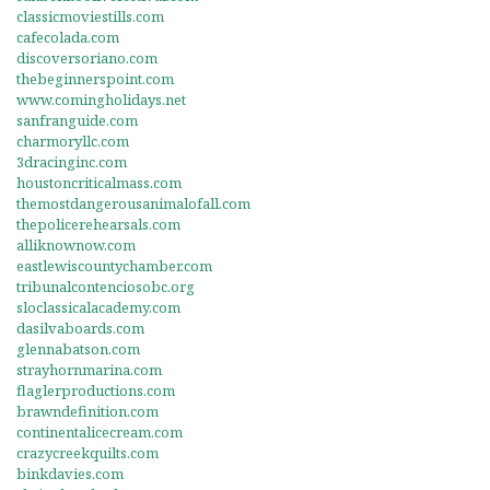
classicmoviestills.com
cafecolada.com
discoversoriano.com
thebeginnerspoint.com
www.comingholidays.net
sanfranguide.com
charmoryllc.com
3dracinginc.com
houstoncriticalmass.com
themostdangerousanimalofall.com
thepolicerehearsals.com
alliknownow.com
eastlewiscountychamber.com
tribunalcontenciosobc.org
sloclassicalacademy.com
dasilvaboards.com
glennabatson.com
strayhornmarina.com
flaglerproductions.com
brawndefinition.com
continentalicecream.com
crazycreekquilts.com
binkdavies.com