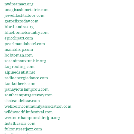
nydreamact.org
unagisushimetairie.com
jewelflashtattoos.com
getpcfixtoday.com
bbrtbandra.org
bluebonnetcountry.com
epicclipart.com
pearlmanilahotel.com
maintdrop.com
bobtoman.com
sosanimauxtunisie.org
kogroofing.com
alpinedentist.net
radioenergiadance.com
kookotheek.com
panayiotislamprou.com
southcampusgateway.com
chateaudelisse.com
wellborncommunityassociation.com
wildwoodfilmfestival.com
westnorthamptonshirejpu.org
hotelbrasile.com
fultonstreetjazz.com