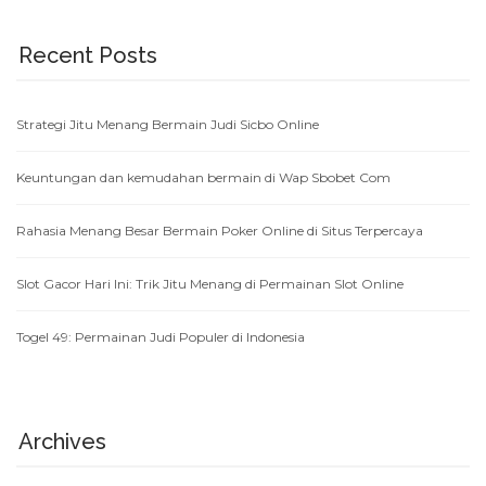
Recent Posts
Strategi Jitu Menang Bermain Judi Sicbo Online
Keuntungan dan kemudahan bermain di Wap Sbobet Com
Rahasia Menang Besar Bermain Poker Online di Situs Terpercaya
Slot Gacor Hari Ini: Trik Jitu Menang di Permainan Slot Online
Togel 49: Permainan Judi Populer di Indonesia
Archives