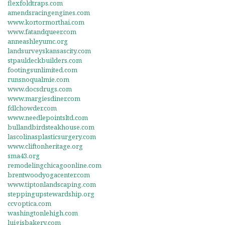
flexfoldtraps.com
amendsracingengines.com
www.kortormorthai.com
www.fatandqueer.com
anneashleyumc.org
landsurveyskansascity.com
stpauldeckbuilders.com
footingsunlimited.com
runsnoqualmie.com
www.docsdrugs.com
www.margiesdiner.com
fdlchowder.com
www.needlepointsltd.com
bullandbirdsteakhouse.com
lascolinasplasticsurgery.com
www.cliftonheritage.org
sma43.org
remodelingchicagoonline.com
brentwoodyogacenter.com
www.tiptonlandscaping.com
steppingupstewardship.org
ccvoptica.com
washingtonlehigh.com
luigisbakery.com