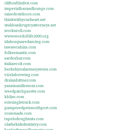
cliftonfilmfest.com
imperialbarandlounge.com
raisedoutdoors.com
thinkwithyourheart.net
utahbankruptcyattorneys.net
irocknroll.com
www.wordoflife2000.org
idahosquaredancing.com
tawawcabins.com
folksemantic.com
sardosbar.com
italianvolt.com
berkshirealarmssystems.com
vizslabrewing.com
dralanbittner.com
yannisandlemoni.com
weedpatchgazette.com
kblinc.com
eriesingletrack.com
pamperedpetsnorthport.com
rosiemade.com
tupelodoughnuts.com
olathekidsdentistry.com
hanleyfuneralhomeinc.com