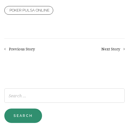
POKER PULSA ONLINE
Previous Story
Next Story