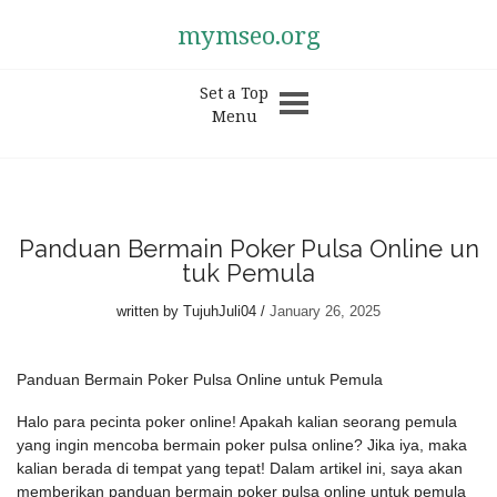
mymseo.org
Set a Top
Menu
Panduan Bermain Poker Pulsa Online un
tuk Pemula
written by
TujuhJuli04
January 26, 2025
Panduan Bermain Poker Pulsa Online untuk Pemula
Halo para pecinta poker online! Apakah kalian seorang pemula
yang ingin mencoba bermain poker pulsa online? Jika iya, maka
kalian berada di tempat yang tepat! Dalam artikel ini, saya akan
memberikan panduan bermain poker pulsa online untuk pemula