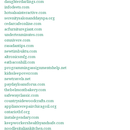
daughterdarlings.com
infodeets.com
hotsalsainteractive.com
serenitysalonanddayspa.org
cedarcafeonline.com
acfurnituregiant.com
undertenminutes.com
omnivere.com
rasadantips.com
newtimbuktu.com
altronicsmfg.com
eatbaconhill.com
programmingassignmentshelp.net
kidssleepover.com
newtravels.net
paydayloansforus.com
thebelmontbakery.com
safewayclassic.com
countrysidewoodcrafts.com
appliancerepairchicagoil.org
ontariotbf.org
instalegendary.com
keepworkershealthyandsafe.com
noodlesitaliankitchen.com