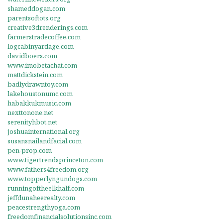
shameddogan.com
parentsoftots.org
creative3drenderings.com
farmerstradecoffee.com
logcabinyardage.com
davidboers.com
www.imobetachat.com
mattdickstein.com
badlydrawntoy.com
lakehoustonumc.com
habakkukmusic.com
nexttonone.net
serenityhbot.net
joshuainternational.org
susansnailandfacial.com
pen-prop.com
www.tigertrendsprinceton.com
www.fathers4freedom.org
www.topperlyngundogs.com
runningoftheelkhalf.com
jeffdunaheerealty.com
peacestrengthyoga.com
freedomfinancialsolutionsinc.com