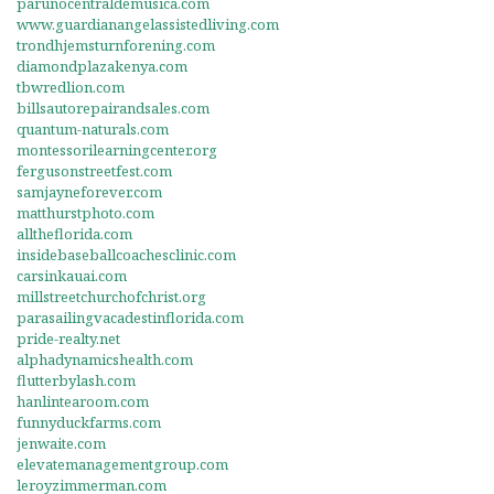
parunocentraldemusica.com
www.guardianangelassistedliving.com
trondhjemsturnforening.com
diamondplazakenya.com
tbwredlion.com
billsautorepairandsales.com
quantum-naturals.com
montessorilearningcenter.org
fergusonstreetfest.com
samjayneforever.com
matthurstphoto.com
alltheflorida.com
insidebaseballcoachesclinic.com
carsinkauai.com
millstreetchurchofchrist.org
parasailingvacadestinflorida.com
pride-realty.net
alphadynamicshealth.com
flutterbylash.com
hanlintearoom.com
funnyduckfarms.com
jenwaite.com
elevatemanagementgroup.com
leroyzimmerman.com