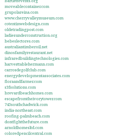
bartlettevents.org
moveablecontainer.com
grupolareina.com
www.cherryvalleymuseum.com
cotentinwebdesign.com
oldetradingpost.com
ladiesunderconstruction.org
bebeslectores.com
australiantimberoil.net
dinosfamilyrestaurant.net
infraredbuildingtechnologies.com
harvesttablehermann.com
carrosdegolfclub.com
energydevelopmentassociates.com
floraandfarmer.com
s3fsolutions.com
brevardbeachhomes.com
escapefromtheivorytower.com
743southchadwick.com
india-northeast.com
roofing-palmbeach.com
dontfightthefuture.com
arnoldhomesltd.com
coloredpencilcentral.com