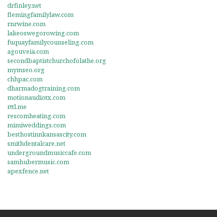
drfinley.net
flemingfamilylaw.com
rnrwine.com
lakeoswegorowing.com
fuquayfamilycounseling.com
agouveia.com
secondbaptistchurchofolathe.org
mymseo.org
chhpac.com
dharmadogtraining.com
motionaudiotx.com
rttl.me
rescomheating.com
mimiweddings.com
besthostinnkansascity.com
smithdentalcare.net
undergroundmusiccafe.com
samhubermusic.com
apexfence.net