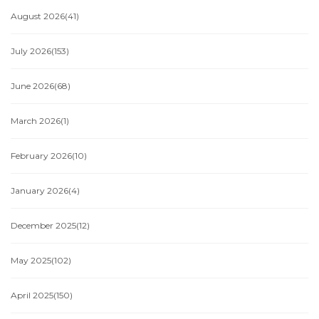
August 2026
(41)
July 2026
(153)
June 2026
(68)
March 2026
(1)
February 2026
(10)
January 2026
(4)
December 2025
(12)
May 2025
(102)
April 2025
(150)