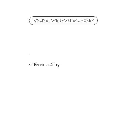
ONLINE POKER FOR REAL MONEY
Previous Story