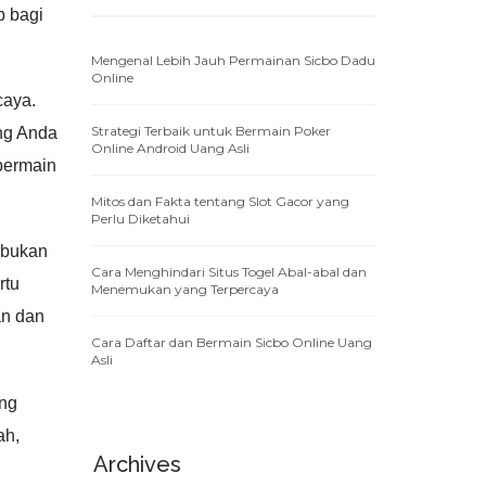
p bagi
Mengenal Lebih Jauh Permainan Sicbo Dadu
Online
caya.
Strategi Terbaik untuk Bermain Poker
ang Anda
Online Android Uang Asli
 bermain
Mitos dan Fakta tentang Slot Gacor yang
Perlu Diketahui
 bukan
Cara Menghindari Situs Togel Abal-abal dan
rtu
Menemukan yang Terpercaya
an dan
Cara Daftar dan Bermain Sicbo Online Uang
Asli
ang
ah,
Archives