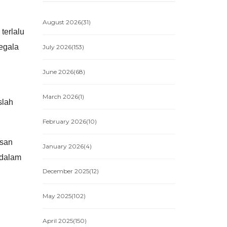
August 2026
(31)
terlalu
egala
July 2026
(153)
June 2026
(68)
March 2026
(1)
slah
February 2026
(10)
esan
January 2026
(4)
 dalam
December 2025
(12)
May 2025
(102)
April 2025
(150)