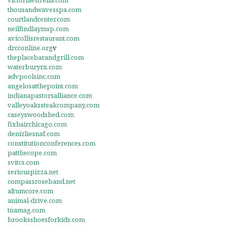
victoriaestrella.com
thousandwavesspa.com
courtlandcenter.com
neilfindlaymsp.com
avicollisrestaurant.com
drcconline.org
v
theplacebarandgrill.com
waterburyrx.com
advpoolsinc.com
angelosatthepoint.com
indianapastorsalliance.com
valleyoakssteakcompany.com
caseyswoodshed.com
fixhairchicago.com
denizliesnaf.com
constitutionconferences.com
patthecope.com
svitcs.com
seriouspizza.net
compassroseband.net
altumcore.com
animal-drive.com
tnamag.com
brooksshoesforkids.com