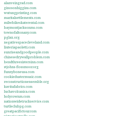
alanveingrad.com
ginosonhiggins.com
wutungprinting.com
maritalsettlements.com
milwbikeskaterental.com
baymontjacksonms.com
townofaltonany.com
pglax.org
negativespacecleveland.com
liuteriapaoletti.com
sunriseandgoodpeople.com
chinesedrywallproblem.com
bendthreesistersinn.com
stjohns-flossmoor.org
funnyboneusa.com
cookiedustermusic.com
reconstructionensemble.org
kavitafabrics.com
luchavolcanica.com
holycownm.com
nationwidetruckservice.com
turtleclubpg.com
greatpacifictour.com