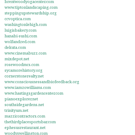
brentwoodyogacenter.com
www.tiptonlandscaping.com
steppingupstewardship.org
ccvoptica.com
washingtonlehigh.com
luigisbakery.com
hanabi-sushi.com
wolfandzed.com
dekuta.com
www.cinemabuzz.com
mixdepot.net
rosewoodmcs.com
sycamorehistory.org
cornerstonerealty.net
www.consciousnessandbiofeedback.org
www.iamzowilliams.com
www.hastingsgardencenter.com
pianoexplorer.net
southsidegardens.net
trinityum.net
mazzicontractors.com
thethirdplacesportsbar.com
ephesusrestaurant.net
woodyswellington.com