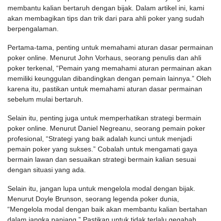
membantu kalian bertaruh dengan bijak. Dalam artikel ini, kami
akan membagikan tips dan trik dari para ahli poker yang sudah
berpengalaman.
Pertama-tama, penting untuk memahami aturan dasar permainan
poker online. Menurut John Vorhaus, seorang penulis dan ahli
poker terkenal, “Pemain yang memahami aturan permainan akan
memiliki keunggulan dibandingkan dengan pemain lainnya.” Oleh
karena itu, pastikan untuk memahami aturan dasar permainan
sebelum mulai bertaruh.
Selain itu, penting juga untuk memperhatikan strategi bermain
poker online. Menurut Daniel Negreanu, seorang pemain poker
profesional, “Strategi yang baik adalah kunci untuk menjadi
pemain poker yang sukses.” Cobalah untuk mengamati gaya
bermain lawan dan sesuaikan strategi bermain kalian sesuai
dengan situasi yang ada.
Selain itu, jangan lupa untuk mengelola modal dengan bijak.
Menurut Doyle Brunson, seorang legenda poker dunia,
“Mengelola modal dengan baik akan membantu kalian bertahan
dalam jangka panjang.” Pastikan untuk tidak terlalu gegabah