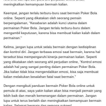
meningkatkan kemampuan bermain kalian.
Keempat, jangan terlalu terburu-buru saat bermain Poker Bola
online. Seperti yang dikatakan oleh seorang pemain
berpengalaman, “Kesabaran adalah kunci utama dalam
permainan Poker Bola. Jangan terlalu terburu-buru dalam
mengambil keputusan, karena bisa membuat kalian kalah dalam
permainan.”
Kelima, jangan lupa untuk selalu bermain dengan kedisiplinan
dan kontrol diri. Jangan terbawa emosi saat bermain, karena hal
tersebut bisa mempengaruhi kinerja permainan kalian. Seperti
yang dikatakan oleh seorang ahli perjudian online, “Kontrol emosi
adalah hal yang sangat penting dalam permainan Poker Bola.
Jika kalian tidak bisa mengendalikan emosi, bisa saja membuat
kalian melakukan kesalahan fatal saat bermain.”
Dengan mengikuti panduan bermain Poker Bola online untuk
pemula di atas, saya yakin kalian akan bisa menjadi pemain yang
lebih baik dan meraih kemenangan dalam permainan. Jangan
lupa untuk terus berlatih dan meningkatkan kemampuan bermain
kalian. Selamat bermain dan semoga sukses!