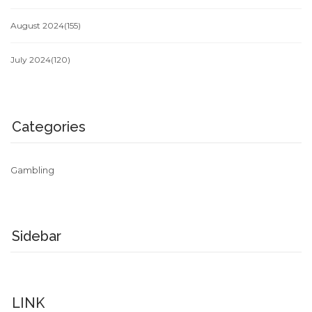
August 2024
(155)
July 2024
(120)
Categories
Gambling
Sidebar
LINK