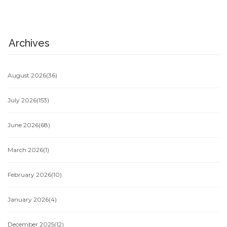
Archives
August 2026
(36)
July 2026
(153)
June 2026
(68)
March 2026
(1)
February 2026
(10)
January 2026
(4)
December 2025
(12)