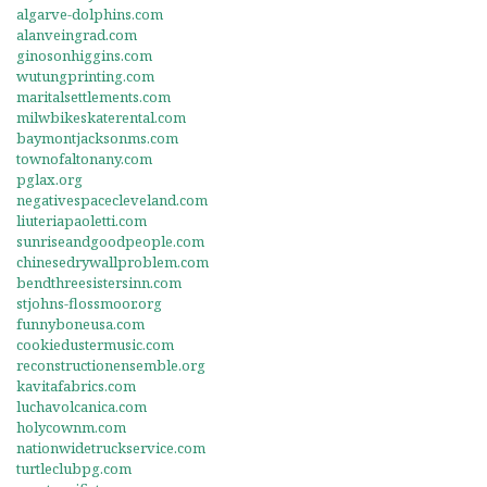
algarve-dolphins.com
alanveingrad.com
ginosonhiggins.com
wutungprinting.com
maritalsettlements.com
milwbikeskaterental.com
baymontjacksonms.com
townofaltonany.com
pglax.org
negativespacecleveland.com
liuteriapaoletti.com
sunriseandgoodpeople.com
chinesedrywallproblem.com
bendthreesistersinn.com
stjohns-flossmoor.org
funnyboneusa.com
cookiedustermusic.com
reconstructionensemble.org
kavitafabrics.com
luchavolcanica.com
holycownm.com
nationwidetruckservice.com
turtleclubpg.com