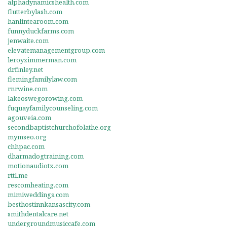
alphadynamicshealth.com
flutterbylash.com
hanlintearoom.com
funnyduckfarms.com
jenwaite.com
elevatemanagementgroup.com
leroyzimmerman.com
drfinley.net
flemingfamilylaw.com
rnrwine.com
lakeoswegorowing.com
fuquayfamilycounseling.com
agouveia.com
secondbaptistchurchofolathe.org
mymseo.org
chhpac.com
dharmadogtraining.com
motionaudiotx.com
rttl.me
rescomheating.com
mimiweddings.com
besthostinnkansascity.com
smithdentalcare.net
undergroundmusiccafe.com