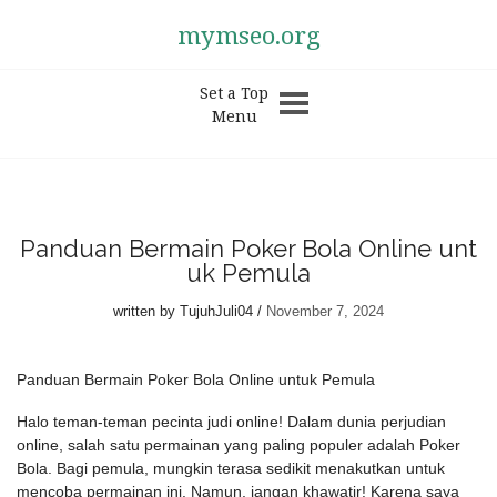
mymseo.org
Set a Top
Menu
Panduan Bermain Poker Bola Online unt
uk Pemula
written by
TujuhJuli04
November 7, 2024
Panduan Bermain Poker Bola Online untuk Pemula
Halo teman-teman pecinta judi online! Dalam dunia perjudian
online, salah satu permainan yang paling populer adalah Poker
Bola. Bagi pemula, mungkin terasa sedikit menakutkan untuk
mencoba permainan ini. Namun, jangan khawatir! Karena saya