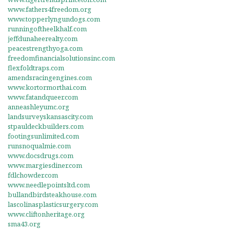
www.fathers4freedom.org
www.topperlyngundogs.com
runningoftheelkhalf.com
jeffdunaheerealty.com
peacestrengthyoga.com
freedomfinancialsolutionsinc.com
flexfoldtraps.com
amendsracingengines.com
www.kortormorthai.com
www.fatandqueer.com
anneashleyumc.org
landsurveyskansascity.com
stpauldeckbuilders.com
footingsunlimited.com
runsnoqualmie.com
www.docsdrugs.com
www.margiesdiner.com
fdlchowder.com
www.needlepointsltd.com
bullandbirdsteakhouse.com
lascolinasplasticsurgery.com
www.cliftonheritage.org
sma43.org