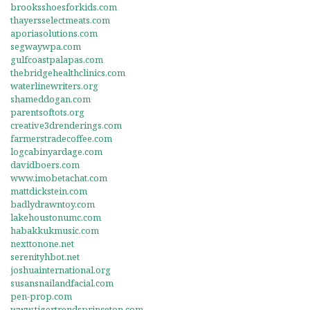
brooksshoesforkids.com
thayersselectmeats.com
aporiasolutions.com
segwaywpa.com
gulfcoastpalapas.com
thebridgehealthclinics.com
waterlinewriters.org
shameddogan.com
parentsoftots.org
creative3drenderings.com
farmerstradecoffee.com
logcabinyardage.com
davidboers.com
www.imobetachat.com
mattdickstein.com
badlydrawntoy.com
lakehoustonumc.com
habakkukmusic.com
nexttonone.net
serenityhbot.net
joshuainternational.org
susansnailandfacial.com
pen-prop.com
www.tigertrendsprinceton.com