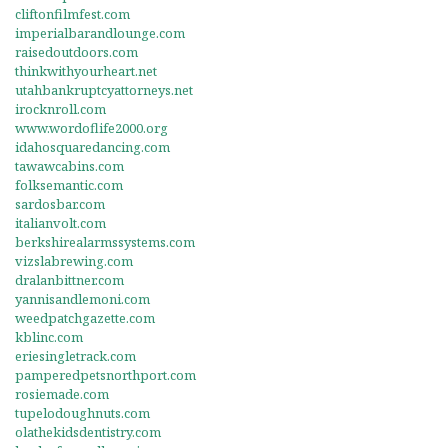
cliftonfilmfest.com
imperialbarandlounge.com
raisedoutdoors.com
thinkwithyourheart.net
utahbankruptcyattorneys.net
irocknroll.com
www.wordoflife2000.org
idahosquaredancing.com
tawawcabins.com
folksemantic.com
sardosbar.com
italianvolt.com
berkshirealarmssystems.com
vizslabrewing.com
dralanbittner.com
yannisandlemoni.com
weedpatchgazette.com
kblinc.com
eriesingletrack.com
pamperedpetsnorthport.com
rosiemade.com
tupelodoughnuts.com
olathekidsdentistry.com