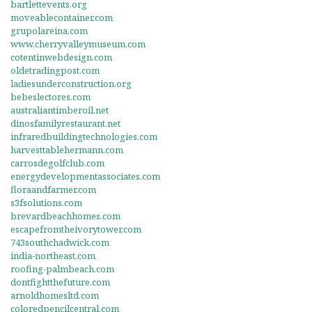
bartlettevents.org
moveablecontainer.com
grupolareina.com
www.cherryvalleymuseum.com
cotentinwebdesign.com
oldetradingpost.com
ladiesunderconstruction.org
bebeslectores.com
australiantimberoil.net
dinosfamilyrestaurant.net
infraredbuildingtechnologies.com
harvesttablehermann.com
carrosdegolfclub.com
energydevelopmentassociates.com
floraandfarmer.com
s3fsolutions.com
brevardbeachhomes.com
escapefromtheivorytower.com
743southchadwick.com
india-northeast.com
roofing-palmbeach.com
dontfightthefuture.com
arnoldhomesltd.com
coloredpencilcentral.com