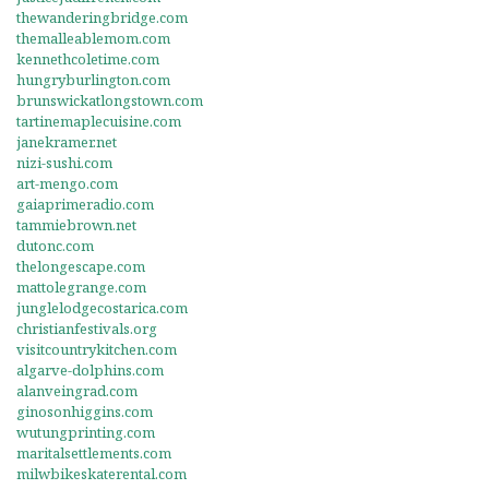
thewanderingbridge.com
themalleablemom.com
kennethcoletime.com
hungryburlington.com
brunswickatlongstown.com
tartinemaplecuisine.com
janekramer.net
nizi-sushi.com
art-mengo.com
gaiaprimeradio.com
tammiebrown.net
dutonc.com
thelongescape.com
mattolegrange.com
junglelodgecostarica.com
christianfestivals.org
visitcountrykitchen.com
algarve-dolphins.com
alanveingrad.com
ginosonhiggins.com
wutungprinting.com
maritalsettlements.com
milwbikeskaterental.com