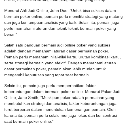
Menurut Ahli Judi Online, John Doe, “Untuk bisa sukses dalam
bermain poker online, pemain perlu memiliki strategi yang matang
dan juga kemampuan analisis yang baik. Selain itu, pemain juga
perlu memahami aturan dan teknik-teknik bermain poker yang
benar.”
Salah satu panduan bermain judi online poker yang sukses
adalah dengan memahami aturan dasar permainan poker.
Pemain perlu memahami nilai-nilai kartu, urutan kombinasi kartu,
serta strategi bermain yang efektif. Dengan memahami aturan
dasar permainan poker, pemain akan lebih mudah untuk
mengambil keputusan yang tepat saat bermain.
Selain itu, pemain juga perlu memperhatikan faktor
keberuntungan dalam bermain poker online. Menurut Pakar Judi
Online, Jane Smith, “Meskipun poker adalah permainan yang
membutuhkan strategi dan analisis, faktor keberuntungan juga
turut berperan dalam menentukan kemenangan pemain. Oleh
karena itu, pemain perlu selalu menjaga fokus dan konsentrasi
saat bermain poker online.”