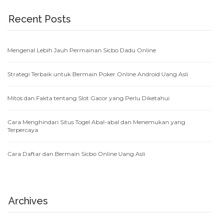
Recent Posts
Mengenal Lebih Jauh Permainan Sicbo Dadu Online
Strategi Terbaik untuk Bermain Poker Online Android Uang Asli
Mitos dan Fakta tentang Slot Gacor yang Perlu Diketahui
Cara Menghindari Situs Togel Abal-abal dan Menemukan yang
Terpercaya
Cara Daftar dan Bermain Sicbo Online Uang Asli
Archives