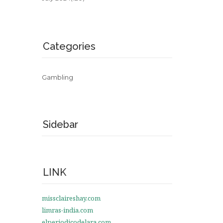
Categories
Gambling
Sidebar
LINK
missclaireshay.com
limras-india.com
elperiodicodelara.com