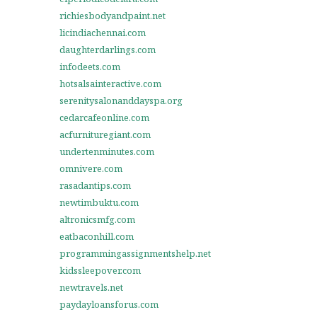
richiesbodyandpaint.net
licindiachennai.com
daughterdarlings.com
infodeets.com
hotsalsainteractive.com
serenitysalonanddayspa.org
cedarcafeonline.com
acfurnituregiant.com
undertenminutes.com
omnivere.com
rasadantips.com
newtimbuktu.com
altronicsmfg.com
eatbaconhill.com
programmingassignmentshelp.net
kidssleepover.com
newtravels.net
paydayloansforus.com