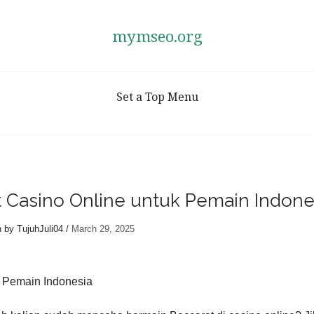
mymseo.org
Set a Top Menu
 Casino Online untuk Pemain Indone
n by
TujuhJuli04
March 29, 2025
 Pemain Indonesia