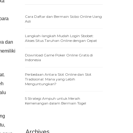
ika
Cara Daftar dan Bermain Sicbo Online Uang
 para
Asli
Langkah-langkah Mudah Login Sbobet:
Akses Situs Taruhan Online dengan Cepat
ya dan
memiliki
Download Game Poker Online Gratis di
Indonesia
at.
Perbedaan Antara Slot Online dan Slot
Tradisional: Mana yang Lebih
eh
Menguntungkan?
alu
5 Strategi Ampuh untuk Meraih
Kemenangan dalam Bermain Togel
ang
tu,
Archives