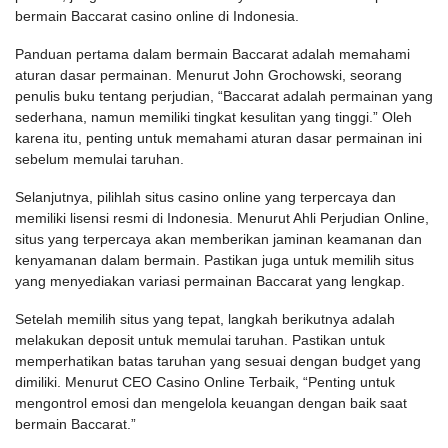
bermain Baccarat casino online di Indonesia.
Panduan pertama dalam bermain Baccarat adalah memahami
aturan dasar permainan. Menurut John Grochowski, seorang
penulis buku tentang perjudian, “Baccarat adalah permainan yang
sederhana, namun memiliki tingkat kesulitan yang tinggi.” Oleh
karena itu, penting untuk memahami aturan dasar permainan ini
sebelum memulai taruhan.
Selanjutnya, pilihlah situs casino online yang terpercaya dan
memiliki lisensi resmi di Indonesia. Menurut Ahli Perjudian Online,
situs yang terpercaya akan memberikan jaminan keamanan dan
kenyamanan dalam bermain. Pastikan juga untuk memilih situs
yang menyediakan variasi permainan Baccarat yang lengkap.
Setelah memilih situs yang tepat, langkah berikutnya adalah
melakukan deposit untuk memulai taruhan. Pastikan untuk
memperhatikan batas taruhan yang sesuai dengan budget yang
dimiliki. Menurut CEO Casino Online Terbaik, “Penting untuk
mengontrol emosi dan mengelola keuangan dengan baik saat
bermain Baccarat.”