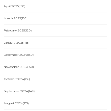
April 2025
(150)
March 2025
(150)
February 2025
(120)
January 2025
(155)
December 2024
(150)
November 2024
(150)
October 2024
(155)
September 2024
(149)
August 2024
(155)