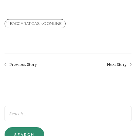
BACCARAT CASINO ONLINE
Previous Story
Next Story