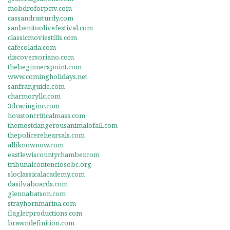
mobdroforpctv.com
cassandrasturdy.com
sanbenitoolivefestival.com
classicmoviestills.com
cafecolada.com
discoversoriano.com
thebeginnerspoint.com
www.comingholidays.net
sanfranguide.com
charmoryllc.com
3dracinginc.com
houstoncriticalmass.com
themostdangerousanimalofall.com
thepolicerehearsals.com
alliknownow.com
eastlewiscountychamber.com
tribunalcontenciosobc.org
sloclassicalacademy.com
dasilvaboards.com
glennabatson.com
strayhornmarina.com
flaglerproductions.com
brawndefinition.com