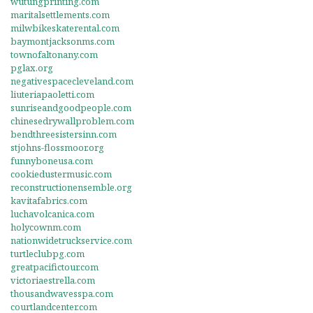
wutungprinting.com
maritalsettlements.com
milwbikeskaterental.com
baymontjacksonms.com
townofaltonany.com
pglax.org
negativespacecleveland.com
liuteriapaoletti.com
sunriseandgoodpeople.com
chinesedrywallproblem.com
bendthreesistersinn.com
stjohns-flossmoor.org
funnyboneusa.com
cookiedustermusic.com
reconstructionensemble.org
kavitafabrics.com
luchavolcanica.com
holycownm.com
nationwidetruckservice.com
turtleclubpg.com
greatpacifictour.com
victoriaestrella.com
thousandwavesspa.com
courtlandcenter.com