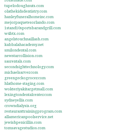
rosiemade.com
tupelodoughnuts.com
olathekidsdentistry.com
hanleyfuneralhomeinc.com
mejorpaquetesorlando.com
1stand10sportsbarandgrill.com
w4btx.com
angelstouchnaillash.com
kabbalahacademy.net
smilondental.com
newstarcollision.com
sasrentals.com
secondsighttechnology.com
michaelsarver.com
greengeckogrocer.com
hlathome-staging.com
wokteriyakitargetmall.com
lexingtondentalcenter.com
sydneyellis.com
crowndialysis.org
restauranttrainingprogram.com
allamericanpoolservice.net
jewishpenicillin.com
tomsavagestudios.com