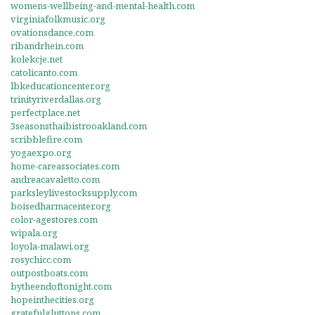
womens-wellbeing-and-mental-health.com
virginiafolkmusic.org
ovationsdance.com
ribandrhein.com
kolekcje.net
catolicanto.com
lbkeducationcenter.org
trinityriverdallas.org
perfectplace.net
3seasonsthaibistrooakland.com
scribblefire.com
yogaexpo.org
home-careassociates.com
andreacavaletto.com
parksleylivestocksupply.com
boisedharmacenter.org
color-agestores.com
wipala.org
loyola-malawi.org
rosychicc.com
outpostboats.com
bytheendoftonight.com
hopeinthecities.org
gratefulgluttons.com