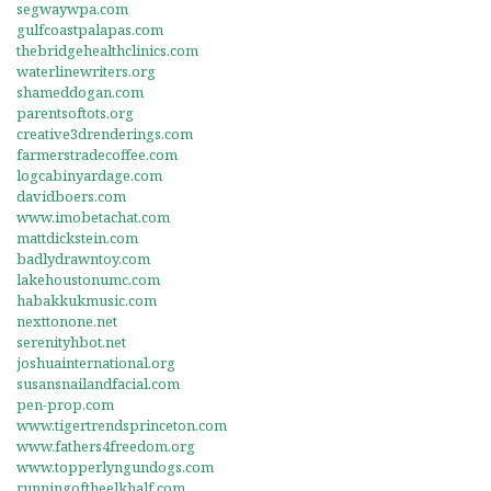
segwaywpa.com
gulfcoastpalapas.com
thebridgehealthclinics.com
waterlinewriters.org
shameddogan.com
parentsoftots.org
creative3drenderings.com
farmerstradecoffee.com
logcabinyardage.com
davidboers.com
www.imobetachat.com
mattdickstein.com
badlydrawntoy.com
lakehoustonumc.com
habakkukmusic.com
nexttonone.net
serenityhbot.net
joshuainternational.org
susansnailandfacial.com
pen-prop.com
www.tigertrendsprinceton.com
www.fathers4freedom.org
www.topperlyngundogs.com
runningoftheelkhalf.com