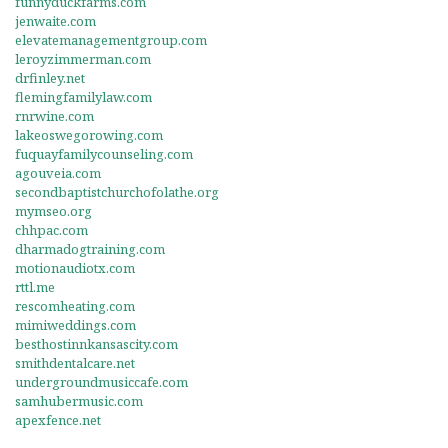
funnyduckfarms.com
jenwaite.com
elevatemanagementgroup.com
leroyzimmerman.com
drfinley.net
flemingfamilylaw.com
rnrwine.com
lakeoswegorowing.com
fuquayfamilycounseling.com
agouveia.com
secondbaptistchurchofolathe.org
mymseo.org
chhpac.com
dharmadogtraining.com
motionaudiotx.com
rttl.me
rescomheating.com
mimiweddings.com
besthostinnkansascity.com
smithdentalcare.net
undergroundmusiccafe.com
samhubermusic.com
apexfence.net