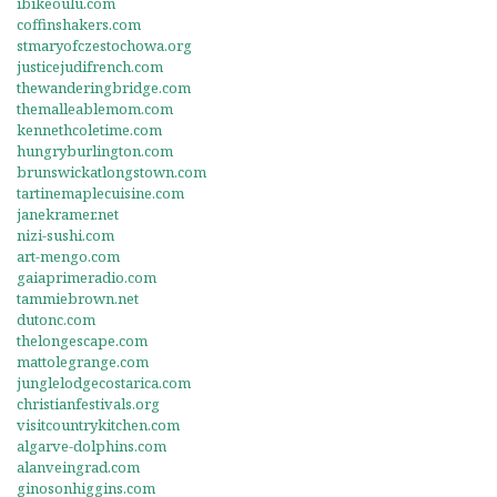
ibikeoulu.com
coffinshakers.com
stmaryofczestochowa.org
justicejudifrench.com
thewanderingbridge.com
themalleablemom.com
kennethcoletime.com
hungryburlington.com
brunswickatlongstown.com
tartinemaplecuisine.com
janekramer.net
nizi-sushi.com
art-mengo.com
gaiaprimeradio.com
tammiebrown.net
dutonc.com
thelongescape.com
mattolegrange.com
junglelodgecostarica.com
christianfestivals.org
visitcountrykitchen.com
algarve-dolphins.com
alanveingrad.com
ginosonhiggins.com