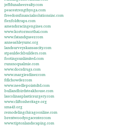
jeffdunaheerealty.com
peacestrengthyoga.com
freedomfinancialsolutionsinc.com
flexfoldtraps.com
amendsracingengines.com
www.kortormorthai.com
www.fatandqueer.com
anneashleyumc.org
landsurveyskansascity.com
stpauldeckbuilders.com
footingsunlimited.com
runsnoqualmie.com
www.docsdrugs.com
www.margiesdiner.com
fdlchowder.com
www.needlepointsltd.com
bullandbirdsteakhouse.com
lascolinasplasticsurgery.com
www.cliftonheritage.org
sma43.org
remodelingchicagoonline.com
brentwoodyogacenter.com
www.tiptonlandscaping.com