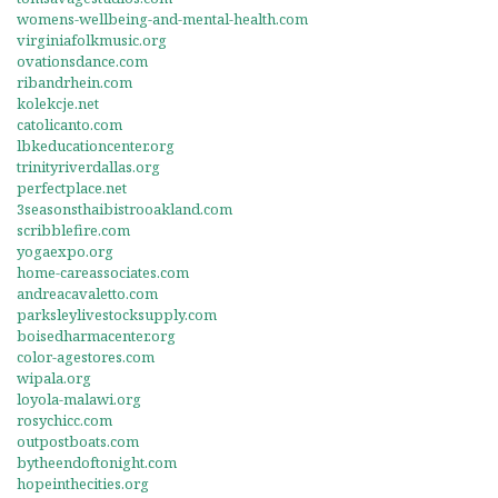
womens-wellbeing-and-mental-health.com
virginiafolkmusic.org
ovationsdance.com
ribandrhein.com
kolekcje.net
catolicanto.com
lbkeducationcenter.org
trinityriverdallas.org
perfectplace.net
3seasonsthaibistrooakland.com
scribblefire.com
yogaexpo.org
home-careassociates.com
andreacavaletto.com
parksleylivestocksupply.com
boisedharmacenter.org
color-agestores.com
wipala.org
loyola-malawi.org
rosychicc.com
outpostboats.com
bytheendoftonight.com
hopeinthecities.org