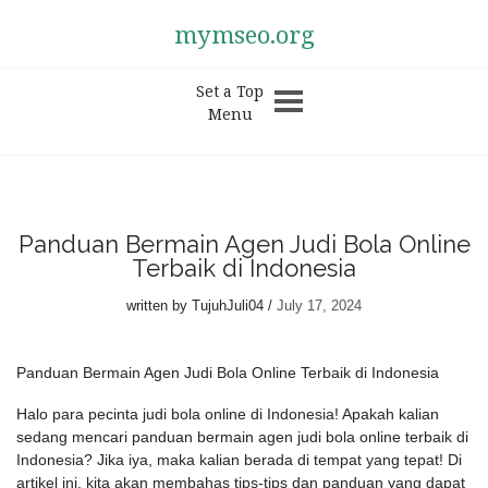
mymseo.org
Set a Top
Menu
Panduan Bermain Agen Judi Bola Online
Terbaik di Indonesia
written by
TujuhJuli04
July 17, 2024
Panduan Bermain Agen Judi Bola Online Terbaik di Indonesia
Halo para pecinta judi bola online di Indonesia! Apakah kalian
sedang mencari panduan bermain agen judi bola online terbaik di
Indonesia? Jika iya, maka kalian berada di tempat yang tepat! Di
artikel ini, kita akan membahas tips-tips dan panduan yang dapat