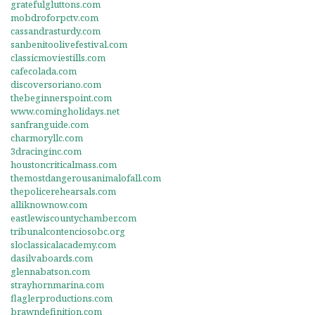
gratefulgluttons.com
mobdroforpctv.com
cassandrasturdy.com
sanbenitoolivefestival.com
classicmoviestills.com
cafecolada.com
discoversoriano.com
thebeginnerspoint.com
www.comingholidays.net
sanfranguide.com
charmoryllc.com
3dracinginc.com
houstoncriticalmass.com
themostdangerousanimalofall.com
thepolicerehearsals.com
alliknownow.com
eastlewiscountychamber.com
tribunalcontenciosobc.org
sloclassicalacademy.com
dasilvaboards.com
glennabatson.com
strayhornmarina.com
flaglerproductions.com
brawndefinition.com