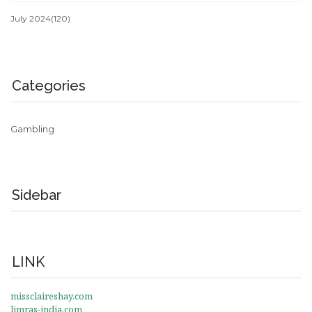
July 2024
(120)
Categories
Gambling
Sidebar
LINK
missclaireshay.com
limras-india.com