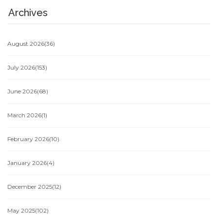
Archives
August 2026
(36)
July 2026
(153)
June 2026
(68)
March 2026
(1)
February 2026
(10)
January 2026
(4)
December 2025
(12)
May 2025
(102)