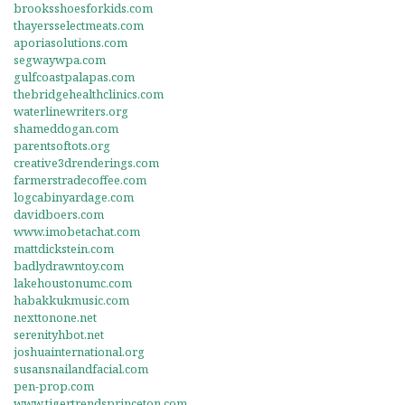
brooksshoesforkids.com
thayersselectmeats.com
aporiasolutions.com
segwaywpa.com
gulfcoastpalapas.com
thebridgehealthclinics.com
waterlinewriters.org
shameddogan.com
parentsoftots.org
creative3drenderings.com
farmerstradecoffee.com
logcabinyardage.com
davidboers.com
www.imobetachat.com
mattdickstein.com
badlydrawntoy.com
lakehoustonumc.com
habakkukmusic.com
nexttonone.net
serenityhbot.net
joshuainternational.org
susansnailandfacial.com
pen-prop.com
www.tigertrendsprinceton.com