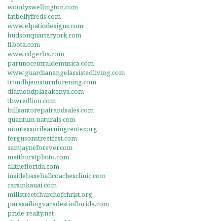
woodyswellington.com
fatbellyfreds.com
www.elpatiodesigns.com
hudsonquarteryork.com
fibota.com
www.cdgerba.com
parunocentraldemusica.com
www.guardianangelassistedliving.com
trondhjemsturnforening.com
diamondplazakenya.com
tbwredlion.com
billsautorepairandsales.com
quantum-naturals.com
montessorilearningcenter.org
fergusonstreetfest.com
samjayneforever.com
matthurstphoto.com
alltheflorida.com
insidebaseballcoachesclinic.com
carsinkauai.com
millstreetchurchofchrist.org
parasailingvacadestinflorida.com
pride-realty.net