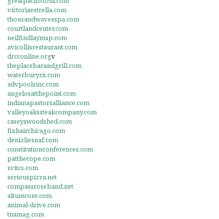
greatpacifictour.com
victoriaestrella.com
thousandwavesspa.com
courtlandcenter.com
neilfindlaymsp.com
avicollisrestaurant.com
drcconline.org
v
theplacebarandgrill.com
waterburyrx.com
advpoolsinc.com
angelosatthepoint.com
indianapastorsalliance.com
valleyoakssteakcompany.com
caseyswoodshed.com
fixhairchicago.com
denizliesnaf.com
constitutionconferences.com
patthecope.com
svitcs.com
seriouspizza.net
compassroseband.net
altumcore.com
animal-drive.com
tnamag.com