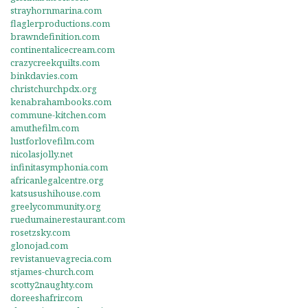
strayhornmarina.com
flaglerproductions.com
brawndefinition.com
continentalicecream.com
crazycreekquilts.com
binkdavies.com
christchurchpdx.org
kenabrahambooks.com
commune-kitchen.com
amuthefilm.com
lustforlovefilm.com
nicolasjolly.net
infinitasymphonia.com
africanlegalcentre.org
katsusushihouse.com
greelycommunity.org
ruedumainerestaurant.com
rosetzsky.com
glonojad.com
revistanuevagrecia.com
stjames-church.com
scotty2naughty.com
doreeshafrir.com