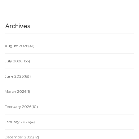
Archives
August 2026
(41)
July 2026
(153)
June 2026
(68)
March 2026
(1)
February 2026
(10)
January 2026
(4)
December 2025
(12)