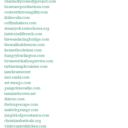
charmcitycomedyproject.com
beawareproductions.com
contextdrivenagility.com
ibikeoulu.com
coffinshakers.com
stmaryofczestochowa.org
justicejudifrench.com
thewanderingbridge.com
themalleablemom.com
kennethcoletime.com
hungryburlington.com
brunswickatlongstown.com
tartinemaplecuisine.com
janekramer.net
nizi-sushi.com
art-mengo.com
gaiaprimeradio.com
tammiebrown.net
dutonc.com
thelongescape.com
mattolegrange.com
junglelodgecostarica.com
christianfestivals.org
visitcountrykitchen.com