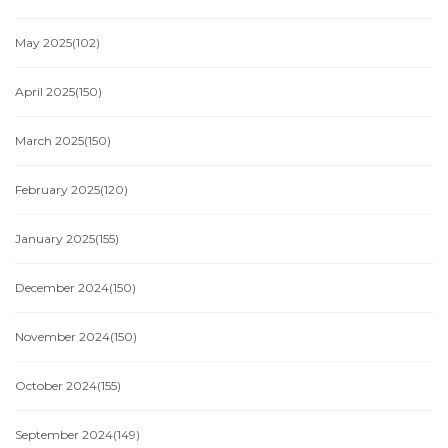
May 2025
(102)
April 2025
(150)
March 2025
(150)
February 2025
(120)
January 2025
(155)
December 2024
(150)
November 2024
(150)
October 2024
(155)
September 2024
(149)