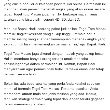
yang cukup populer di kalangan pecinta judi online. Permainan ini
mengharuskan pemain menebak angka yang akan keluar secara
tepat. Togel Toto Macau juga memiliki berbagai macam jenis
taruhan yang bisa dipilih, seperti 4D, 3D, dan 2D.
Menurut Bapak Hadi, seorang pakar judi online, Togel Toto Macau
memiliki tingkat kesulitan yang cukup tinggi. “Pemain harus
memiliki insting yang kuat dan kemampuan menebak angka yang
akurat untuk bisa memenangkan permainan ini,” ujar Bapak Hadi.
Togel Toto Macau juga dikenal dengan hadiah yang cukup besar.
Hal ini membuat banyak orang tertarik untuk mencoba
peruntungannya dalam permainan ini. Namun, Bapak Hadi
menyarankan agar pemain tidak terlalu terbawa emosi dan tetap
bermain secara bijak.
Selain itu, ada beberapa hal yang perlu Anda ketahui sebelum
memulai bermain Togel Toto Macau. Pertama, pastikan Anda
memahami aturan main dan jenis taruhan yang ada. Kedua,
tentukan strategi bermain yang tepat dan jangan terlalu gegabah
dalam memasang taruhan.