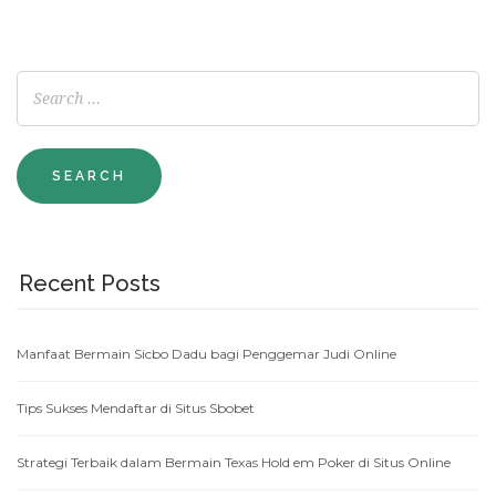
Recent Posts
Manfaat Bermain Sicbo Dadu bagi Penggemar Judi Online
Tips Sukses Mendaftar di Situs Sbobet
Strategi Terbaik dalam Bermain Texas Hold em Poker di Situs Online