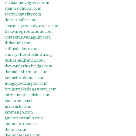
revistanuevagrecia.com
stjames-church.com
scotty2naughty.com
doreeshafrir.com
charmcitycomedyproject.com
beawareproductions.com
contextdrivenagility.com
ibikeoulu.com
coffinshakers.com
stmaryofczestochowa.org
justicejudifrench.com
thewanderingbridge.com
themalleablemom.com
kennethcoletime.com
hungryburlington.com
brunswickatlongstown.com
tartinemaplecuisine.com
janekramer.net
nizi-sushi.com
art-mengo.com
gaiaprimeradio.com
tammiebrown.net
dutonc.com
thelongescape.com