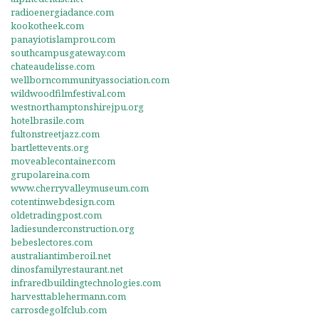
radioenergiadance.com
kookotheek.com
panayiotislamprou.com
southcampusgateway.com
chateaudelisse.com
wellborncommunityassociation.com
wildwoodfilmfestival.com
westnorthamptonshirejpu.org
hotelbrasile.com
fultonstreetjazz.com
bartlettevents.org
moveablecontainer.com
grupolareina.com
www.cherryvalleymuseum.com
cotentinwebdesign.com
oldetradingpost.com
ladiesunderconstruction.org
bebeslectores.com
australiantimberoil.net
dinosfamilyrestaurant.net
infraredbuildingtechnologies.com
harvesttablehermann.com
carrosdegolfclub.com