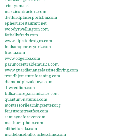
trinityum.net
mazzicontractors.com
thethirdplacesportsbar.com
ephesusrestaurant.net
woodyswellington.com
fatbellyfreds.com
www.elpatiodesigns.com
hudsonquarteryork.com
fibota.com
www.cdgerba.com
parunocentraldemusica.com
www.guardianangelassistedliving.com
trondhjemsturnforening.com
diamondplazakenya.com
tbwredlion.com
billsautorepairandsales.com
quantum-naturals.com
montessorilearningcenter.org
fergusonstreetfest.com
samjayneforever.com
matthurstphoto.com
alltheflorida.com
insidebaseballcoachesclinic.com