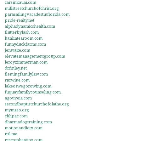
carsinkauai.com
millstreetchurchofchrist.org
parasailingvacadestinflorida.com
pride-realty.net
alphadynamicshealth.com
flutterbylash.com
hanlintearoom.com
funnyduckfarms.com
jenwaite.com
elevatemanagementgroup.com
leroyzimmerman.com
drfinley.net
flemingfamilylaw.com
rnrwine.com
lakeoswegorowing.com
fuquayfamilycounseling.com
agouveia.com
secondbaptistchurchofolathe.org
mymseo.org
chhpac.com
dharmadogtraining.com
motionaudiotx.com
rttl.me
rescomheating.com