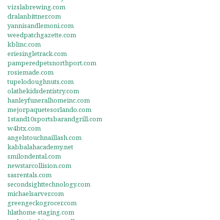
vizslabrewing.com
dralanbittner.com
yannisandlemoni.com
weedpatchgazette.com
kblinc.com
eriesingletrack.com
pamperedpetsnorthport.com
rosiemade.com
tupelodoughnuts.com
olathekidsdentistry.com
hanleyfuneralhomeinc.com
mejorpaquetesorlando.com
1stand10sportsbarandgrill.com
w4btx.com
angelstouchnaillash.com
kabbalahacademy.net
smilondental.com
newstarcollision.com
sasrentals.com
secondsighttechnology.com
michaelsarver.com
greengeckogrocer.com
hlathome-staging.com