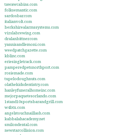
tawawcabins.com
folksemantic.com
sardosbar.com
italianvolt.com
berkshirealarmssystems.com
vizslabrewing.com
dralanbittner.com
yannisandlemoni.com
weedpatchgazette.com
kblinc.com
eriesingletrack.com
pamperedpetsnorthport.com
rosiemade.com
tupelodoughnuts.com
olathekidsdentistry.com
hanleyfuneralhomeinc.com
mejorpaquetesorlando.com
1stand10sportsbarandgrill.com
w4btx.com
angelstouchnaillash.com
kabbalahacademy.net
smilondental.com
newstarcollision.com