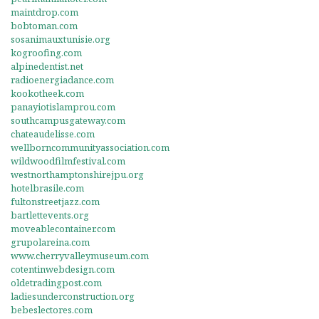
maintdrop.com
bobtoman.com
sosanimauxtunisie.org
kogroofing.com
alpinedentist.net
radioenergiadance.com
kookotheek.com
panayiotislamprou.com
southcampusgateway.com
chateaudelisse.com
wellborncommunityassociation.com
wildwoodfilmfestival.com
westnorthamptonshirejpu.org
hotelbrasile.com
fultonstreetjazz.com
bartlettevents.org
moveablecontainer.com
grupolareina.com
www.cherryvalleymuseum.com
cotentinwebdesign.com
oldetradingpost.com
ladiesunderconstruction.org
bebeslectores.com