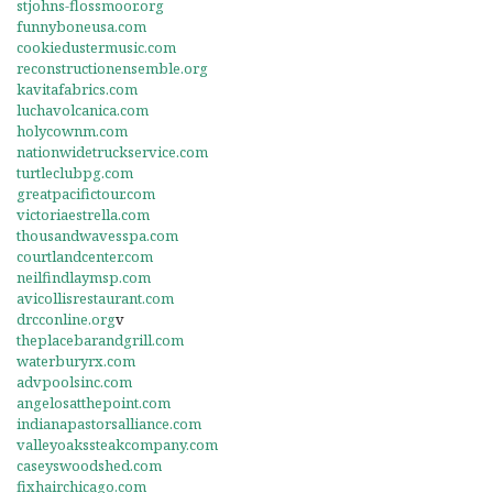
stjohns-flossmoor.org
funnyboneusa.com
cookiedustermusic.com
reconstructionensemble.org
kavitafabrics.com
luchavolcanica.com
holycownm.com
nationwidetruckservice.com
turtleclubpg.com
greatpacifictour.com
victoriaestrella.com
thousandwavesspa.com
courtlandcenter.com
neilfindlaymsp.com
avicollisrestaurant.com
drcconline.org
v
theplacebarandgrill.com
waterburyrx.com
advpoolsinc.com
angelosatthepoint.com
indianapastorsalliance.com
valleyoakssteakcompany.com
caseyswoodshed.com
fixhairchicago.com