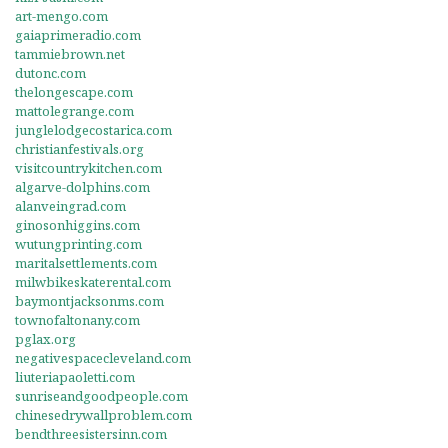
art-mengo.com
gaiaprimeradio.com
tammiebrown.net
dutonc.com
thelongescape.com
mattolegrange.com
junglelodgecostarica.com
christianfestivals.org
visitcountrykitchen.com
algarve-dolphins.com
alanveingrad.com
ginosonhiggins.com
wutungprinting.com
maritalsettlements.com
milwbikeskaterental.com
baymontjacksonms.com
townofaltonany.com
pglax.org
negativespacecleveland.com
liuteriapaoletti.com
sunriseandgoodpeople.com
chinesedrywallproblem.com
bendthreesistersinn.com