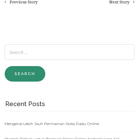
Previous Story
Next Story
Recent Posts
Mengenal Lebih Jauh Permainan Sicbo Dadu Online
Strategi Terbaik untuk Bermain Poker Online Android Uang Asli