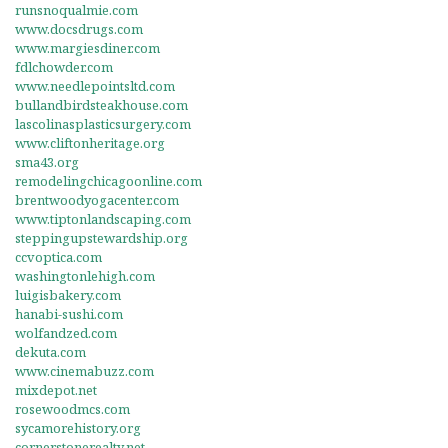
runsnoqualmie.com
www.docsdrugs.com
www.margiesdiner.com
fdlchowder.com
www.needlepointsltd.com
bullandbirdsteakhouse.com
lascolinasplasticsurgery.com
www.cliftonheritage.org
sma43.org
remodelingchicagoonline.com
brentwoodyogacenter.com
www.tiptonlandscaping.com
steppingupstewardship.org
ccvoptica.com
washingtonlehigh.com
luigisbakery.com
hanabi-sushi.com
wolfandzed.com
dekuta.com
www.cinemabuzz.com
mixdepot.net
rosewoodmcs.com
sycamorehistory.org
cornerstonerealty.net