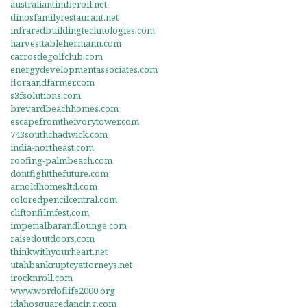
australiantimberoil.net
dinosfamilyrestaurant.net
infraredbuildingtechnologies.com
harvesttablehermann.com
carrosdegolfclub.com
energydevelopmentassociates.com
floraandfarmer.com
s3fsolutions.com
brevardbeachhomes.com
escapefromtheivorytower.com
743southchadwick.com
india-northeast.com
roofing-palmbeach.com
dontfightthefuture.com
arnoldhomesltd.com
coloredpencilcentral.com
cliftonfilmfest.com
imperialbarandlounge.com
raisedoutdoors.com
thinkwithyourheart.net
utahbankruptcyattorneys.net
irocknroll.com
www.wordoflife2000.org
idahosquaredancing.com