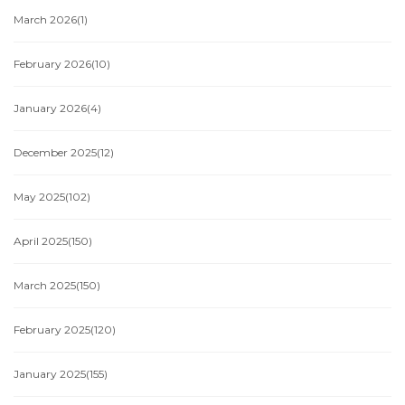
March 2026
(1)
February 2026
(10)
January 2026
(4)
December 2025
(12)
May 2025
(102)
April 2025
(150)
March 2025
(150)
February 2025
(120)
January 2025
(155)