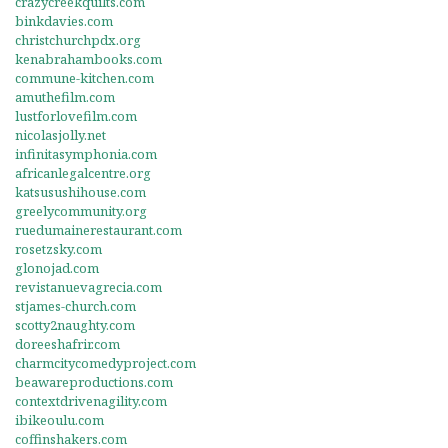
crazycreekquilts.com
binkdavies.com
christchurchpdx.org
kenabrahambooks.com
commune-kitchen.com
amuthefilm.com
lustforlovefilm.com
nicolasjolly.net
infinitasymphonia.com
africanlegalcentre.org
katsusushihouse.com
greelycommunity.org
ruedumainerestaurant.com
rosetzsky.com
glonojad.com
revistanuevagrecia.com
stjames-church.com
scotty2naughty.com
doreeshafrir.com
charmcitycomedyproject.com
beawareproductions.com
contextdrivenagility.com
ibikeoulu.com
coffinshakers.com