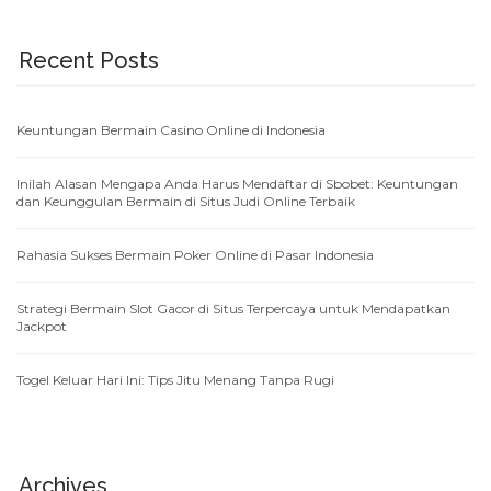
Recent Posts
Keuntungan Bermain Casino Online di Indonesia
Inilah Alasan Mengapa Anda Harus Mendaftar di Sbobet: Keuntungan
dan Keunggulan Bermain di Situs Judi Online Terbaik
Rahasia Sukses Bermain Poker Online di Pasar Indonesia
Strategi Bermain Slot Gacor di Situs Terpercaya untuk Mendapatkan
Jackpot
Togel Keluar Hari Ini: Tips Jitu Menang Tanpa Rugi
Archives