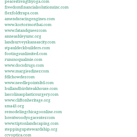
peacestrengthyoga.com
freedomfinancialsolutionsinc.com
flexfoldtraps.com
amendsracingengines.com
www.kortormorthai.com
www.fatandqueer.com
anneashleyumc.org
landsurveyskansascity.com
stpauldeckbuilders.com
footingsunlimited.com
runsnoqualmie.com
www.docsdrugs.com
www.margiesdiner.com
fdlchowder.com
www.needlepointsltd.com
bullandbirdsteakhouse.com
lascolinasplasticsurgery.com
www.cliftonheritage.org
sma43.org
remodelingchicagoonline.com
brentwoodyogacenter.com
www.tiptonlandscaping.com
steppingupstewardship.org
ccvoptica.com