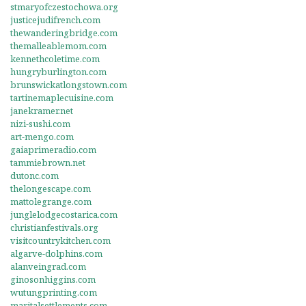
stmaryofczestochowa.org
justicejudifrench.com
thewanderingbridge.com
themalleablemom.com
kennethcoletime.com
hungryburlington.com
brunswickatlongstown.com
tartinemaplecuisine.com
janekramer.net
nizi-sushi.com
art-mengo.com
gaiaprimeradio.com
tammiebrown.net
dutonc.com
thelongescape.com
mattolegrange.com
junglelodgecostarica.com
christianfestivals.org
visitcountrykitchen.com
algarve-dolphins.com
alanveingrad.com
ginosonhiggins.com
wutungprinting.com
maritalsettlements.com