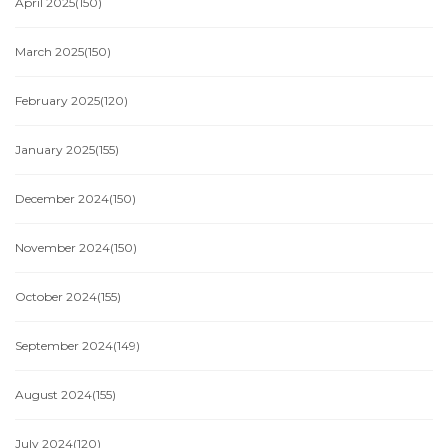
April 2025
(150)
March 2025
(150)
February 2025
(120)
January 2025
(155)
December 2024
(150)
November 2024
(150)
October 2024
(155)
September 2024
(149)
August 2024
(155)
July 2024
(120)