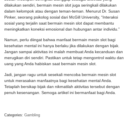
dilakukan sendiri, bermain mesin slot juga seringkali dilakukan
dalam kelompok atau dengan teman-teman. Menurut Dr. Susan
Pinker, seorang psikolog sosial dari McGill University, “Interaksi
sosial yang terjalin saat bermain mesin slot dapat membantu
meningkatkan koneksi emosional dan hubungan antar individu.”
Namun, perlu diingat bahwa manfaat bermain mesin slot bagi
kesehatan mental ini hanya berlaku jika dilakukan dengan bijak.
Jangan sampai aktivitas ini malah membuat Anda kecanduan dan
merugikan diri sendiri. Pastikan untuk tetap mengontrol waktu dan
uang yang Anda habiskan saat bermain mesin slot.
Jadi, jangan ragu untuk sesekali mencoba bermain mesin slot
untuk merasakan manfaatnya bagi kesehatan mental Anda.
Tetaplah bersikap bijak dan nikmatilah aktivitas tersebut dengan
penuh kesenangan. Semoga artikel ini bermanfaat bagi Anda.
Categories:
Gambling