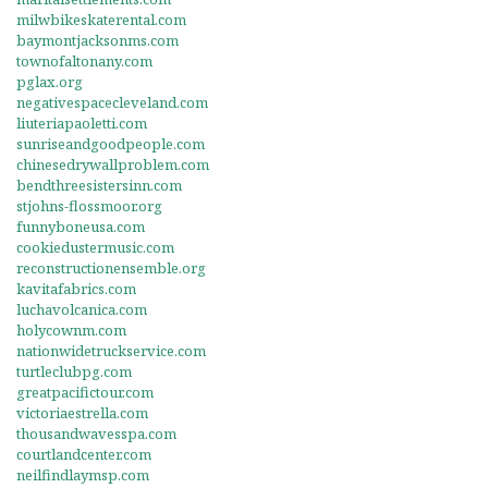
milwbikeskaterental.com
baymontjacksonms.com
townofaltonany.com
pglax.org
negativespacecleveland.com
liuteriapaoletti.com
sunriseandgoodpeople.com
chinesedrywallproblem.com
bendthreesistersinn.com
stjohns-flossmoor.org
funnyboneusa.com
cookiedustermusic.com
reconstructionensemble.org
kavitafabrics.com
luchavolcanica.com
holycownm.com
nationwidetruckservice.com
turtleclubpg.com
greatpacifictour.com
victoriaestrella.com
thousandwavesspa.com
courtlandcenter.com
neilfindlaymsp.com