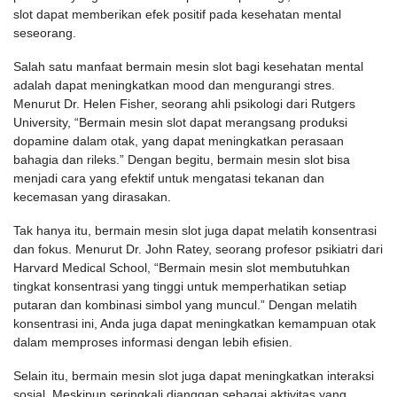
slot dapat memberikan efek positif pada kesehatan mental
seseorang.
Salah satu manfaat bermain mesin slot bagi kesehatan mental
adalah dapat meningkatkan mood dan mengurangi stres.
Menurut Dr. Helen Fisher, seorang ahli psikologi dari Rutgers
University, “Bermain mesin slot dapat merangsang produksi
dopamine dalam otak, yang dapat meningkatkan perasaan
bahagia dan rileks.” Dengan begitu, bermain mesin slot bisa
menjadi cara yang efektif untuk mengatasi tekanan dan
kecemasan yang dirasakan.
Tak hanya itu, bermain mesin slot juga dapat melatih konsentrasi
dan fokus. Menurut Dr. John Ratey, seorang profesor psikiatri dari
Harvard Medical School, “Bermain mesin slot membutuhkan
tingkat konsentrasi yang tinggi untuk memperhatikan setiap
putaran dan kombinasi simbol yang muncul.” Dengan melatih
konsentrasi ini, Anda juga dapat meningkatkan kemampuan otak
dalam memproses informasi dengan lebih efisien.
Selain itu, bermain mesin slot juga dapat meningkatkan interaksi
sosial. Meskipun seringkali dianggap sebagai aktivitas yang