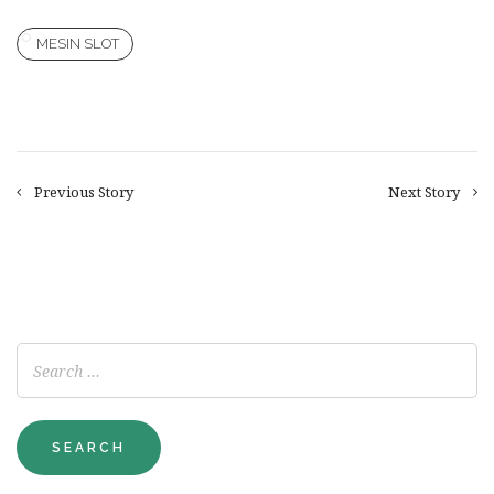
MESIN SLOT
Previous Story
Next Story