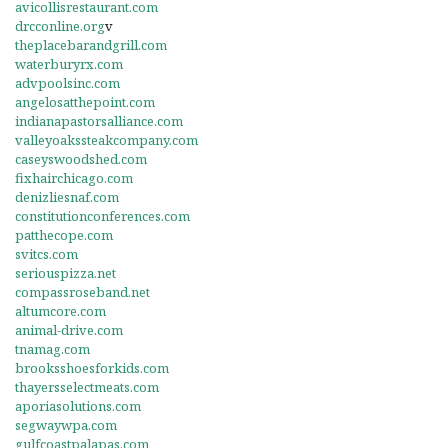
avicollisrestaurant.com
drcconline.org
v
theplacebarandgrill.com
waterburyrx.com
advpoolsinc.com
angelosatthepoint.com
indianapastorsalliance.com
valleyoakssteakcompany.com
caseyswoodshed.com
fixhairchicago.com
denizliesnaf.com
constitutionconferences.com
patthecope.com
svitcs.com
seriouspizza.net
compassroseband.net
altumcore.com
animal-drive.com
tnamag.com
brooksshoesforkids.com
thayersselectmeats.com
aporiasolutions.com
segwaywpa.com
gulfcoastpalapas.com