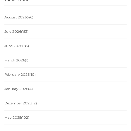
August 2026
(46)
July 2026
(153)
June 2026
(68)
March 2026
(1)
February 2026
(10)
January 2026
(4)
December 2025
(12)
May 2025
(102)