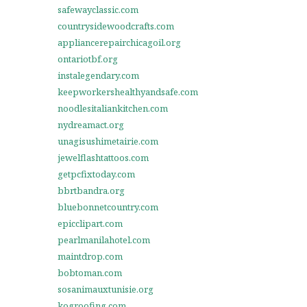
safewayclassic.com
countrysidewoodcrafts.com
appliancerepairchicagoil.org
ontariotbf.org
instalegendary.com
keepworkershealthyandsafe.com
noodlesitaliankitchen.com
nydreamact.org
unagisushimetairie.com
jewelflashtattoos.com
getpcfixtoday.com
bbrtbandra.org
bluebonnetcountry.com
epicclipart.com
pearlmanilahotel.com
maintdrop.com
bobtoman.com
sosanimauxtunisie.org
kogroofing.com