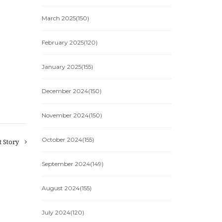
March 2025
(150)
February 2025
(120)
January 2025
(155)
December 2024
(150)
November 2024
(150)
October 2024
(155)
 Story
September 2024
(149)
August 2024
(155)
July 2024
(120)