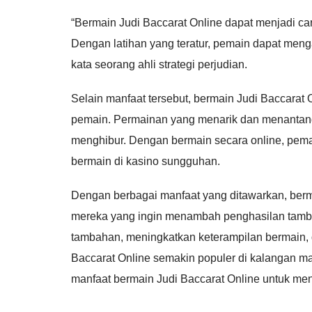
“Bermain Judi Baccarat Online dapat menjadi car
Dengan latihan yang teratur, pemain dapat me
kata seorang ahli strategi perjudian.
Selain manfaat tersebut, bermain Judi Baccarat
pemain. Permainan yang menarik dan menantan
menghibur. Dengan bermain secara online, pema
bermain di kasino sungguhan.
Dengan berbagai manfaat yang ditawarkan, berm
mereka yang ingin menambah penghasilan tam
tambahan, meningkatkan keterampilan bermain, 
Baccarat Online semakin populer di kalangan ma
manfaat bermain Judi Baccarat Online untuk m