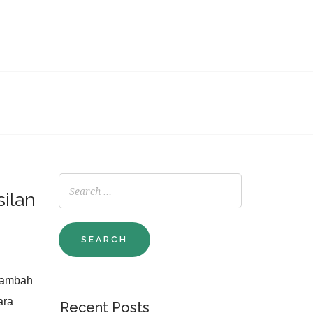
ilan
enambah
ara
Recent Posts