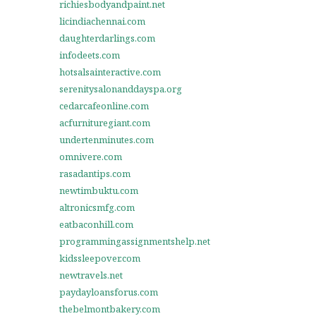
richiesbodyandpaint.net
licindiachennai.com
daughterdarlings.com
infodeets.com
hotsalsainteractive.com
serenitysalonanddayspa.org
cedarcafeonline.com
acfurnituregiant.com
undertenminutes.com
omnivere.com
rasadantips.com
newtimbuktu.com
altronicsmfg.com
eatbaconhill.com
programmingassignmentshelp.net
kidssleepover.com
newtravels.net
paydayloansforus.com
thebelmontbakery.com