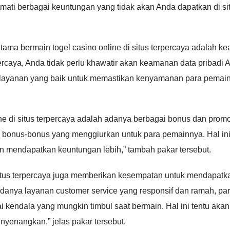
kmati berbagai keuntungan yang tidak akan Anda dapatkan di si
utama bermain togel casino online di situs terpercaya adalah 
rcaya, Anda tidak perlu khawatir akan keamanan data pribadi 
 pelayanan yang baik untuk memastikan kenyamanan para pemain
ine di situs terpercaya adalah adanya berbagai bonus dan prom
 bonus-bonus yang menggiurkan untuk para pemainnya. Hal ini
in mendapatkan keuntungan lebih,” tambah pakar tersebut.
i situs terpercaya juga memberikan kesempatan untuk mendapatk
danya layanan customer service yang responsif dan ramah, pa
kendala yang mungkin timbul saat bermain. Hal ini tentu akan
enangkan,” jelas pakar tersebut.