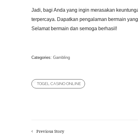
Jadi, bagi Anda yang ingin merasakan keuntungan
terpercaya. Dapatkan pengalaman bermain yang 
Selamat bermain dan semoga berhasil!
Categories:
Gambling
TOGEL CASINO ONLINE
Previous Story