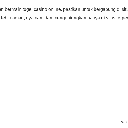
 bermain togel casino online, pastikan untuk bergabung di sit
lebih aman, nyaman, dan menguntungkan hanya di situs terpe
Next