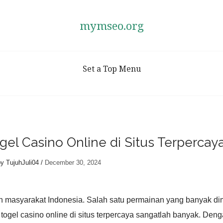
mymseo.org
Set a Top Menu
el Casino Online di Situs Terpercay
 by
TujuhJuli04
December 30, 2024
gan masyarakat Indonesia. Salah satu permainan yang banyak di
togel casino online di situs terpercaya sangatlah banyak. Den