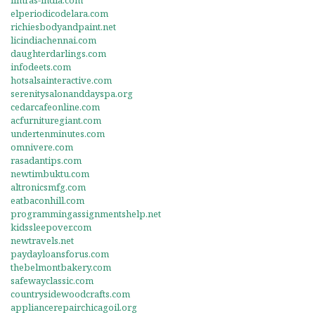
elperiodicodelara.com
richiesbodyandpaint.net
licindiachennai.com
daughterdarlings.com
infodeets.com
hotsalsainteractive.com
serenitysalonanddayspa.org
cedarcafeonline.com
acfurnituregiant.com
undertenminutes.com
omnivere.com
rasadantips.com
newtimbuktu.com
altronicsmfg.com
eatbaconhill.com
programmingassignmentshelp.net
kidssleepover.com
newtravels.net
paydayloansforus.com
thebelmontbakery.com
safewayclassic.com
countrysidewoodcrafts.com
appliancerepairchicagoil.org