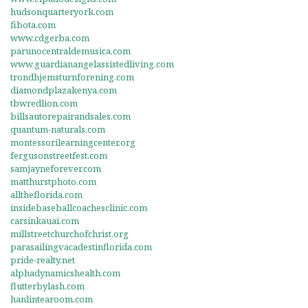
hudsonquarteryork.com
fibota.com
www.cdgerba.com
parunocentraldemusica.com
www.guardianangelassistedliving.com
trondhjemsturnforening.com
diamondplazakenya.com
tbwredlion.com
billsautorepairandsales.com
quantum-naturals.com
montessorilearningcenter.org
fergusonstreetfest.com
samjayneforever.com
matthurstphoto.com
alltheflorida.com
insidebaseballcoachesclinic.com
carsinkauai.com
millstreetchurchofchrist.org
parasailingvacadestinflorida.com
pride-realty.net
alphadynamicshealth.com
flutterbylash.com
hanlintearoom.com