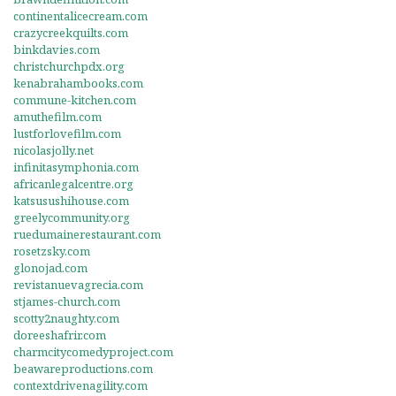
continentalicecream.com
crazycreekquilts.com
binkdavies.com
christchurchpdx.org
kenabrahambooks.com
commune-kitchen.com
amuthefilm.com
lustforlovefilm.com
nicolasjolly.net
infinitasymphonia.com
africanlegalcentre.org
katsusushihouse.com
greelycommunity.org
ruedumainerestaurant.com
rosetzsky.com
glonojad.com
revistanuevagrecia.com
stjames-church.com
scotty2naughty.com
doreeshafrir.com
charmcitycomedyproject.com
beawareproductions.com
contextdrivenagility.com