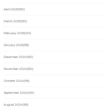
April 2025
(150)
March 2025
(150)
February 2025
(120)
January 2025
(155)
December 2024
(150)
November 2024
(150)
October 2024
(155)
September 2024
(149)
August 2024
(155)