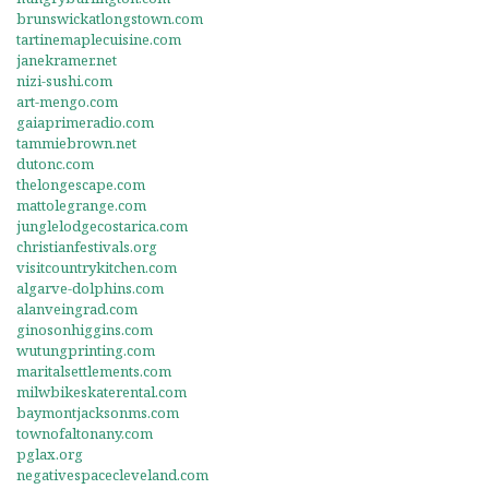
brunswickatlongstown.com
tartinemaplecuisine.com
janekramer.net
nizi-sushi.com
art-mengo.com
gaiaprimeradio.com
tammiebrown.net
dutonc.com
thelongescape.com
mattolegrange.com
junglelodgecostarica.com
christianfestivals.org
visitcountrykitchen.com
algarve-dolphins.com
alanveingrad.com
ginosonhiggins.com
wutungprinting.com
maritalsettlements.com
milwbikeskaterental.com
baymontjacksonms.com
townofaltonany.com
pglax.org
negativespacecleveland.com