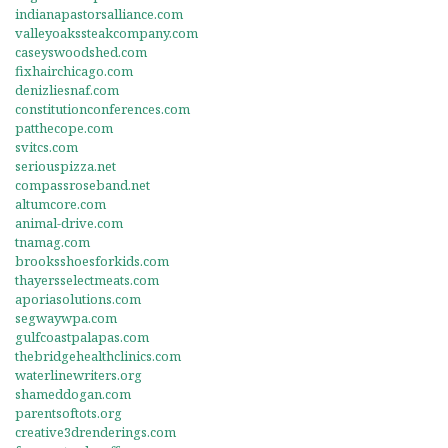
indianapastorsalliance.com
valleyoakssteakcompany.com
caseyswoodshed.com
fixhairchicago.com
denizliesnaf.com
constitutionconferences.com
patthecope.com
svitcs.com
seriouspizza.net
compassroseband.net
altumcore.com
animal-drive.com
tnamag.com
brooksshoesforkids.com
thayersselectmeats.com
aporiasolutions.com
segwaywpa.com
gulfcoastpalapas.com
thebridgehealthclinics.com
waterlinewriters.org
shameddogan.com
parentsoftots.org
creative3drenderings.com