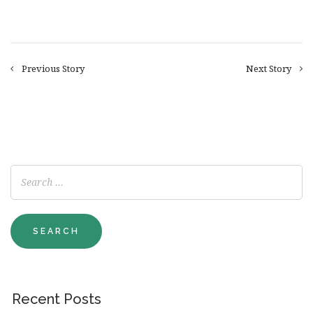
Previous Story
Next Story
Recent Posts