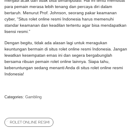
menjadi acak dan tidak bisa dimanipulasi. Hal ini tentu membuat
para pemain merasa lebih tenang dan percaya diri dalam
bertaruh. Menurut Prof. Johnson, seorang pakar keamanan
cyber, “Situs rolet online resmi Indonesia harus memenuhi
standar keamanan dan keadilan tertentu agar bisa mendapatkan
lisensi resmi.”
Dengan begitu, tidak ada alasan lagi untuk meragukan
keuntungan bermain di situs rolet online resmi Indonesia. Jangan
lewatkan kesempatan emas ini dan segera bergabunglah
bersama ribuan pemain rolet online lainnya. Siapa tahu,
keberuntungan sedang menanti Anda di situs rolet online resmi
Indonesia!
Categories:
Gambling
ROLET ONLINE RESMI