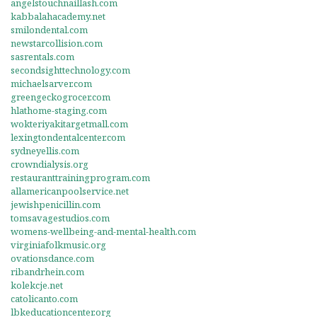
angelstouchnaillash.com
kabbalahacademy.net
smilondental.com
newstarcollision.com
sasrentals.com
secondsighttechnology.com
michaelsarver.com
greengeckogrocer.com
hlathome-staging.com
wokteriyakitargetmall.com
lexingtondentalcenter.com
sydneyellis.com
crowndialysis.org
restauranttrainingprogram.com
allamericanpoolservice.net
jewishpenicillin.com
tomsavagestudios.com
womens-wellbeing-and-mental-health.com
virginiafolkmusic.org
ovationsdance.com
ribandrhein.com
kolekcje.net
catolicanto.com
lbkeducationcenter.org