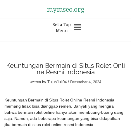
mymseo.org
Set a Top
Menu
Keuntungan Bermain di Situs Rolet Onli
ne Resmi Indonesia
written by
TujuhJuli04
December 4, 2024
Keuntungan Bermain di Situs Rolet Online Resmi Indonesia
memang tidak bisa dianggap remeh. Banyak yang mengira
bahwa bermain rolet online hanya akan membuang-buang uang
saja. Namun, ada beberapa keuntungan yang bisa didapatkan
jika bermain di situs rolet online resmi Indonesia.