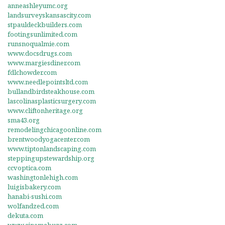
anneashleyumc.org
landsurveyskansascity.com
stpauldeckbuilders.com
footingsunlimited.com
runsnoqualmie.com
www.docsdrugs.com
www.margiesdiner.com
fdlchowder.com
www.needlepointsltd.com
bullandbirdsteakhouse.com
lascolinasplasticsurgery.com
www.cliftonheritage.org
sma43.org
remodelingchicagoonline.com
brentwoodyogacenter.com
www.tiptonlandscaping.com
steppingupstewardship.org
ccvoptica.com
washingtonlehigh.com
luigisbakery.com
hanabi-sushi.com
wolfandzed.com
dekuta.com
www.cinemabuzz.com