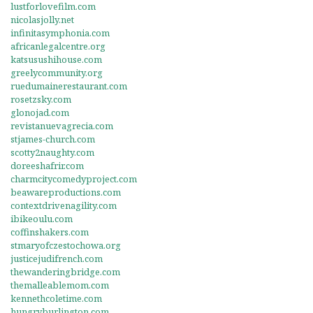
lustforlovefilm.com
nicolasjolly.net
infinitasymphonia.com
africanlegalcentre.org
katsusushihouse.com
greelycommunity.org
ruedumainerestaurant.com
rosetzsky.com
glonojad.com
revistanuevagrecia.com
stjames-church.com
scotty2naughty.com
doreeshafrir.com
charmcitycomedyproject.com
beawareproductions.com
contextdrivenagility.com
ibikeoulu.com
coffinshakers.com
stmaryofczestochowa.org
justicejudifrench.com
thewanderingbridge.com
themalleablemom.com
kennethcoletime.com
hungryburlington.com