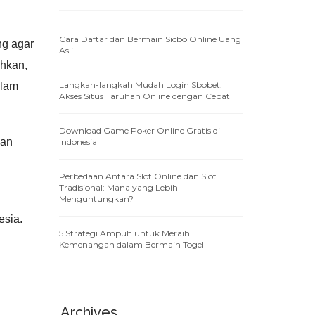
Cara Daftar dan Bermain Sicbo Online Uang
ng agar
Asli
ahkan,
Langkah-langkah Mudah Login Sbobet:
alam
Akses Situs Taruhan Online dengan Cepat
Download Game Poker Online Gratis di
gan
Indonesia
Perbedaan Antara Slot Online dan Slot
Tradisional: Mana yang Lebih
Menguntungkan?
esia.
5 Strategi Ampuh untuk Meraih
i
Kemenangan dalam Bermain Togel
Archives