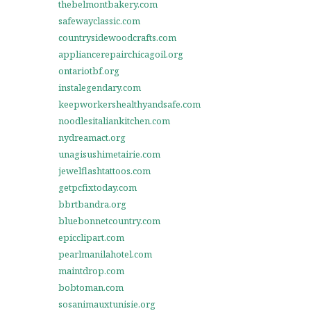
thebelmontbakery.com
safewayclassic.com
countrysidewoodcrafts.com
appliancerepairchicagoil.org
ontariotbf.org
instalegendary.com
keepworkershealthyandsafe.com
noodlesitaliankitchen.com
nydreamact.org
unagisushimetairie.com
jewelflashtattoos.com
getpcfixtoday.com
bbrtbandra.org
bluebonnetcountry.com
epicclipart.com
pearlmanilahotel.com
maintdrop.com
bobtoman.com
sosanimauxtunisie.org