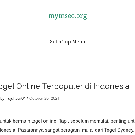
mymseo.org
Set a Top Menu
ogel Online Terpopuler di Indonesia
n by
TujuhJuli04
October 25, 2024
k untuk bermain togel online. Tapi, sebelum memulai, penting un
Indonesia. Pasarannya sangat beragam, mulai dari Togel Sydney,