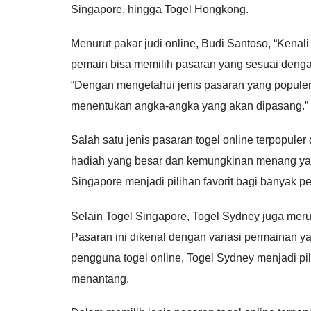
Singapore, hingga Togel Hongkong.
Menurut pakar judi online, Budi Santoso, “Kenali
pemain bisa memilih pasaran yang sesuai denga
“Dengan mengetahui jenis pasaran yang populer
menentukan angka-angka yang akan dipasang.”
Salah satu jenis pasaran togel online terpopuler
hadiah yang besar dan kemungkinan menang yang t
Singapore menjadi pilihan favorit bagi banyak pe
Selain Togel Singapore, Togel Sydney juga merup
Pasaran ini dikenal dengan variasi permainan y
pengguna togel online, Togel Sydney menjadi p
menantang.