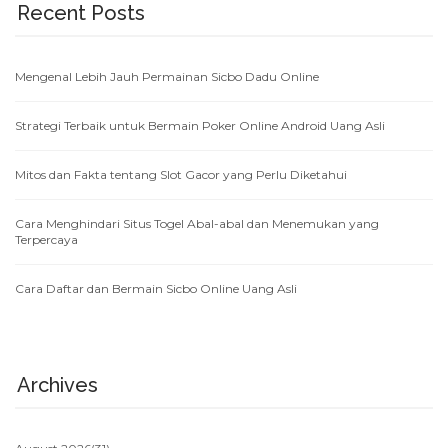
Recent Posts
Mengenal Lebih Jauh Permainan Sicbo Dadu Online
Strategi Terbaik untuk Bermain Poker Online Android Uang Asli
Mitos dan Fakta tentang Slot Gacor yang Perlu Diketahui
Cara Menghindari Situs Togel Abal-abal dan Menemukan yang
Terpercaya
Cara Daftar dan Bermain Sicbo Online Uang Asli
Archives