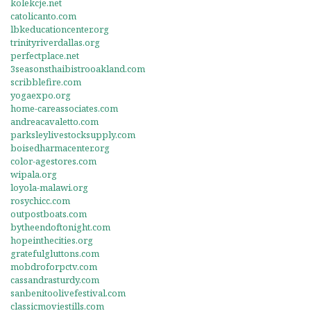
kolekcje.net
catolicanto.com
lbkeducationcenter.org
trinityriverdallas.org
perfectplace.net
3seasonsthaibistrooakland.com
scribblefire.com
yogaexpo.org
home-careassociates.com
andreacavaletto.com
parksleylivestocksupply.com
boisedharmacenter.org
color-agestores.com
wipala.org
loyola-malawi.org
rosychicc.com
outpostboats.com
bytheendoftonight.com
hopeinthecities.org
gratefulgluttons.com
mobdroforpctv.com
cassandrasturdy.com
sanbenitoolivefestival.com
classicmoviestills.com