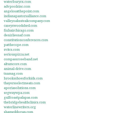
waterburyrx.com
advpoolsinc.com
angelosatthepoint.com
indianapastorsalliance.com
valleyoakssteakcompany.com
caseyswoodshed.com
fixhairchicago.com
denizliesnaf.com
constitutionconferences.com
patthecope.com
svitcs.com
seriouspizza.net
compassroseband.net
altumcore.com
animal-drive.com
tnamag.com
brooksshoesforkids.com
thayersselectmeats.com
aporiasolutions.com
segwaywpa.com
gulfcoastpalapas.com
thebridgehealthclinics.com
waterlinewriters.org
shameddogan.com