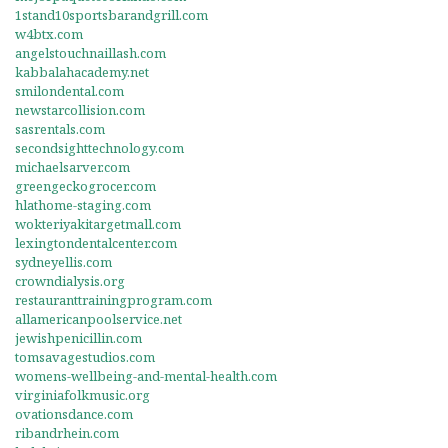
1stand10sportsbarandgrill.com
w4btx.com
angelstouchnaillash.com
kabbalahacademy.net
smilondental.com
newstarcollision.com
sasrentals.com
secondsighttechnology.com
michaelsarver.com
greengeckogrocer.com
hlathome-staging.com
wokteriyakitargetmall.com
lexingtondentalcenter.com
sydneyellis.com
crowndialysis.org
restauranttrainingprogram.com
allamericanpoolservice.net
jewishpenicillin.com
tomsavagestudios.com
womens-wellbeing-and-mental-health.com
virginiafolkmusic.org
ovationsdance.com
ribandrhein.com