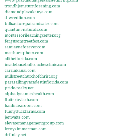
www.guardianangelassistedliving.com
trondhjemsturnforening.com
diamondplazakenya.com
tbwredlion.com
billsautorepairandsales.com
quantum-naturals.com
montessorilearningcenter.org
fergusonstreetfest.com
samjayneforever.com
matthurstphoto.com
alltheflorida.com
insidebaseballcoachesclinic.com
carsinkauai.com
millstreetchurchofchrist.org
parasailingvacadestinflorida.com
pride-realty.net
alphadynamicshealth.com
flutterbylash.com
hanlintearoom.com
funnyduckfarms.com
jenwaite.com
elevatemanagementgroup.com
leroyzimmerman.com
drfinley.net