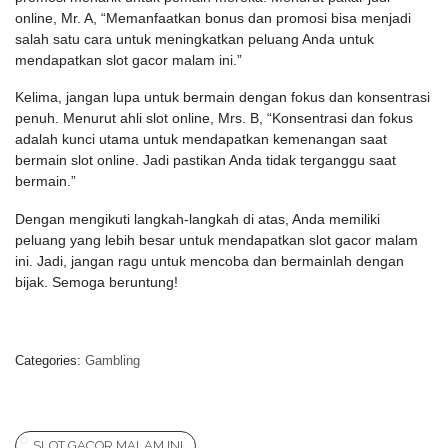
online, Mr. A, “Memanfaatkan bonus dan promosi bisa menjadi
salah satu cara untuk meningkatkan peluang Anda untuk
mendapatkan slot gacor malam ini.”
Kelima, jangan lupa untuk bermain dengan fokus dan konsentrasi
penuh. Menurut ahli slot online, Mrs. B, “Konsentrasi dan fokus
adalah kunci utama untuk mendapatkan kemenangan saat
bermain slot online. Jadi pastikan Anda tidak terganggu saat
bermain.”
Dengan mengikuti langkah-langkah di atas, Anda memiliki
peluang yang lebih besar untuk mendapatkan slot gacor malam
ini. Jadi, jangan ragu untuk mencoba dan bermainlah dengan
bijak. Semoga beruntung!
Categories:
Gambling
SLOT GACOR MALAM INI