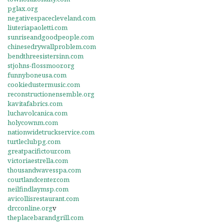
pglax.org
negativespacecleveland.com
liuteriapaoletti.com
sunriseandgoodpeople.com
chinesedrywallproblem.com
bendthreesistersinn.com
stjohns-flossmoor.org
funnyboneusa.com
cookiedustermusic.com
reconstructionensemble.org
kavitafabrics.com
luchavolcanica.com
holycownm.com
nationwidetruckservice.com
turtleclubpg.com
greatpacifictour.com
victoriaestrella.com
thousandwavesspa.com
courtlandcenter.com
neilfindlaymsp.com
avicollisrestaurant.com
drcconline.org
v
theplacebarandgrill.com