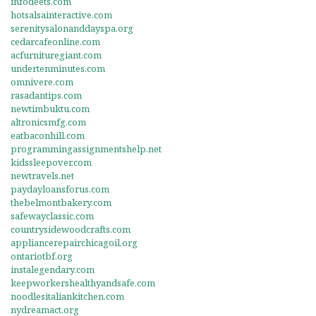
infodeets.com
hotsalsainteractive.com
serenitysalonanddayspa.org
cedarcafeonline.com
acfurnituregiant.com
undertenminutes.com
omnivere.com
rasadantips.com
newtimbuktu.com
altronicsmfg.com
eatbaconhill.com
programmingassignmentshelp.net
kidssleepover.com
newtravels.net
paydayloansforus.com
thebelmontbakery.com
safewayclassic.com
countrysidewoodcrafts.com
appliancerepairchicagoil.org
ontariotbf.org
instalegendary.com
keepworkershealthyandsafe.com
noodlesitaliankitchen.com
nydreamact.org