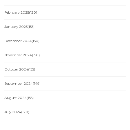
February 2025
(120)
January 2025
(155)
December 2024
(150)
November 2024
(150)
October 2024
(155)
September 2024
(149)
August 2024
(155)
July 2024
(120)