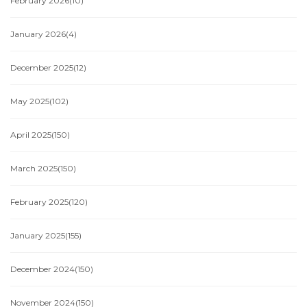
February 2026
(10)
January 2026
(4)
December 2025
(12)
May 2025
(102)
April 2025
(150)
March 2025
(150)
February 2025
(120)
January 2025
(155)
December 2024
(150)
November 2024
(150)