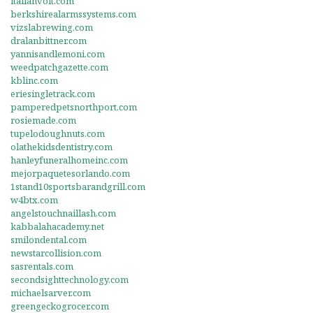
italianvolt.com
berkshirealarmssystems.com
vizslabrewing.com
dralanbittner.com
yannisandlemoni.com
weedpatchgazette.com
kblinc.com
eriesingletrack.com
pamperedpetsnorthport.com
rosiemade.com
tupelodoughnuts.com
olathekidsdentistry.com
hanleyfuneralhomeinc.com
mejorpaquetesorlando.com
1stand10sportsbarandgrill.com
w4btx.com
angelstouchnaillash.com
kabbalahacademy.net
smilondental.com
newstarcollision.com
sasrentals.com
secondsighttechnology.com
michaelsarver.com
greengeckogrocer.com