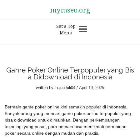
mymseo.org
Set a Top
Menu
Game Poker Online Terpopuler yang Bis
a Didownload di Indonesia
written by
TujuhJuli04
April 19, 2025
Bermain game poker online kini semakin populer di Indonesia.
Banyak orang yang mencari game poker online terpopuler yang
bisa didownload untuk dimainkan. Dengan perkembangan
teknologi yang pesat, para pemain bisa menikmati permainan
poker secara online dengan mudah dan praktis.