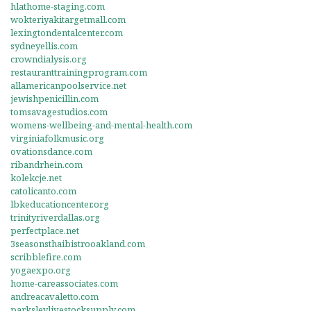
hlathome-staging.com
wokteriyakitargetmall.com
lexingtondentalcenter.com
sydneyellis.com
crowndialysis.org
restauranttrainingprogram.com
allamericanpoolservice.net
jewishpenicillin.com
tomsavagestudios.com
womens-wellbeing-and-mental-health.com
virginiafolkmusic.org
ovationsdance.com
ribandrhein.com
kolekcje.net
catolicanto.com
lbkeducationcenter.org
trinityriverdallas.org
perfectplace.net
3seasonsthaibistrooakland.com
scribblefire.com
yogaexpo.org
home-careassociates.com
andreacavaletto.com
parksleylivestocksupply.com