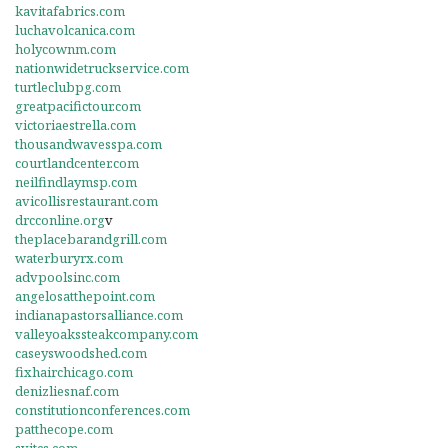
kavitafabrics.com
luchavolcanica.com
holycownm.com
nationwidetruckservice.com
turtleclubpg.com
greatpacifictour.com
victoriaestrella.com
thousandwavesspa.com
courtlandcenter.com
neilfindlaymsp.com
avicollisrestaurant.com
drcconline.org
v
theplacebarandgrill.com
waterburyrx.com
advpoolsinc.com
angelosatthepoint.com
indianapastorsalliance.com
valleyoakssteakcompany.com
caseyswoodshed.com
fixhairchicago.com
denizliesnaf.com
constitutionconferences.com
patthecope.com
svitcs.com