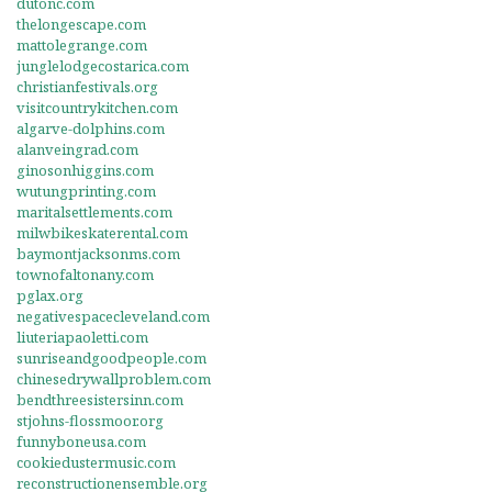
dutonc.com
thelongescape.com
mattolegrange.com
junglelodgecostarica.com
christianfestivals.org
visitcountrykitchen.com
algarve-dolphins.com
alanveingrad.com
ginosonhiggins.com
wutungprinting.com
maritalsettlements.com
milwbikeskaterental.com
baymontjacksonms.com
townofaltonany.com
pglax.org
negativespacecleveland.com
liuteriapaoletti.com
sunriseandgoodpeople.com
chinesedrywallproblem.com
bendthreesistersinn.com
stjohns-flossmoor.org
funnyboneusa.com
cookiedustermusic.com
reconstructionensemble.org