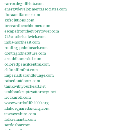
carrosdegolfclub.com
energydevelopmentassociates.com
floraandfarmer.com
s3fsolutions.com
brevardbeachhomes.com
escapefromtheivorytower.com
743southchadwick.com
india-northeast.com
roofing-palmbeach.com
dontfightthefuture.com
arnoldhomesltd.com
coloredpencilcentral.com
cliftonfilmfest.com
imperialbarandlounge.com
raisedoutdoors.com
thinkwithyourheart.net
utahbankruptcyattorneys.net
irocknroll.com
www.wordoflife2000.org
idahosquaredancing.com
tawawcabins.com
folksemantic.com
sardosbar.com