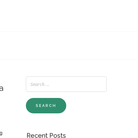
a
ng
Recent Posts