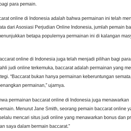
 bagi para pemain.
arat online di Indonesia adalah bahwa permainan ini telah men
data dari Asosiasi Perjudian Online Indonesia, jumlah pemain b
i menunjukkan betapa populernya permainan ini di kalangan mas
accarat online di Indonesia juga telah menjadi pilihan bagi para
ahli judi online terkemuka, baccarat adalah permainan yang me
tegi. “Baccarat bukan hanya permainan keberuntungan semata,
enangkan permainan,” ujarnya.
bahwa permainan baccarat online di Indonesia juga menawarkan
pemain. Menurut Jane Smith, seorang pemain baccarat online 
selalu mencari situs judi online yang menawarkan bonus dan p
n saya dalam bermain baccarat.”