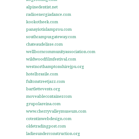
alpinedentist.net
radioenergiadance.com
kookotheek.com
panayiotislamprou.com
southcampusgateway.com
chateaudelisse.com
wellborncommunityassociation.com
wildwoodfilmfestival.com
westnorthamptonshirejpu.org
hotelbrasile.com
fultonstreetjazz.com
bartlettevents.org
moveablecontainer.com
grupolareina.com
www.cherryvalleymuseum.com
cotentinwebdesign.com
oldetradingpost.com
ladiesunderconstruction.org