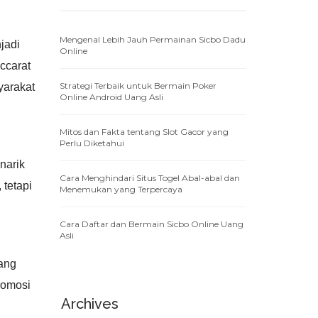
Mengenal Lebih Jauh Permainan Sicbo Dadu
jadi
Online
accarat
Strategi Terbaik untuk Bermain Poker
yarakat
Online Android Uang Asli
Mitos dan Fakta tentang Slot Gacor yang
Perlu Diketahui
narik
Cara Menghindari Situs Togel Abal-abal dan
 tetapi
Menemukan yang Terpercaya
Cara Daftar dan Bermain Sicbo Online Uang
Asli
yang
romosi
Archives