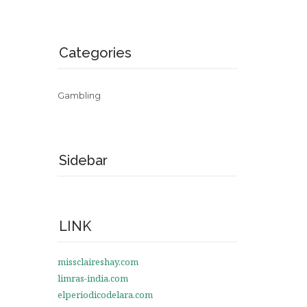
Categories
Gambling
Sidebar
LINK
missclaireshay.com
limras-india.com
elperiodicodelara.com